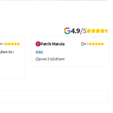
4.9
/5
Patrik Matula
5
/5
5
/5
viac
úfam že i
pred 2 týždňami