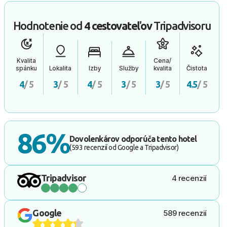
Hodnotenie od
4 cestovateľov
Tripadvisoru
Kvalita
Cena/
spánku
Lokalita
Izby
Služby
kvalita
Čistota
4
/ 5
3
/ 5
4
/ 5
3
/ 5
3
/ 5
4.5
/ 5
86%
Dovolenkárov odporúča tento hotel
(593 recenzií od Google a Tripadvisor)
Tripadvisor
4 recenzií
Google
589 recenzií