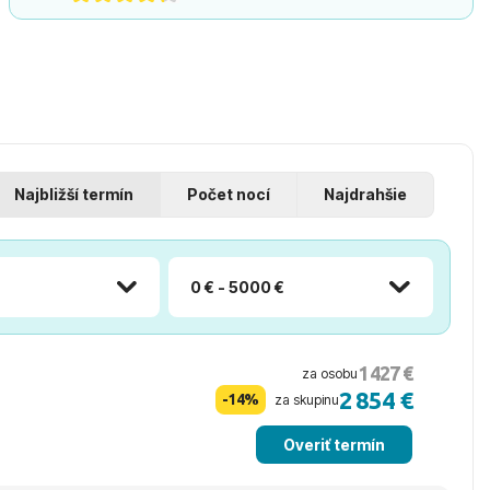
Najbližší termín
Počet nocí
Najdrahšie
0 € - 5000 €
1 427 €
za osobu
2 854 €
-14%
za skupinu
Overiť termín