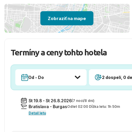
Zobraziť na mape
Termíny a ceny tohto hotela
Od - Do
2 dospelí, 0 de
St 19.8 - St 26.8.2026
(7 nocí/8 dní)
Bratislava - Burgas
Odlet 02:00 Dĺžka letu: 1h 50m
Detail letu