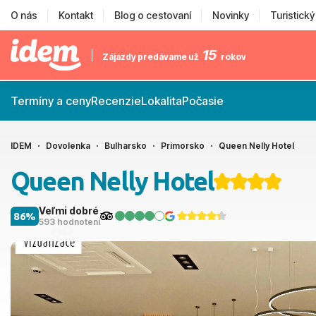
O nás
Kontakt
Blog o cestovaní
Novinky
Turistick
15
Zájazdy predávame už
rokov
Termíny a ceny
Recenzie
Lokalita
Počasie
IDEM
Dovolenka
Bulharsko
Primorsko
Queen Nelly Hotel
Queen Nelly Hotel
Veľmi dobré
86%
593 hodnotení