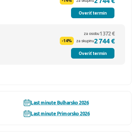
2 744 €
-14%
za skupinu
Overiť termín
1 372 €
za osobu
2 744 €
-14%
za skupinu
Overiť termín
Last minute Bulharsko 2026
Last minute Primorsko 2026