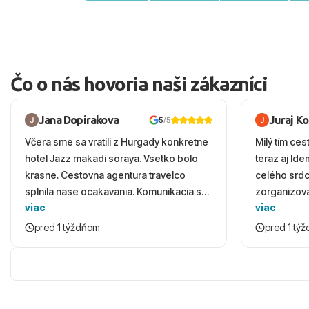
Čo o nás hovoria naši zákazníci
Jana Dopirakova
Juraj K
5
/5
Včera sme sa vratili z Hurgady konkretne
Milý tím ces
hotel Jazz makadi soraya. Vsetko bolo
teraz aj Id
krasne. Cestovna agentura travelco
celého srd
splnila nase ocakavania. Komunikacia s
zorganizova
viac
viac
panom Michalinom uzasna a napomocna.
dovolenky 
Vsetko vysvetlil aj vo vecernych hodinach
prežili nád
pred 1 týždňom
pred 1 tý
zaco sa ospravedlnujem. Hotel krasny,
ešte dlho s
cisty. Sluzby top. Strava, prostredie,
prebehlo ab
more, snorchlovanie. Dakujeme velmi
prvotného v
pekne S pozdravom
komunikáciu
pobyt. ​Ubyt