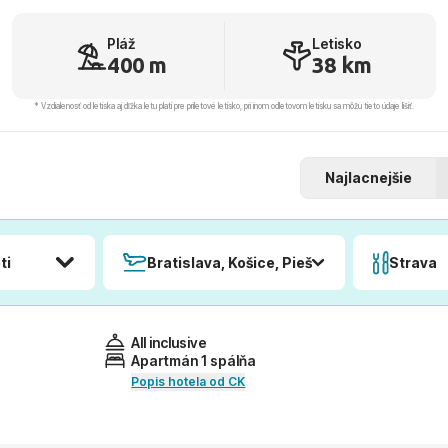
Pláž
Letisko
400 m
38 km
* Vzdialenosť od letiska aj dľžka letu platí pre príletové letisko, pri inom odletovom letisku sa môžu tieto údaje líšiť.
Najlacnejšie
ti
Bratislava, Košice, Piešťany, Poprad
Strava
All inclusive
Apartmán 1 spálňa
Popis hotela od CK