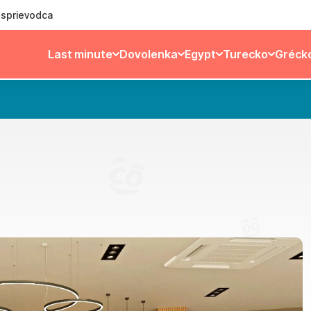
ý sprievodca
Last minute
Dovolenka
Egypt
Turecko
Gréck