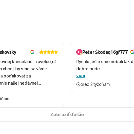
oskovsky
Peter Škodaq16gf777
5
/5
tovnej kancelárie Travelco,už
Rychlo ,ešte sme neboli tak d
em chceli by sme sa vám z
dobre bude
viac
ca poďakovať za
nie našej nedávnej
pred 2 týždňami
v Turecku. Vďaka vám sme
herný čas, na ktorý budeme
ždňom
 úsmevom spomínať. ​Všetko
solútne hladko – od
Zobraziť ďalšie
ýberu zájazdu, cez ochotnú
, až po samotný transfer a
ovaní sme boli v hoteli TUI