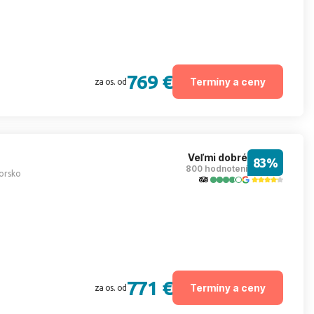
769 €
Termíny a ceny
za os. od
Veľmi dobré
83%
800 hodnotení
orsko
771 €
Termíny a ceny
za os. od