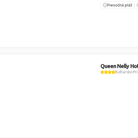
Piesočná pláž
Queen Nelly Ho
Bulharsko
Pr