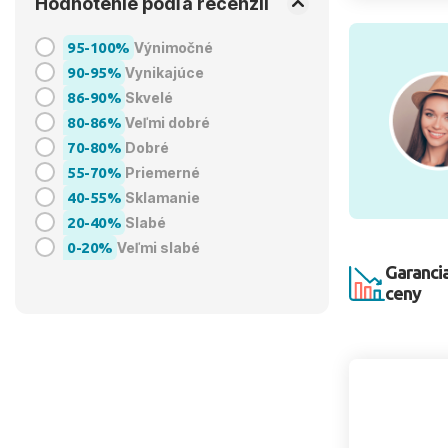
Hodnotenie podľa recenzií
95-100%
Výnimočné
90-95%
Vynikajúce
86-90%
Skvelé
80-86%
Veľmi dobré
70-80%
Dobré
55-70%
Priemerné
40-55%
Sklamanie
20-40%
Slabé
0-20%
Veľmi slabé
Garancia
ceny