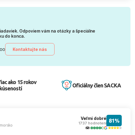
iadaviek. Odpoviem vám na otázky a špeciálne
ku do konca.
Kontaktujte nás
:00
iac ako 15 rokov
Oficiálny člen SACKA
kúseností
Veľmi dobré
81%
1737 hodnotení
imorsko