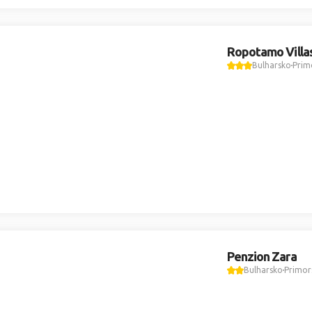
Ropotamo Villa
Bulharsko
Prim
Penzion Zara
Bulharsko
Primor