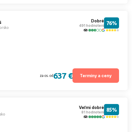
Dobré
s
76%
491 hodnotení
orsko
637 €
Termíny a ceny
za os. od
Veľmi dobré
85%
81 hodnotení
sko