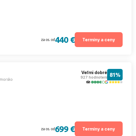
440 €
Termíny a ceny
za os. od
Veľmi dobré
81%
927 hodnotení
imorsko
699 €
Termíny a ceny
za os. od