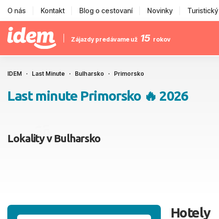
O nás
Kontakt
Blog o cestovaní
Novinky
Turistick
15
Zájazdy predávame už
rokov
IDEM
Last Minute
Bulharsko
Primorsko
Last minute Primorsko 🔥 2026
Lokality v Bulharsko
Hotely