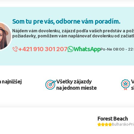
Som tu pre vás, odborne vám poradím.
Nájdem vám dovolenku, zájazd podľa vašich predstáv a pož
požiadavky, pomôžem vám naplánovať dovolenku od začiat
+421 910 301 207
WhatsApp
Po-Ne 08:00 - 22
 najnižšej
Všetky zájazdy
V
na jednom mieste
s
Forest Beach
Bulharsko
Pr