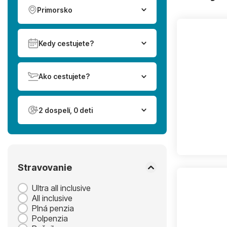
Primorsko
Kedy cestujete?
Ako cestujete?
2 dospelí, 0 deti
Stravovanie
Ultra all inclusive
All inclusive
Plná penzia
Polpenzia