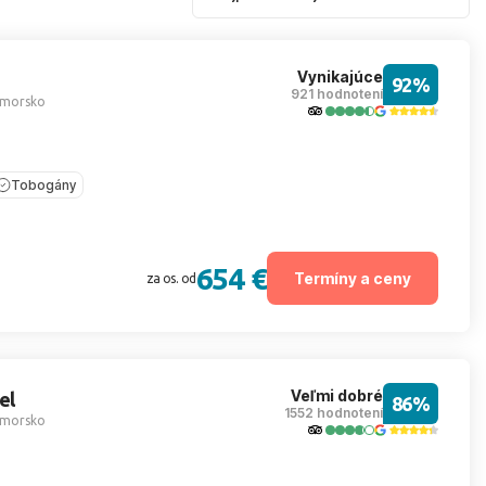
Vynikajúce
92%
921 hodnotení
imorsko
Tobogány
654 €
Termíny a ceny
za os. od
Veľmi dobré
el
86%
1552 hodnotení
imorsko