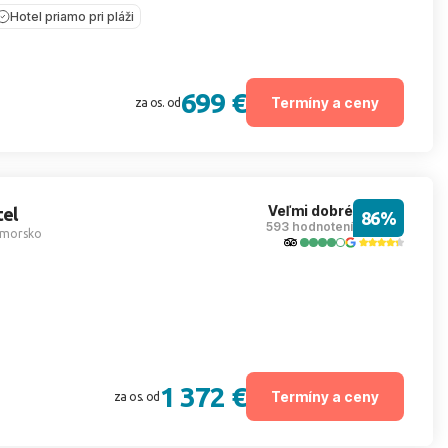
Hotel priamo pri pláži
699 €
Termíny a ceny
za os. od
Veľmi dobré
tel
86%
593 hodnotení
imorsko
1 372 €
Termíny a ceny
za os. od