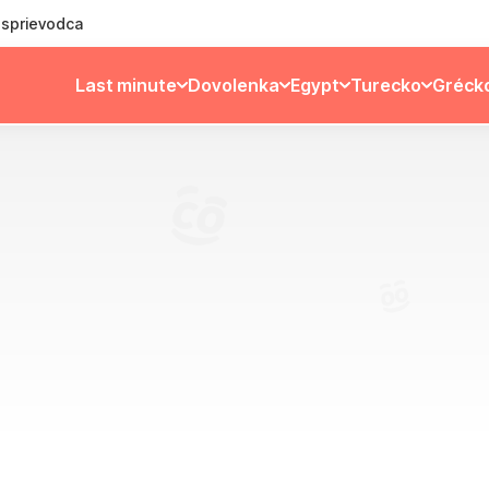
ý sprievodca
Last minute
Dovolenka
Egypt
Turecko
Gréck