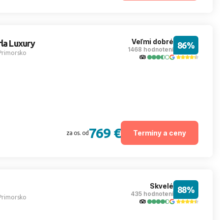
Veľmi dobré
rla Luxury
86%
1468 hodnotení
Primorsko
769 €
Termíny a ceny
za os. od
Skvelé
88%
435 hodnotení
Primorsko