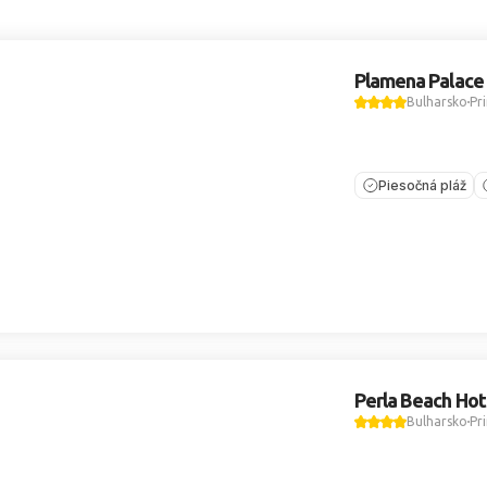
Plamena Palace
Bulharsko
Pr
Piesočná pláž
Perla Beach Hot
Bulharsko
Pr