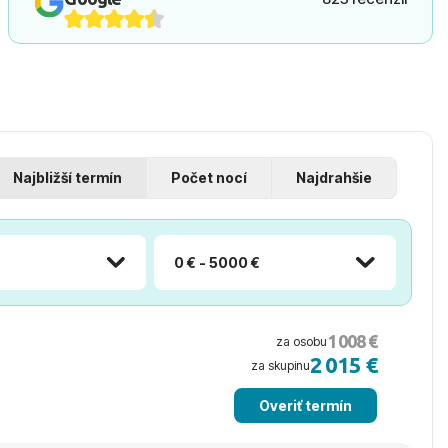
Najbližší termín
Počet nocí
Najdrahšie
0 € - 5000 €
1 008 €
za osobu
2 015 €
za skupinu
Overiť termín