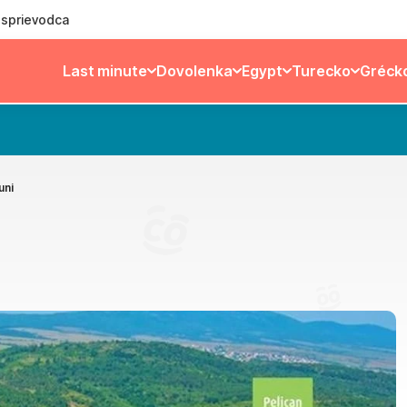
ý sprievodca
Last minute
Dovolenka
Egypt
Turecko
Gréck
uni