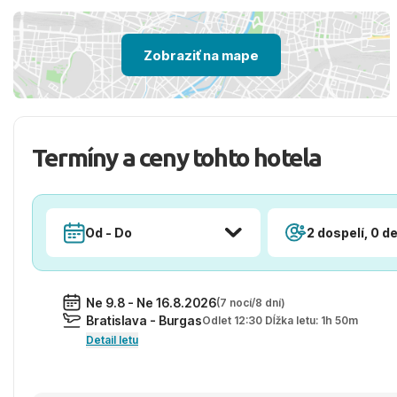
Zobraziť na mape
Termíny a ceny tohto hotela
Od - Do
2 dospelí, 0 de
Ne 9.8 - Ne 16.8.2026
(7 nocí/8 dní)
Bratislava - Burgas
Odlet 12:30 Dĺžka letu: 1h 50m
Detail letu