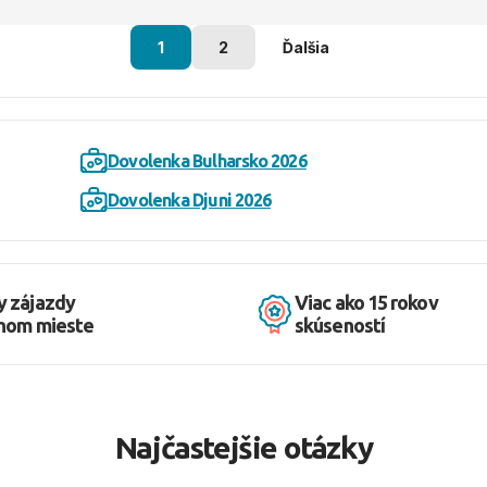
1
2
Ďalšia
Dovolenka Bulharsko 2026
Dovolenka Djuni 2026
y zájazdy
Viac ako 15 rokov
dnom mieste
skúseností
Najčastejšie otázky