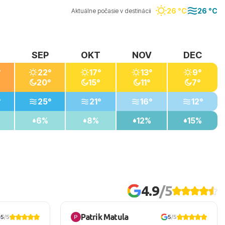
26 °C
26 °C
Aktuálne počasie v destinácii
SEP
OKT
NOV
DEC
°
22°
17°
13°
9°
20°
15°
11°
7°
°
25°
21°
16°
12°
6%
8%
12%
15%
4.9
/5
Patrik Matula
5
/5
5
/5