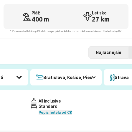
Pláž
Letisko
400 m
27 km
* Vzdialenosť od letiska aj dľžka letu platí pre príletové letisko, pri inom odletovom letisku sa môžu tieto údaje líšiť.
Najlacnejšie
ti
Bratislava, Košice, Piešťany, Poprad
Strava
All inclusive
Standard
Popis hotela od CK