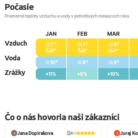
Počasie
Priemerné teploty vzduchu a vody v jednotlivých mesiacoch roka
JAN
FEB
MAR
Vzduch
7°
7°
9°
5°
5°
7°
Voda
10°
8°
9°
Zrážky
11%
8%
10%
Čo o nás hovoria naši zákazníci
Jana Dopirakova
Juraj K
5
/5