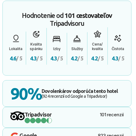
Hodnotenie od
101 cestovateľov
Tripadvisoru
Kvalita
Cena/
Lokalita
spánku
Izby
Služby
kvalita
Čistota
4.6
/ 5
4.3
/ 5
4.3
/ 5
4.2
/ 5
4.2
/ 5
4.3
/ 5
90%
Dovolenkárov odporúča tento hotel
(924 recenzií od Google a Tripadvisor)
Tripadvisor
101 recenzií
Google
823 recenzií