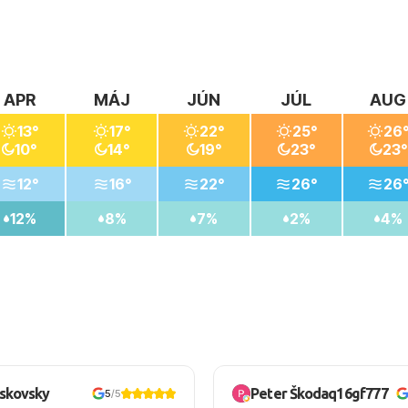
APR
MÁJ
JÚN
JÚL
AUG
13°
17°
22°
25°
26
10°
14°
19°
23°
23°
12°
16°
22°
26°
26
12%
8%
7%
2%
4%
oskovsky
Peter Škodaq16gf777
5
/5