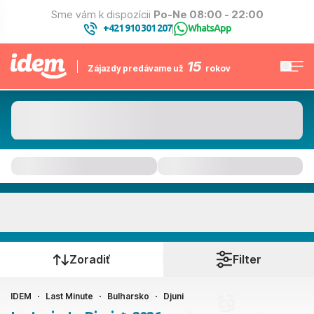
Sme vám k dispozícii
Po-Ne 08:00 - 22:00
+421 910 301 207
WhatsApp
|
15
Zájazdy predávame už
rokov
Djuni
Kedy cestujete?
Zoradiť
Filter
IDEM
Last Minute
Bulharsko
Djuni
Ako cestujete?