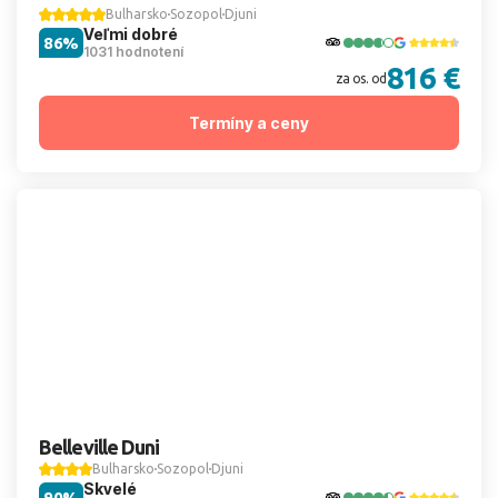
Bulharsko
Sozopol
Djuni
Veľmi dobré
86%
1031 hodnotení
816 €
za os. od
Termíny a ceny
Belleville Duni
Bulharsko
Sozopol
Djuni
Skvelé
90%