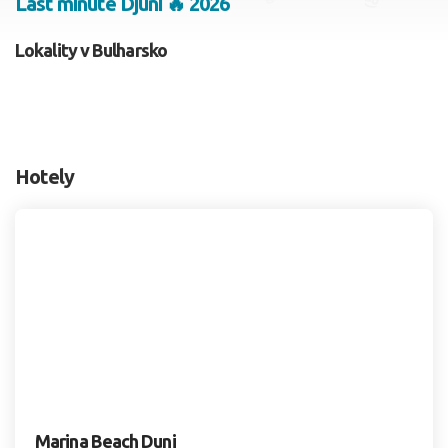
Last minute Djuni 🔥 2026
2 dospelí, 0 deti
Lokality v Bulharsko
Skyť
Hotely
Marina Beach Duni