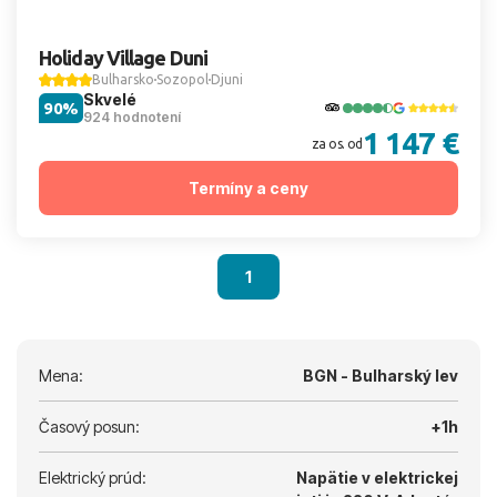
Holiday Village Duni
Bulharsko
Sozopol
Djuni
Skvelé
90%
924 hodnotení
1 147 €
za os. od
Termíny a ceny
1
Mena:
BGN - Bulharský lev
Časový posun:
+1h
Elektrický prúd:
Napätie v elektrickej