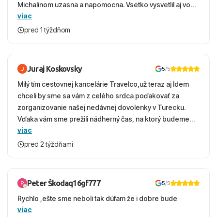
Michalinom uzasna a napomocna. Vsetko vysvetlil aj vo
viac
vecernych hodinach zaco sa ospravedlnujem. Hotel
krasny, cisty. Sluzby top. Strava, prostredie, more,
pred 1 týždňom
snorchlovanie. Dakujeme velmi pekne S pozdravom
Juraj Koskovsky
5
/5
Milý tím cestovnej kancelárie Travelco,už teraz aj Idem
chceli by sme sa vám z celého srdca poďakovať za
zorganizovanie našej nedávnej dovolenky v Turecku.
Vďaka vám sme prežili nádherný čas, na ktorý budeme
viac
ešte dlho s úsmevom spomínať. ​Všetko prebehlo
absolútne hladko – od prvotného výberu zájazdu, cez
pred 2 týždňami
ochotnú komunikáciu, až po samotný transfer a pobyt. ​
Ubytovaní sme boli v hoteli TUI Magic Life Jacaranda a
bola to trefa do čierneho! ​Čo nás dostalo najviac: ​Skvelé
Peter Škodaq16gf777
5
/5
služby a personál: Vždy usmievaví, ochotní a starostliví
Rychlo ,ešte sme neboli tak dúfam že i dobre bude
ľudia. ​Gastro zážitok: Výborné, pestré a čerstvé jedlo
viac
počas celého dňa. ​Areál a pláž: Nádherné, čisté