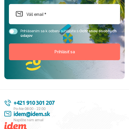
Prihlásením sa k odberu súhlasíte s
Ochranou osobných
údajov
+421 910 301 207
Po-Ne 08:00 - 22:00
idem@idem.sk
Napíšte nám email