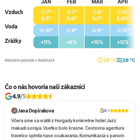
JAN
FEB
MAR
APR
Vzduch
7°
7°
9°
13°
5°
5°
7°
10°
Voda
10°
8°
9°
12°
Zrážky
11%
8%
10%
12%
26 °C
26 °C
Aktuálne počasie v destinacii
Čo o nás hovoria naši zákazníci
4.9
/5
Jana Dopirakova
5
/5
Včera sme sa vratili z Hurgady konkretne hotel Jazz
makadi soraya. Vsetko bolo krasne. Cestovna agentura
travelco splnila nase ocakavania. Komunikacia s panom