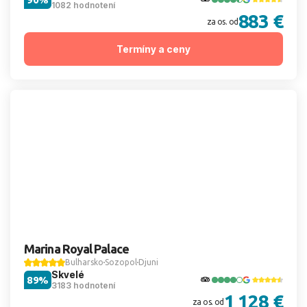
1082 hodnotení
883 €
za os. od
Termíny a ceny
Marina Royal Palace
Bulharsko
Sozopol
Djuni
Skvelé
89%
3183 hodnotení
1 128 €
za os. od