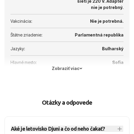
sieti je 220 V.
Adaptér
nie je potrebný.
Vakcinácia:
Nie je potrebná.
Štátne zriadenie:
Parlamentná republika
Jazyky:
Bulharský
Hlavné mesto:
Sofia
Zobraziť viac
Otázky a odpovede
Aké je letovisko Djuni a čo od neho čakať?