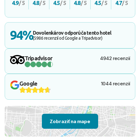
4.9
/ 5
4.8
/ 5
4.5
/ 5
4.8
/ 5
4.5
/ 5
4.7
/ 5
94%
Dovolenkárov odporúča tento hotel
(5986 recenzií od Google a Tripadvisor)
Tripadvisor
4942 recenzií
Google
1044 recenzií
Zobraziť na mape