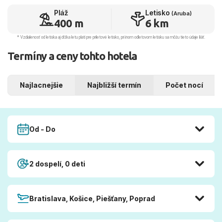
Pláž
Letisko
(Aruba)
400 m
6 km
* Vzdialenosť od letiska aj dľžka letu platí pre príletové letisko, pri inom odletovom letisku sa môžu tieto údaje líšiť.
Termíny a ceny tohto hotela
Najlacnejšie
Najbližší termín
Počet nocí
Od - Do
2 dospelí, 0 deti
Bratislava, Košice, Piešťany, Poprad