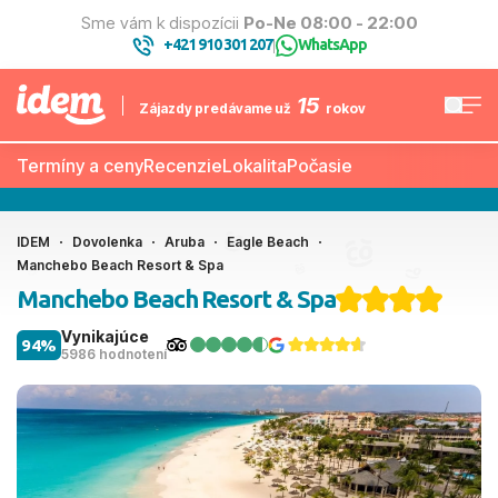
Sme vám k dispozícii
Po-Ne 08:00 - 22:00
+421 910 301 207
WhatsApp
|
15
Zájazdy predávame už
rokov
Termíny a ceny
Recenzie
Lokalita
Počasie
IDEM
Dovolenka
Aruba
Eagle Beach
Manchebo Beach Resort & Spa
Manchebo Beach Resort & Spa
Vynikajúce
94%
5986 hodnotení