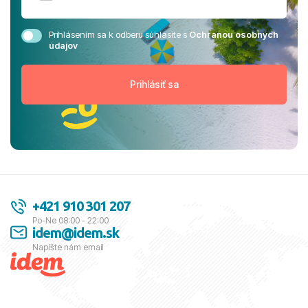
Prihlásením sa k odberu súhlasíte s
Ochranou osobných
údajov
+421 910 301 207
Po-Ne 08:00 - 22:00
idem@idem.sk
Napíšte nám email