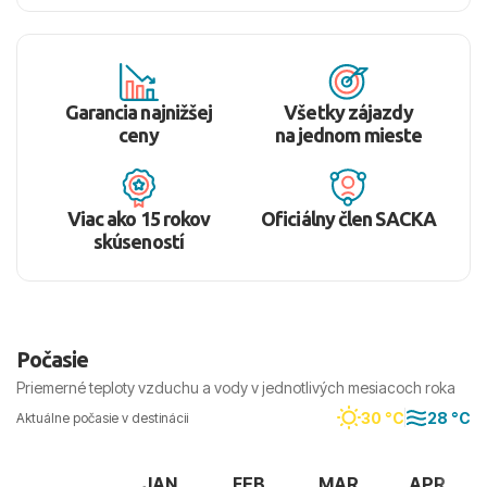
Garancia najnižšej
Všetky zájazdy
ceny
na jednom mieste
Viac ako 15 rokov
Oficiálny člen SACKA
skúseností
Počasie
Priemerné teploty vzduchu a vody v jednotlivých mesiacoch roka
30 °C
28 °C
Aktuálne počasie v destinácii
JAN
FEB
MAR
APR