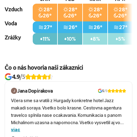
Vzduch
28°
28°
28°
28°
26°
26°
26°
26°
Voda
27°
26°
26°
27°
Zrážky
11%
10%
8%
5%
Čo o nás hovoria naši zákazníci
4.9
/5
Jana Dopirakova
5
/5
Včera sme sa vratili z Hurgady konkretne hotel Jazz
makadi soraya. Vsetko bolo krasne. Cestovna agentura
travelco splnila nase ocakavania. Komunikacia s panom
Michalinom uzasna a napomocna. Vsetko vysvetlil aj vo
viac
vecernych hodinach zaco sa ospravedlnujem. Hotel