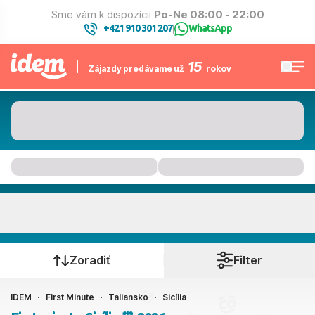
Sme vám k dispozícii
Po-Ne 08:00 - 22:00
+421 910 301 207
WhatsApp
|
15
Zájazdy predávame už
rokov
Sicília
Kedy cestujete?
Zoradiť
Filter
IDEM
First Minute
Taliansko
Sicília
Ako cestujete?