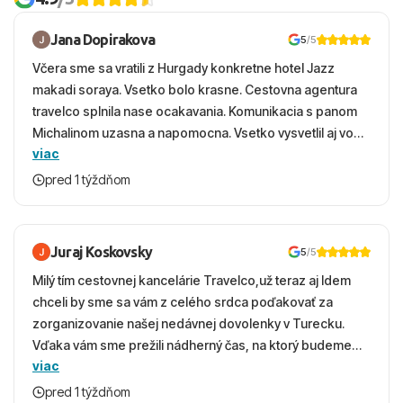
Jana Dopirakova
5
/5
Včera sme sa vratili z Hurgady konkretne hotel Jazz
makadi soraya. Vsetko bolo krasne. Cestovna agentura
travelco splnila nase ocakavania. Komunikacia s panom
Michalinom uzasna a napomocna. Vsetko vysvetlil aj vo
viac
vecernych hodinach zaco sa ospravedlnujem. Hotel
krasny, cisty. Sluzby top. Strava, prostredie, more,
pred 1 týždňom
snorchlovanie. Dakujeme velmi pekne S pozdravom
Juraj Koskovsky
5
/5
Milý tím cestovnej kancelárie Travelco,už teraz aj Idem
chceli by sme sa vám z celého srdca poďakovať za
zorganizovanie našej nedávnej dovolenky v Turecku.
Vďaka vám sme prežili nádherný čas, na ktorý budeme
viac
ešte dlho s úsmevom spomínať. ​Všetko prebehlo
absolútne hladko – od prvotného výberu zájazdu, cez
pred 1 týždňom