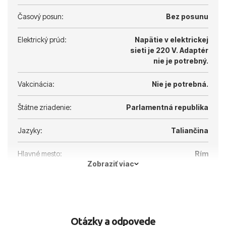
Časový posun:
Bez posunu
Elektrický prúd:
Napätie v elektrickej
sieti je 220 V.
Adaptér
nie je potrebný.
Vakcinácia:
Nie je potrebná.
Štátne zriadenie:
Parlamentná republika
Jazyky:
Taliančina
Hlavné mesto:
Rím
Zobraziť viac
Otázky a odpovede