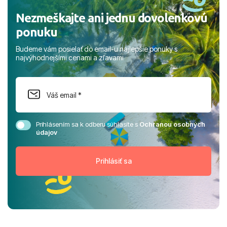
Nezmeškajte ani jednu dovolenkovú
ponuku
Budeme vám posielať do email-u najlepšie ponuky s
najvýhodnejšími cenami a zľavami
Prihlásením sa k odberu súhlasíte s
Ochranou osobných
údajov