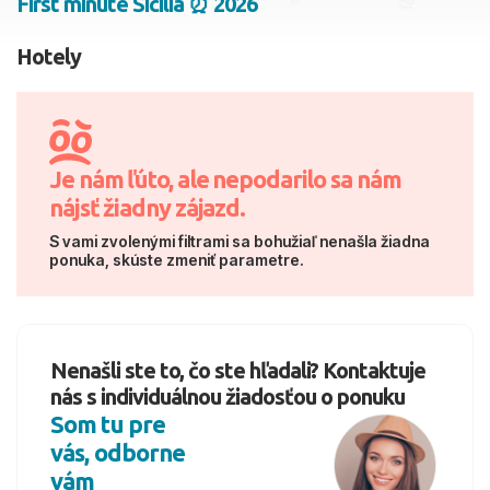
First minute Sicília ⏰ 2026
2 dospelí, 0 deti
Hotely
Skyť
Je nám ľúto, ale nepodarilo sa nám
nájsť žiadny zájazd.
S vami zvolenými filtrami sa bohužiaľ nenašla žiadna
ponuka, skúste zmeniť parametre.
Nenašli ste to, čo ste hľadali? Kontaktuje
nás s individuálnou žiadosťou o ponuku
Som tu pre
vás, odborne
vám