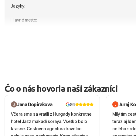
Jazyky:
Hlavné mesto:
Čo o nás hovoria naši zákazníci
Jana Dopirakova
Juraj K
5
/5
Včera sme sa vratili z Hurgady konkretne
Milý tím ces
hotel Jazz makadi soraya. Vsetko bolo
teraz aj Id
krasne. Cestovna agentura travelco
celého srd
splnila nase ocakavania. Komunikacia s
zorganizova