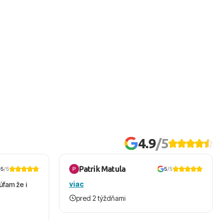
4.9
/5
Patrik Matula
5
/5
5
/5
viac
úfam že i
pred 2 týždňami