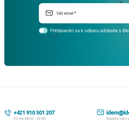
dostatok pri
Cestovnú ka
Magic Life 
svedomím o
bezstarostn
Prihlásením sa k odberu súhlasíte s
Oc
úrovni. Vše
jednotku s h
tešíme, kam
Ďakujeme za
pozdravom 
spokojných k
+421 910 301 207
idem@id
Po-Ne 08:00 - 22:00
Napíšte nám 