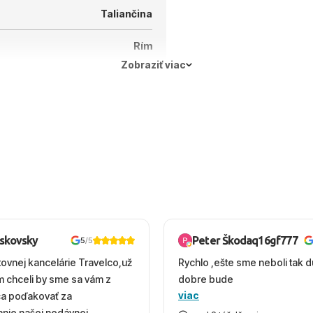
Taliančina
Rím
Zobraziť viac
oskovsky
Peter Škodaq16gf777
5
/5
tovnej kancelárie Travelco,už
Rychlo ,ešte sme neboli tak d
em chceli by sme sa vám z
dobre bude
viac
ca poďakovať za
nie našej nedávnej