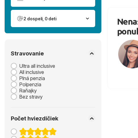
2 dospelí, 0 deti
Nenaš
ponu
Stravovanie
Ultra all inclusive
All inclusive
Plná penzia
Polpenzia
Raňajky
Bez stravy
Počet hviezdičiek