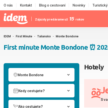
O nás
Kontakt
Blog o cestovaní
Novinky
Turistick
15
Zájazdy predávame už
rokov
IDEM
First Minute
Taliansko
Monte Bondone
First minute Monte Bondone ⏰ 202
Hotely
Monte Bondone
J
Kedy cestujete?
S va
Ako cestujete?