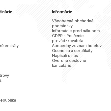
tinácie
Informácie
Všeobecné obchodné
podmienky
Informácie pred nákupom
GDPR - Poučenie
prevádzkovateľa
ké emiráty
Abecedný zoznam hotelov
Ocenenia a certifikáty
Napísali o nás
Overené cestovné
kancelárie
trovy
s
republika