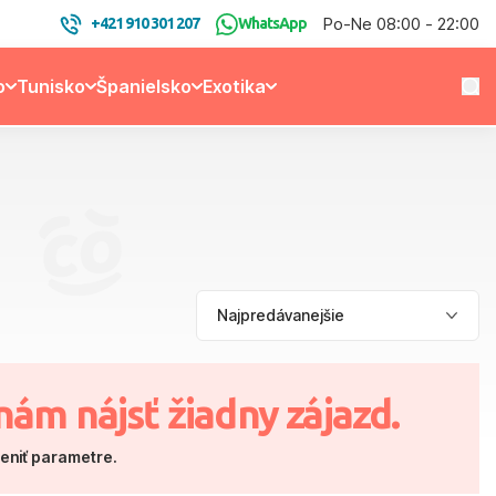
Po-Ne 08:00 - 22:00
+421 910 301 207
WhatsApp
o
Tunisko
Španielsko
Exotika
nám nájsť žiadny zájazd.
meniť parametre.