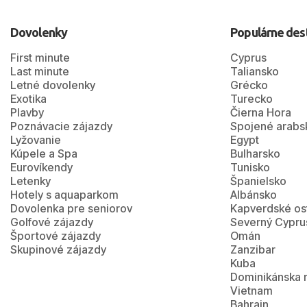
Dovolenky
Populárne des
First minute
Cyprus
Last minute
Taliansko
Letné dovolenky
Grécko
Exotika
Turecko
Plavby
Čierna Hora
Poznávacie zájazdy
Spojené arabs
Lyžovanie
Egypt
Kúpele a Spa
Bulharsko
Eurovíkendy
Tunisko
Letenky
Španielsko
Hotely s aquaparkom
Albánsko
Dovolenka pre seniorov
Kapverdské os
Golfové zájazdy
Severný Cypru
Športové zájazdy
Omán
Skupinové zájazdy
Zanzibar
Kuba
Dominikánska 
Vietnam
Bahrajn