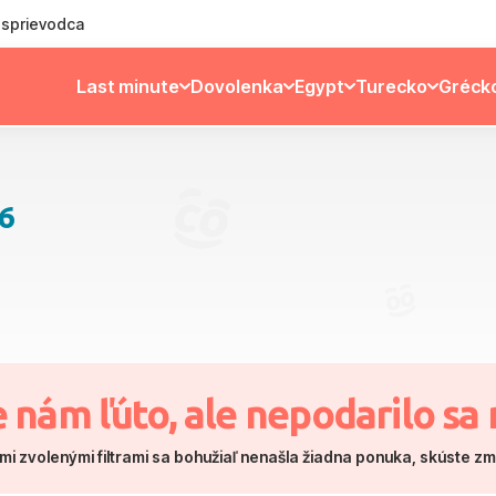
ý sprievodca
Last minute
Dovolenka
Egypt
Turecko
Gréck
6
e nám ľúto, ale nepodarilo sa 
mi zvolenými filtrami sa bohužiaľ nenašla žiadna ponuka, skúste z