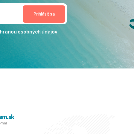
estoru na dokonalý relax. ​
nceláriu Travelco aj hotel TUI
Jacaranda môžeme s čistým
dporučiť každému, kto hľadá
ú dovolenku na vysokej
hranou osobných údajov
tko bolo zabezpečené na
viezdičkou. ​Už teraz sa
 s nami vyrazíte nabudúce!
 skvelé spomienky. ​S
a prianím mnohých ďalších
lientov, Juraj s rodinou.
em.sk
email