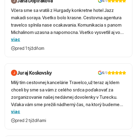
Jana Dopirakova
5
/5
Včera sme sa vratili z Hurgady konkretne hotel Jazz
makadi soraya. Vsetko bolo krasne. Cestovna agentura
travelco splnila nase ocakavania. Komunikacia s panom
Michalinom uzasna a napomocna. Vsetko vysvetlil aj vo
viac
vecernych hodinach zaco sa ospravedlnujem. Hotel
krasny, cisty. Sluzby top. Strava, prostredie, more,
pred 1 týždňom
snorchlovanie. Dakujeme velmi pekne S pozdravom
Juraj Koskovsky
5
/5
Milý tím cestovnej kancelárie Travelco,už teraz aj Idem
chceli by sme sa vám z celého srdca poďakovať za
zorganizovanie našej nedávnej dovolenky v Turecku.
Vďaka vám sme prežili nádherný čas, na ktorý budeme
viac
ešte dlho s úsmevom spomínať. ​Všetko prebehlo
absolútne hladko – od prvotného výberu zájazdu, cez
pred 2 týždňami
ochotnú komunikáciu, až po samotný transfer a pobyt. ​
Ubytovaní sme boli v hoteli TUI Magic Life Jacaranda a