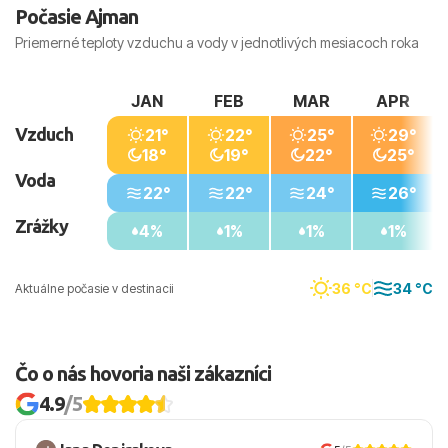
Počasie Ajman
komfortné najmä pre rodiny s deťmi a seniorov.
Priemerné teploty vzduchu a vody v jednotlivých mesiacoch roka
JAN
FEB
MAR
APR
Vzduch
21°
22°
25°
29°
18°
19°
22°
25°
Voda
22°
22°
24°
26°
Zrážky
4%
1%
1%
1%
36 °C
34 °C
Aktuálne počasie v destinacii
Čo o nás hovoria naši zákazníci
4.9
/5