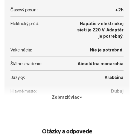
Časový posun:
+2h
Elektrický prúd:
Napätie v elektrickej
sieti je 220 V.
Adaptér
je potrebný.
Vakcinácia:
Nie je potrebná.
Štátne zriadenie:
Absolútna monarchia
Jazyky:
Arabčina
Hlavné mesto:
Dubaj
Zobraziť viac
Otázky a odpovede