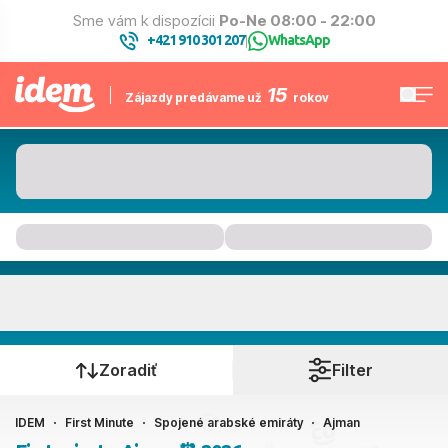
Sme vám k dispozícii
Po-Ne 08:00 - 22:00
+421 910 301 207
WhatsApp
|
15
Zájazdy predávame už
rokov
Ajman
Kedy cestujete?
Zoradiť
Filter
IDEM
First Minute
Spojené arabské emiráty
Ajman
Ako cestujete?