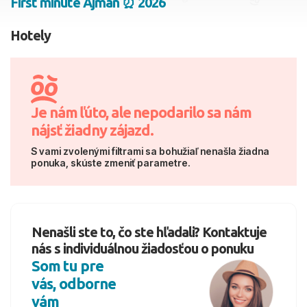
First minute Ajman ⏰ 2026
2 dospelí, 0 deti
Hotely
Skyť
Je nám ľúto, ale nepodarilo sa nám
nájsť žiadny zájazd.
S vami zvolenými filtrami sa bohužiaľ nenašla žiadna
ponuka, skúste zmeniť parametre.
Nenašli ste to, čo ste hľadali? Kontaktuje
nás s individuálnou žiadosťou o ponuku
Som tu pre
vás, odborne
vám