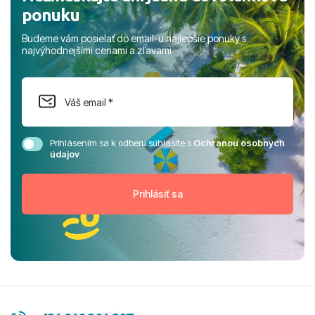
ponuku
Budeme vám posielať do email-u najlepšie ponuky s
najvýhodnejšími cenami a zľavami
Prihlásením sa k odberu súhlasíte s
Ochranou osobných
údajov