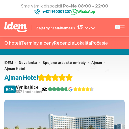
Sme vám k dispozícii
Po-Ne 08:00 - 22:00
+421 910 301 207
WhatsApp
|
15
Zájazdy predávame už
rokov
O hoteli
Termíny a ceny
Recenzie
Lokalita
Počasie
IDEM
Dovolenka
Spojené arabské emiráty
Ajman
Ajman Hotel
Ajman Hotel
Vynikajúce
94%
5571 hodnotení