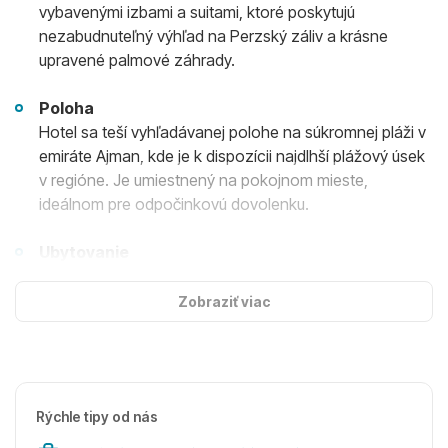
vybavenými izbami a suitami, ktoré poskytujú
nezabudnuteľný výhľad na Perzský záliv a krásne
upravené palmové záhrady.
Poloha
Hotel sa teší vyhľadávanej polohe na súkromnej pláži v
emiráte Ajman, kde je k dispozícii najdlhší plážový úsek
v regióne. Je umiestnený na pokojnom mieste,
ideálnom pre odpočinkovú dovolenku.
Ubytovanie
Každá izba je elegantne zariadená v tradičnom
arabskom štýle, vybavená moderným zariadením ako
Zobraziť viac
klimatizácia, satelitná televízia, bezplatné Wi-Fi
pripojenie, minibar a súkromná kúpeľňa. Balkóny
ponúkajú relaxačný výhľad na more alebo záhradu.
Rýchle tipy od nás
Zariadenie hotela
Hotel disponuje vstupnou halou s recepciou, hlavnou a