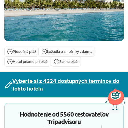
Piesočná pláž
Ležadlá a slnečníky zdarma
Hotel priamo pri pláži
Bar na pláži
Vyberte si z 4224 dostupných termínov do
tohto hotela
Hodnotenie od
5560 cestovateľov
Tripadvisoru