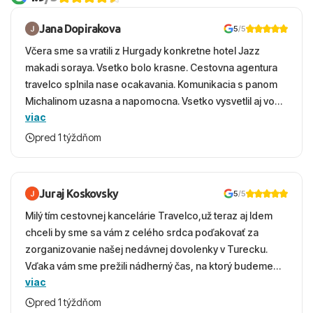
Jana Dopirakova
5
/5
Včera sme sa vratili z Hurgady konkretne hotel Jazz
makadi soraya. Vsetko bolo krasne. Cestovna agentura
travelco splnila nase ocakavania. Komunikacia s panom
Michalinom uzasna a napomocna. Vsetko vysvetlil aj vo
viac
vecernych hodinach zaco sa ospravedlnujem. Hotel
krasny, cisty. Sluzby top. Strava, prostredie, more,
pred 1 týždňom
snorchlovanie. Dakujeme velmi pekne S pozdravom
Juraj Koskovsky
5
/5
Milý tím cestovnej kancelárie Travelco,už teraz aj Idem
chceli by sme sa vám z celého srdca poďakovať za
zorganizovanie našej nedávnej dovolenky v Turecku.
Vďaka vám sme prežili nádherný čas, na ktorý budeme
viac
ešte dlho s úsmevom spomínať. ​Všetko prebehlo
absolútne hladko – od prvotného výberu zájazdu, cez
pred 1 týždňom