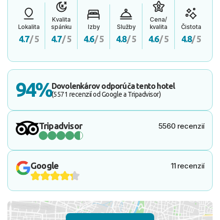
Kvalita
Cena/
Lokalita
spánku
Izby
Služby
kvalita
Čistota
4.7
/ 5
4.7
/ 5
4.6
/ 5
4.8
/ 5
4.6
/ 5
4.8
/ 5
94%
Dovolenkárov odporúča tento hotel
(5571 recenzií od Google a Tripadvisor)
Tripadvisor
5560 recenzií
Google
11 recenzií