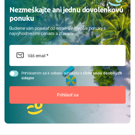
Nezmeškajte ani jednu dovolenkovú
ponuku
Budeme vám posielať do email-u najlepšie ponuky s
najvýhodnejšími cenami a zľavami
Prihlásením sa k odberu súhlasíte s
Ochranou osobných
údajov