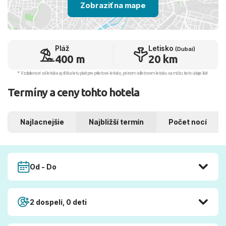
Zobraziť na mape
Pláž
Letisko
(Dubai)
400 m
20 km
* Vzdialenosť od letiska aj dľžka letu platí pre príletové letisko, pri inom odletovom letisku sa môžu tieto údaje líšiť.
Termíny a ceny tohto hotela
Najlacnejšie
Najbližší termín
Počet nocí
Od - Do
2 dospelí, 0 deti