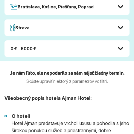
Bratislava, Košice, Piešťany, Poprad
Strava
0 € - 5000 €
Je nám ľúto, ale nepodarilo sa nám nájsť žiadny termín.
Skúste upraviť niektorý z parametrov vo filtri.
Všeobecný popis hotela Ajman Hotel:
O hoteli
Hotel Ajman predstavuje vrchol luxusu a pohodlia s jeho
širokou ponukou služieb a priestrannými, dobre