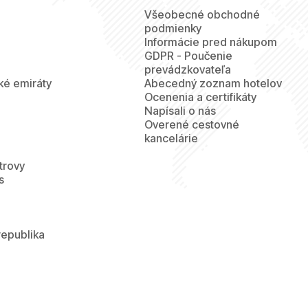
Všeobecné obchodné
podmienky
Informácie pred nákupom
GDPR - Poučenie
prevádzkovateľa
ké emiráty
Abecedný zoznam hotelov
Ocenenia a certifikáty
Napísali o nás
Overené cestovné
kancelárie
trovy
s
republika