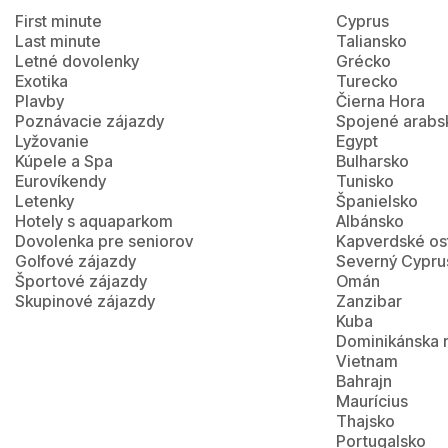
First minute
Cyprus
Last minute
Taliansko
Letné dovolenky
Grécko
Exotika
Turecko
Plavby
Čierna Hora
Poznávacie zájazdy
Spojené arabs
Lyžovanie
Egypt
Kúpele a Spa
Bulharsko
Eurovíkendy
Tunisko
Letenky
Španielsko
Hotely s aquaparkom
Albánsko
Dovolenka pre seniorov
Kapverdské os
Golfové zájazdy
Severný Cypru
Športové zájazdy
Omán
Skupinové zájazdy
Zanzibar
Kuba
Dominikánska 
Vietnam
Bahrajn
Maurícius
Thajsko
Portugalsko