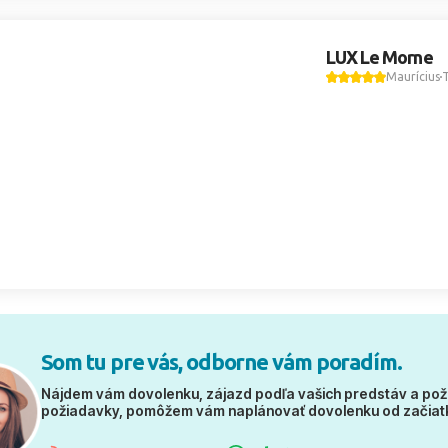
LUX Le Morne
Maurícius
Som tu pre vás, odborne vám poradím.
Nájdem vám dovolenku, zájazd podľa vašich predstáv a pož
požiadavky, pomôžem vám naplánovať dovolenku od začiat