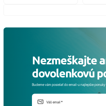
zaco sa ospravedlnujem. Hotel krasny,
ešte dlho s
cisty. Sluzby top. Strava, prostredie,
prebehlo ab
more, snorchlovanie. Dakujeme velmi
prvotného v
pekne S pozdravom
komunikáciu
pobyt. ​Ubyt
Magic Life J
čierneho! ​Č
služby a pe
ochotní a sta
Výborné, pe
Nezmeškajte a
celého dňa. 
prostredie,
dovolenkovú p
s pozvoľný
more. ​Prog
športové akt
Budeme vám posielať do email-u najlepšie ponuky
na moment n
dostatok pri
Cestovnú ka
Magic Life 