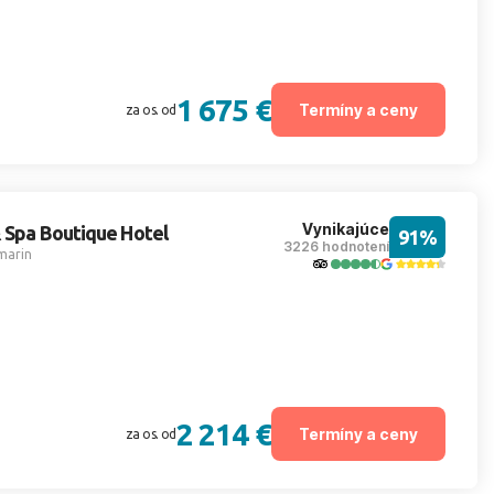
1 675 €
Termíny a ceny
za os. od
Vynikajúce
 Spa Boutique Hotel
91%
3226 hodnotení
marin
2 214 €
Termíny a ceny
za os. od