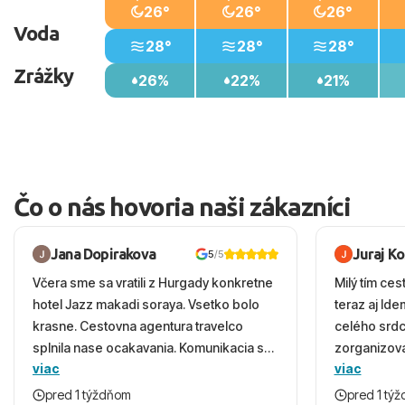
26°
26°
26°
Voda
28°
28°
28°
Zrážky
26%
22%
21%
Čo o nás hovoria naši zákazníci
Jana Dopirakova
Juraj K
5
/5
Včera sme sa vratili z Hurgady konkretne
Milý tím ces
hotel Jazz makadi soraya. Vsetko bolo
teraz aj Id
krasne. Cestovna agentura travelco
celého srd
splnila nase ocakavania. Komunikacia s
zorganizova
viac
viac
panom Michalinom uzasna a napomocna.
dovolenky 
Vsetko vysvetlil aj vo vecernych hodinach
prežili nád
pred 1 týždňom
pred 1 tý