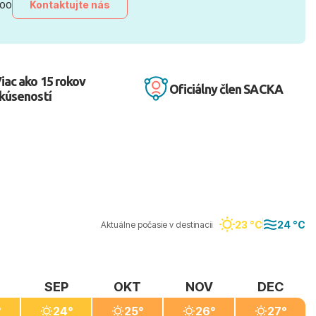
Kontaktujte nás
:00
iac ako 15 rokov
Oficiálny člen SACKA
kúseností
23 °C
24 °C
Aktuálne počasie v destinacii
SEP
OKT
NOV
DEC
°
24°
25°
26°
27°