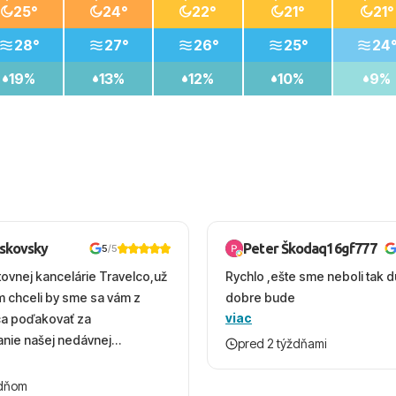
25°
24°
22°
21°
21°
28°
27°
26°
25°
24
19%
13%
12%
10%
9%
oskovsky
Peter Škodaq16gf777
5
/5
tovnej kancelárie Travelco,už
Rychlo ,ešte sme neboli tak d
em chceli by sme sa vám z
dobre bude
viac
ca poďakovať za
nie našej nedávnej
pred 2 týždňami
v Turecku. Vďaka vám sme
herný čas, na ktorý budeme
ždňom