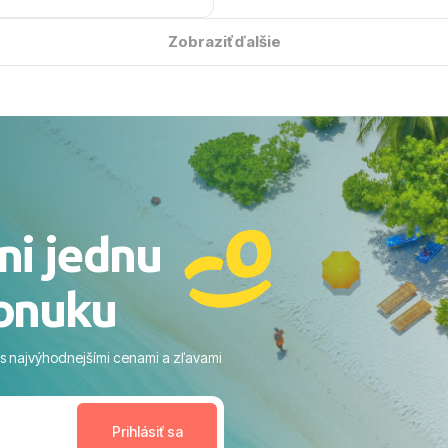
 úsmevom spomínať. ​Všetko
solútne hladko – od
Zobraziť ďalšie
ýberu zájazdu, cez ochotnú
, až po samotný transfer a
ovaní sme boli v hoteli TUI
acaranda a bola to trefa do
o nás dostalo najviac: ​Skvelé
rsonál: Vždy usmievaví,
rostliví ľudia. ​Gastro zážitok:
stré a čerstvé jedlo počas
ni jednu
​Areál a pláž: Nádherné, čisté
 veľa zelene a udržiavaná pláž
onuku
m vstupom do mora a teple
ram: Skvelé animácie a
ivity, pri ktorých sa človek ani
 s najvýhodnejšími cenami a zľavami
enudil, no zároveň bol
estoru na dokonalý relax. ​
nceláriu Travelco aj hotel TUI
Jacaranda môžeme s čistým