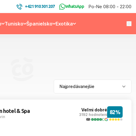
Po-Ne 08:00 - 22:00
+421 910 301 207
WhatsApp
o
Tunisko
Španielsko
Exotika
Veľmi dobré
n hotel & Spa
82%
3192 hodnotení
rin