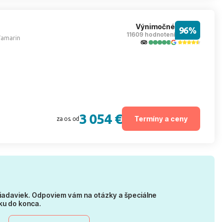
Výnimočné
96%
11609 hodnotení
Tamarin
3 054 €
Termíny a ceny
za os. od
iadaviek. Odpoviem vám na otázky a špeciálne
ku do konca.