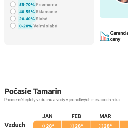
55-70%
Priemerné
40-55%
Sklamanie
20-40%
Slabé
0-20%
Veľmi slabé
Garancia
ceny
Počasie Tamarin
Priemerné teploty vzduchu a vody v jednotlivých mesiacoch roka
JAN
FEB
MAR
Vzduch
28°
28°
28°