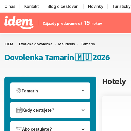
O nás
Kontakt
Blog o cestovaní
Novinky
Turistick
15
Zájazdy predávame už
rokov
IDEM
Exotická dovolenka
Maurícius
Tamarin
Dovolenka Tamarin 🇲🇺 2026
Hotely
Tamarin
Kedy cestujete?
Ako cestujete?