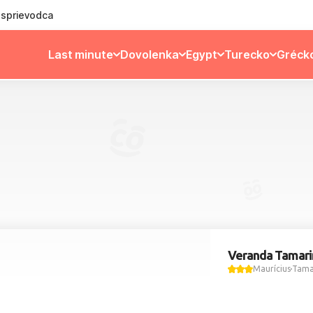
ý sprievodca
Last minute
Dovolenka
Egypt
Turecko
Gréck
Veranda Tamari
Maurícius
Tama