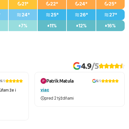
21°
22°
24°
25°
°
24°
25°
26°
27°
7%
11%
12%
16%
4.9
/5
Patrik Matula
5
/5
5
/5
viac
úfam že i
pred 2 týždňami