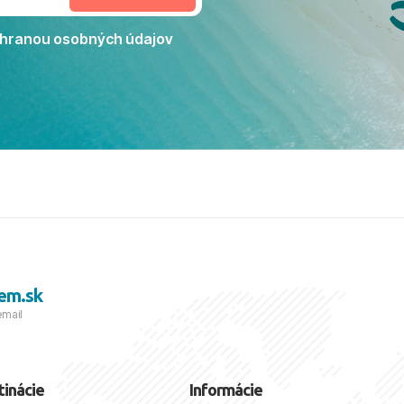
dporučiť každému, kto hľadá
ú dovolenku na vysokej
hranou osobných údajov
tko bolo zabezpečené na
viezdičkou. ​Už teraz sa
 s nami vyrazíte nabudúce!
 skvelé spomienky. ​S
a prianím mnohých ďalších
lientov, Juraj s rodinou.
em.sk
email
tinácie
Informácie