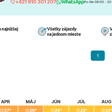
+421 910 301 207
WhatsApp
Po-Ne 08:00 - 22
 najnižšej
Všetky zájazdy
V
na jednom mieste
s
1
APR
MÁJ
JÚN
JÚL
AUG
27°
26°
24°
23°
23