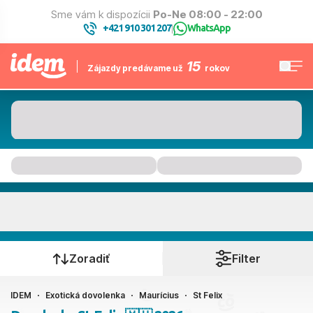
Sme vám k dispozícii
Po-Ne 08:00 - 22:00
+421 910 301 207
WhatsApp
|
15
Zájazdy predávame už
rokov
St Felix
Kedy cestujete?
Zoradiť
Filter
IDEM
Exotická dovolenka
Maurícius
St Felix
Ako cestujete?