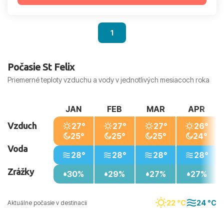
1
Počasie St Felix
Priemerné teploty vzduchu a vody v jednotlivých mesiacoch roka
JAN
FEB
MAR
APR
Vzduch
27°
27°
27°
26°
25°
25°
25°
24°
Voda
28°
28°
28°
28°
Zrážky
30%
29%
27%
27%
22 °C
24 °C
Aktuálne počasie v destinacii