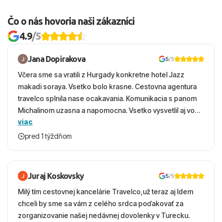
Čo o nás hovoria naši zákazníci
4.9
/5
Jana Dopirakova
5
/5
Včera sme sa vratili z Hurgady konkretne hotel Jazz
makadi soraya. Vsetko bolo krasne. Cestovna agentura
travelco splnila nase ocakavania. Komunikacia s panom
Michalinom uzasna a napomocna. Vsetko vysvetlil aj vo
viac
vecernych hodinach zaco sa ospravedlnujem. Hotel
krasny, cisty. Sluzby top. Strava, prostredie, more,
pred 1 týždňom
snorchlovanie. Dakujeme velmi pekne S pozdravom
Juraj Koskovsky
5
/5
Milý tím cestovnej kancelárie Travelco,už teraz aj Idem
chceli by sme sa vám z celého srdca poďakovať za
zorganizovanie našej nedávnej dovolenky v Turecku.