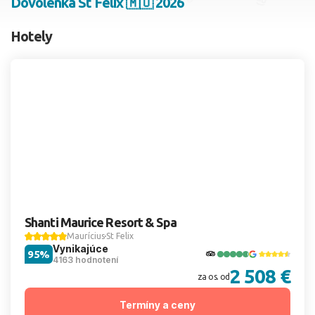
Dovolenka St Felix 🇲🇺 2026
2 dospelí, 0 deti
Hotely
Skyť
Shanti Maurice Resort & Spa
Maurícius
St Felix
Vynikajúce
95%
4163 hodnotení
2 508 €
za os. od
Termíny a ceny