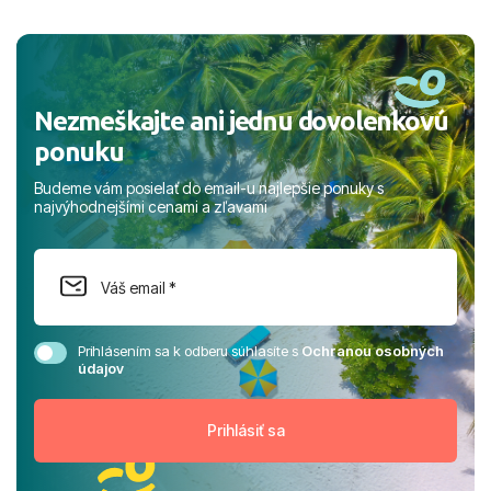
a prianím mnohých ďalších spokojných klientov, Juraj s
rodinou.
Nezmeškajte ani jednu dovolenkovú
ponuku
Budeme vám posielať do email-u najlepšie ponuky s
najvýhodnejšími cenami a zľavami
Prihlásením sa k odberu súhlasíte s
Ochranou osobných
údajov