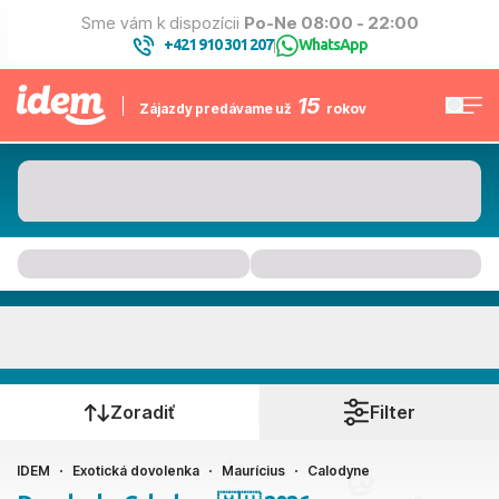
Sme vám k dispozícii
Po-Ne 08:00 - 22:00
+421 910 301 207
WhatsApp
|
15
Zájazdy predávame už
rokov
Calodyne
Kedy cestujete?
Zoradiť
Filter
IDEM
Exotická dovolenka
Maurícius
Calodyne
Ako cestujete?