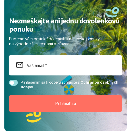
rodinou.
Nezmeškajte ani jednu dovolenkovú
ponuku
Budeme vám posielať do email-u najlepšie ponuky s
najvýhodnejšími cenami a zľavami
Prihlásením sa k odberu súhlasíte s
Ochranou osobných
údajov