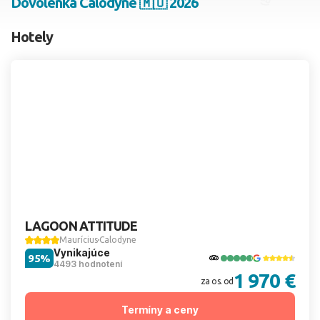
Dovolenka Calodyne 🇲🇺 2026
2 dospelí, 0 deti
Hotely
Skyť
LAGOON ATTITUDE
Maurícius
Calodyne
Vynikajúce
95%
4493 hodnotení
1 970 €
za os. od
Termíny a ceny