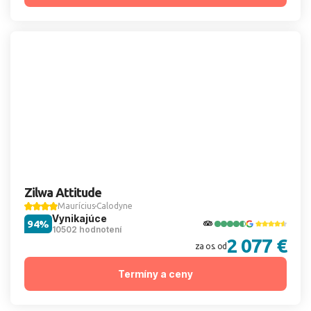
Zilwa Attitude
Maurícius
Calodyne
Vynikajúce
94%
10502 hodnotení
2 077 €
za os. od
Termíny a ceny