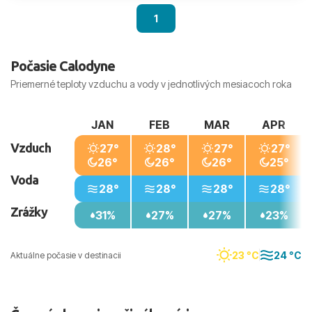
1
Počasie Calodyne
Priemerné teploty vzduchu a vody v jednotlivých mesiacoch roka
JAN
FEB
MAR
APR
Vzduch
27°
28°
27°
27°
26°
26°
26°
25°
Voda
28°
28°
28°
28°
Zrážky
31%
27%
27%
23%
23 °C
24 °C
Aktuálne počasie v destinacii