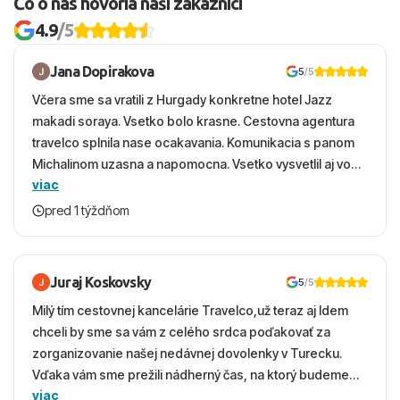
Čo o nás hovoria naši zákazníci
4.9
/5
Jana Dopirakova
5
/5
Včera sme sa vratili z Hurgady konkretne hotel Jazz
makadi soraya. Vsetko bolo krasne. Cestovna agentura
travelco splnila nase ocakavania. Komunikacia s panom
Michalinom uzasna a napomocna. Vsetko vysvetlil aj vo
viac
vecernych hodinach zaco sa ospravedlnujem. Hotel
krasny, cisty. Sluzby top. Strava, prostredie, more,
pred 1 týždňom
snorchlovanie. Dakujeme velmi pekne S pozdravom
Juraj Koskovsky
5
/5
Milý tím cestovnej kancelárie Travelco,už teraz aj Idem
chceli by sme sa vám z celého srdca poďakovať za
zorganizovanie našej nedávnej dovolenky v Turecku.
Vďaka vám sme prežili nádherný čas, na ktorý budeme
viac
ešte dlho s úsmevom spomínať. ​Všetko prebehlo