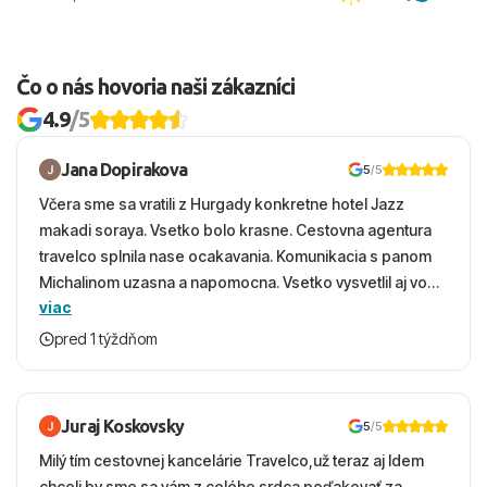
Čo o nás hovoria naši zákazníci
4.9
/5
Jana Dopirakova
5
/5
Včera sme sa vratili z Hurgady konkretne hotel Jazz
makadi soraya. Vsetko bolo krasne. Cestovna agentura
travelco splnila nase ocakavania. Komunikacia s panom
Michalinom uzasna a napomocna. Vsetko vysvetlil aj vo
viac
vecernych hodinach zaco sa ospravedlnujem. Hotel
krasny, cisty. Sluzby top. Strava, prostredie, more,
pred 1 týždňom
snorchlovanie. Dakujeme velmi pekne S pozdravom
Juraj Koskovsky
5
/5
Milý tím cestovnej kancelárie Travelco,už teraz aj Idem
chceli by sme sa vám z celého srdca poďakovať za