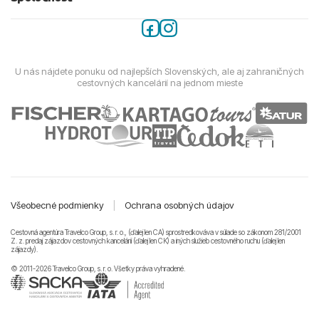
U nás nájdete ponuku od najlepších Slovenských, ale aj zahraničných
cestovných kancelárií na jednom mieste
Všeobecné podmienky
|
Ochrana osobných údajov
Cestovná agentúra Travelco Group, s. r. o., (ďalej len CA) sprostredkováva v súlade so zákonom 281/2001
Z. z. predaj zájazdov cestovných kancelárii (ďalej len CK) a iných služieb cestovného ruchu (ďalej len
zájazdy).
© 2011-2026 Travelco Group, s. r. o. Všetky práva vyhradené.