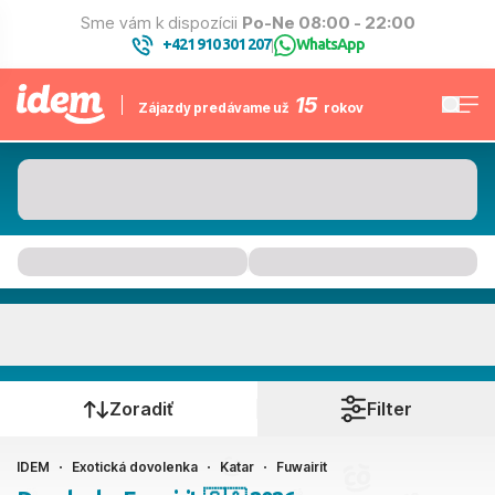
Sme vám k dispozícii
Po-Ne 08:00 - 22:00
+421 910 301 207
WhatsApp
|
15
Zájazdy predávame už
rokov
Fuwairit
Kedy cestujete?
Zoradiť
Filter
IDEM
Exotická dovolenka
Katar
Fuwairit
Ako cestujete?