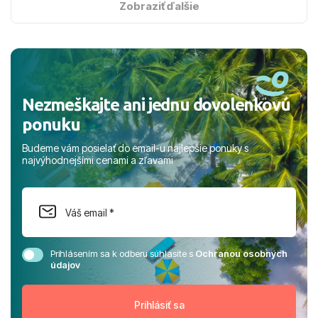
s hviezdičkou. ​Už teraz sa tešíme, kam s nami vyrazíte
Zobraziť ďalšie
nabudúce! Ďakujeme za skvelé spomienky. ​S pozdravom
a prianím mnohých ďalších spokojných klientov, Juraj s
rodinou.
Nezmeškajte ani jednu dovolenkovú
ponuku
Budeme vám posielať do email-u najlepšie ponuky s
najvýhodnejšími cenami a zľavami
Prihlásením sa k odberu súhlasíte s
Ochranou osobných
údajov