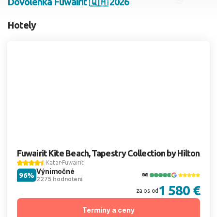
Dovolenka Fuwairit 🇶🇦 2026
2 dospelí, 0 deti
Hotely
Skyť
Fuwairit Kite Beach, Tapestry Collection by Hilton
Katar
Fuwairit
Výnimočné
96%
2275 hodnotení
1 580 €
za os. od
Termíny a ceny