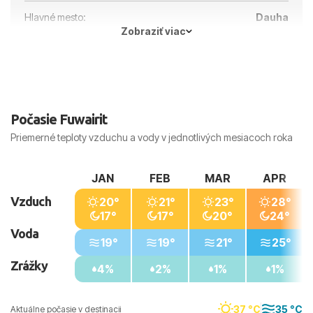
Hlavné mesto:
Dauha
Zobraziť viac
Počasie Fuwairit
Priemerné teploty vzduchu a vody v jednotlivých mesiacoch roka
JAN
FEB
MAR
APR
Vzduch
20°
21°
23°
28°
17°
17°
20°
24°
Voda
19°
19°
21°
25°
Zrážky
4%
2%
1%
1%
37 °C
35 °C
Aktuálne počasie v destinacii