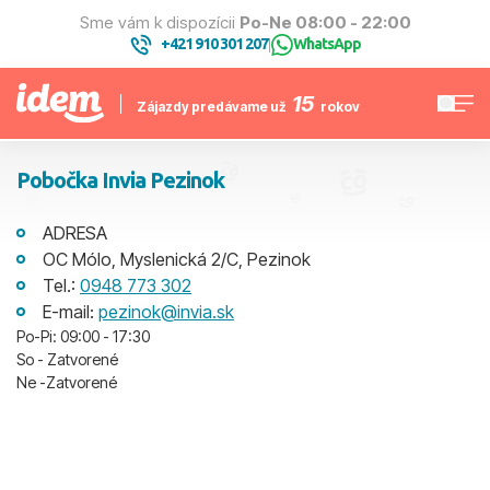
Sme vám k dispozícii
Po-Ne 08:00 - 22:00
+421 910 301 207
WhatsApp
|
15
Zájazdy predávame už
rokov
Pobočka Invia Pezinok
ADRESA
OC Mólo, Myslenická 2/C, Pezinok
Tel.:
0948 773 302
E-mail:
pezinok@invia.sk
Po-Pi: 09:00 - 17:30
So - Zatvorené
Ne -Zatvorené