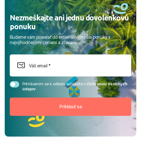
Nezmeškajte ani jednu dovolenkovú
ponuku
Budeme vám posielať do email-u najlepšie ponuky s
najvýhodnejšími cenami a zľavami
Prihlásením sa k odberu súhlasíte s
Ochranou osobných
údajov