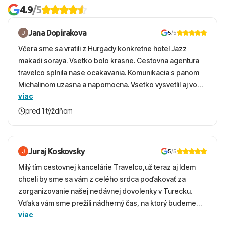
4.9
/5
Jana Dopirakova
5
/5
Včera sme sa vratili z Hurgady konkretne hotel Jazz
makadi soraya. Vsetko bolo krasne. Cestovna agentura
travelco splnila nase ocakavania. Komunikacia s panom
Michalinom uzasna a napomocna. Vsetko vysvetlil aj vo
viac
vecernych hodinach zaco sa ospravedlnujem. Hotel
krasny, cisty. Sluzby top. Strava, prostredie, more,
pred 1 týždňom
snorchlovanie. Dakujeme velmi pekne S pozdravom
Juraj Koskovsky
5
/5
Milý tím cestovnej kancelárie Travelco,už teraz aj Idem
chceli by sme sa vám z celého srdca poďakovať za
zorganizovanie našej nedávnej dovolenky v Turecku.
Vďaka vám sme prežili nádherný čas, na ktorý budeme
viac
ešte dlho s úsmevom spomínať. ​Všetko prebehlo