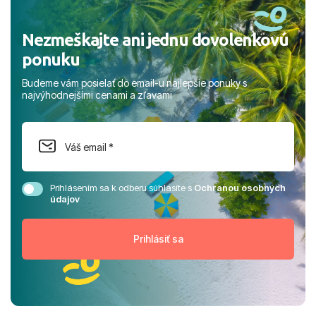
Nezmeškajte ani jednu dovolenkovú
ponuku
Budeme vám posielať do email-u najlepšie ponuky s
najvýhodnejšími cenami a zľavami
Prihlásením sa k odberu súhlasíte s
Ochranou osobných
údajov