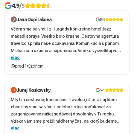
4.9
/5
Jana Dopirakova
5
/5
Včera sme sa vratili z Hurgady konkretne hotel Jazz
makadi soraya. Vsetko bolo krasne. Cestovna agentura
travelco splnila nase ocakavania. Komunikacia s panom
Michalinom uzasna a napomocna. Vsetko vysvetlil aj vo
viac
vecernych hodinach zaco sa ospravedlnujem. Hotel
krasny, cisty. Sluzby top. Strava, prostredie, more,
pred 1 týždňom
snorchlovanie. Dakujeme velmi pekne S pozdravom
Juraj Koskovsky
5
/5
Milý tím cestovnej kancelárie Travelco,už teraz aj Idem
chceli by sme sa vám z celého srdca poďakovať za
zorganizovanie našej nedávnej dovolenky v Turecku.
Vďaka vám sme prežili nádherný čas, na ktorý budeme
viac
ešte dlho s úsmevom spomínať. ​Všetko prebehlo