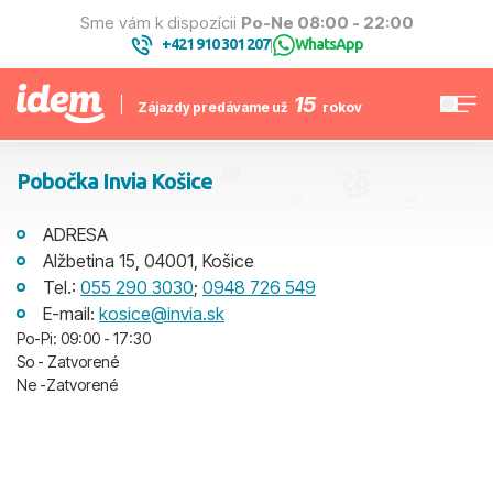
Sme vám k dispozícii
Po-Ne 08:00 - 22:00
+421 910 301 207
WhatsApp
|
15
Zájazdy predávame už
rokov
Pobočka Invia Košice
ADRESA
Alžbetina 15, 04001, Košice
Tel.:
055 290 3030
;
0948 726 549
E-mail:
kosice@invia.sk
Po-Pi: 09:00 - 17:30
So - Zatvorené
Ne -Zatvorené