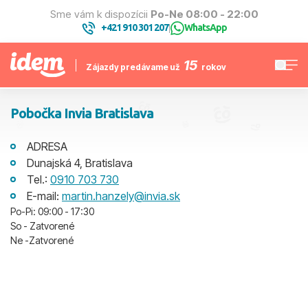
Sme vám k dispozícii
Po-Ne 08:00 - 22:00
+421 910 301 207
WhatsApp
|
15
Zájazdy predávame už
rokov
Pobočka Invia Bratislava
ADRESA
Dunajská 4, Bratislava
Tel.:
0910 703 730
E-mail:
martin.hanzely@invia.sk
Po-Pi: 09:00 - 17:30
So - Zatvorené
Ne -Zatvorené