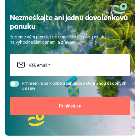
Nezmeškajte ani jednu dovolenkovú
ponuku
Budeme vám posielať do email-u najlepšie ponuky s
najvýhodnejšími cenami a zľavami
Prihlásením sa k odberu súhlasíte s
Ochranou osobných
údajov