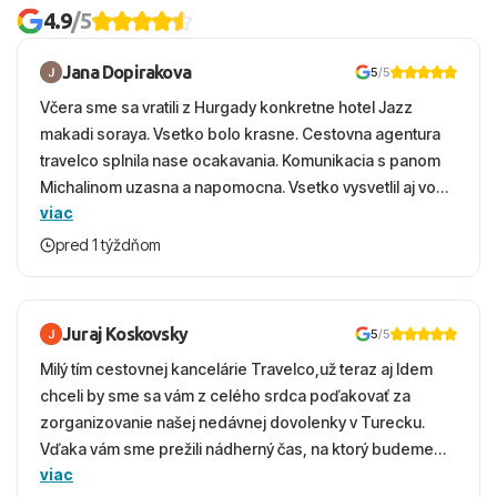
4.9
/5
Jana Dopirakova
5
/5
Včera sme sa vratili z Hurgady konkretne hotel Jazz
makadi soraya. Vsetko bolo krasne. Cestovna agentura
travelco splnila nase ocakavania. Komunikacia s panom
Michalinom uzasna a napomocna. Vsetko vysvetlil aj vo
viac
vecernych hodinach zaco sa ospravedlnujem. Hotel
krasny, cisty. Sluzby top. Strava, prostredie, more,
pred 1 týždňom
snorchlovanie. Dakujeme velmi pekne S pozdravom
Juraj Koskovsky
5
/5
Milý tím cestovnej kancelárie Travelco,už teraz aj Idem
chceli by sme sa vám z celého srdca poďakovať za
zorganizovanie našej nedávnej dovolenky v Turecku.
Vďaka vám sme prežili nádherný čas, na ktorý budeme
viac
ešte dlho s úsmevom spomínať. ​Všetko prebehlo