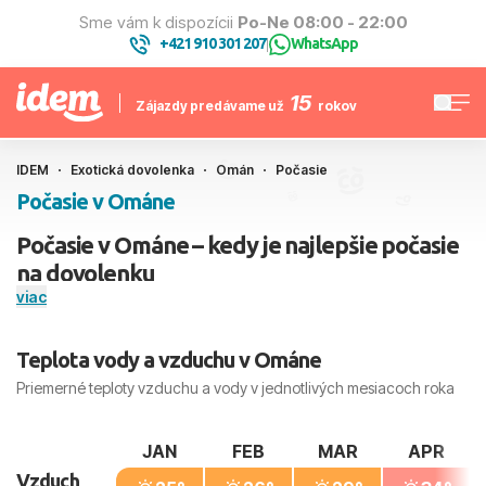
Sme vám k dispozícii
Po-Ne 08:00 - 22:00
+421 910 301 207
WhatsApp
|
15
Zájazdy predávame už
rokov
IDEM
Exotická dovolenka
Omán
Počasie
Počasie v Ománe
Počasie v Ománe – kedy je najlepšie počasie
na dovolenku
viac
Omán
je celoročne teplý, no rozdiely medzi regiónmi môžu
prekvapiť. Severné pobrežie s hlavným mestom Maskat
Teplota vody a vzduchu v Ománe
(Muscat) má od mája do septembra veľmi horúce a vlhké
leto, zatiaľ čo zima je suchá a príjemná – veľmi vhodná na
Priemerné teploty vzduchu a vody v jednotlivých mesiacoch roka
dovolenku. Na juhu v Salalah prebieha v lete monzún
khareef – dni sú vtedy chladnejšie, často hmlisté, krajina sa
JAN
FEB
MAR
APR
zazelená a more dočasne ochladne.
Vzduch