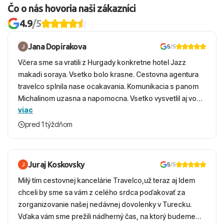
Čo o nás hovoria naši zákazníci
4.9
/5
Jana Dopirakova
5
/5
Včera sme sa vratili z Hurgady konkretne hotel Jazz
makadi soraya. Vsetko bolo krasne. Cestovna agentura
travelco splnila nase ocakavania. Komunikacia s panom
Michalinom uzasna a napomocna. Vsetko vysvetlil aj vo
viac
vecernych hodinach zaco sa ospravedlnujem. Hotel
krasny, cisty. Sluzby top. Strava, prostredie, more,
pred 1 týždňom
snorchlovanie. Dakujeme velmi pekne S pozdravom
Juraj Koskovsky
5
/5
Milý tím cestovnej kancelárie Travelco,už teraz aj Idem
chceli by sme sa vám z celého srdca poďakovať za
zorganizovanie našej nedávnej dovolenky v Turecku.
Vďaka vám sme prežili nádherný čas, na ktorý budeme