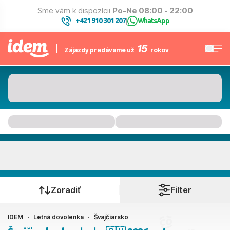
Sme vám k dispozícii
Po-Ne 08:00 - 22:00
+421 910 301 207
WhatsApp
|
15
Zájazdy predávame už
rokov
Švajčiarsko
Kedy cestujete?
Zoradiť
Filter
IDEM
Letná dovolenka
Švajčiarsko
Ako cestujete?