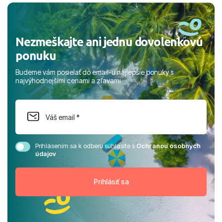
rodinou.
Nezmeškajte ani jednu dovolenkovú
ponuku
Budeme vám posielať do email-u najlepšie ponuky s
najvýhodnejšími cenami a zľavami
Prihlásením sa k odberu súhlasíte s
Ochranou osobných
údajov