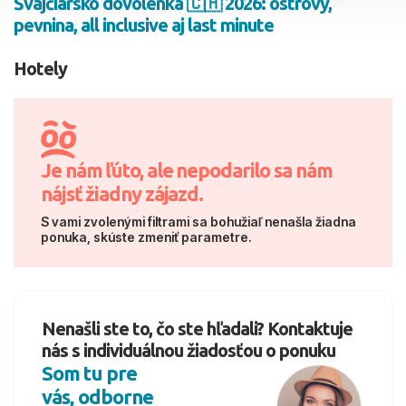
Švajčiarsko dovolenka 🇨🇭 2026: ostrovy,
pevnina, all inclusive aj last minute
2 dospelí, 0 deti
Hotely
Skyť
Je nám ľúto, ale nepodarilo sa nám
nájsť žiadny zájazd.
S vami zvolenými filtrami sa bohužiaľ nenašla žiadna
ponuka, skúste zmeniť parametre.
Nenašli ste to, čo ste hľadali? Kontaktuje
nás s individuálnou žiadosťou o ponuku
Som tu pre
vás, odborne