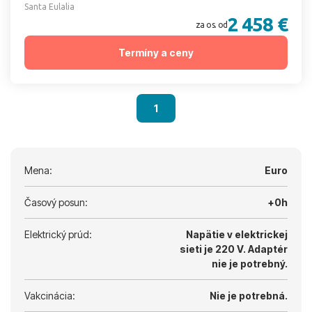
Santa Eulalia
2 458 €
za os. od
Termíny a ceny
1
Mena:
Euro
Časový posun:
+0h
Elektrický prúd:
Napätie v elektrickej
sieti je 220 V.
Adaptér
nie je potrebný.
Vakcinácia:
Nie je potrebná.