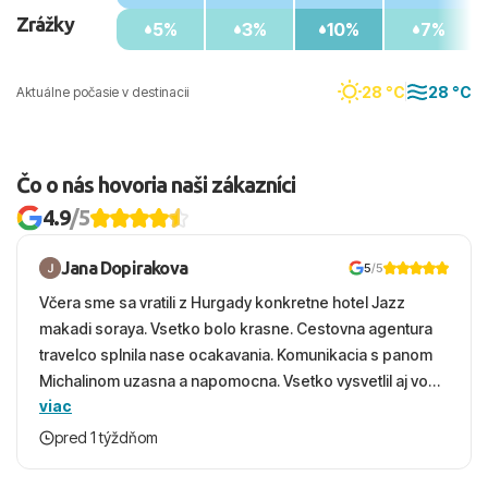
Zrážky
5%
3%
10%
7%
28 °C
28 °C
Aktuálne počasie v destinacii
Čo o nás hovoria naši zákazníci
4.9
/5
Jana Dopirakova
5
/5
Včera sme sa vratili z Hurgady konkretne hotel Jazz
makadi soraya. Vsetko bolo krasne. Cestovna agentura
travelco splnila nase ocakavania. Komunikacia s panom
Michalinom uzasna a napomocna. Vsetko vysvetlil aj vo
viac
vecernych hodinach zaco sa ospravedlnujem. Hotel
krasny, cisty. Sluzby top. Strava, prostredie, more,
pred 1 týždňom
snorchlovanie. Dakujeme velmi pekne S pozdravom