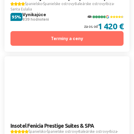
Španielsko
Španielske ostrovy
Baleárske ostrovy
Ibiza
Santa Eulalia
Vynikajúce
95%
839 hodnotení
1 420 €
za os. od
Termíny a ceny
Insotel Fenicia Prestige Suites & SPA
Španielsko
Španielske ostrovy
Baleárske ostrovy
Ibiza