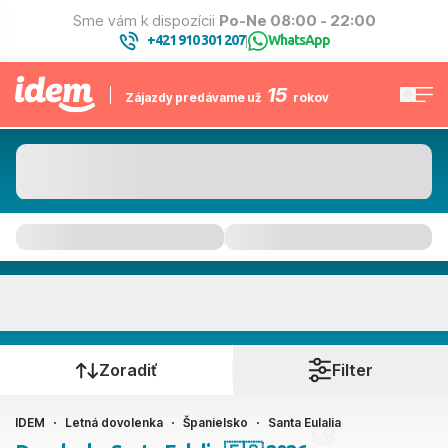
Sme vám k dispozícii
Po-Ne 08:00 - 22:00
+421 910 301 207
WhatsApp
|
15
Zájazdy predávame už
rokov
Santa Eulalia
Kedy cestujete?
Zoradiť
Filter
IDEM
Letná dovolenka
Španielsko
Santa Eulalia
Ako cestujete?