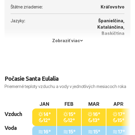
Štátne zriadenie:
Kráľovstvo
Jazyky:
Španielčina,
Katalánčina,
Baskičtina
Zobraziť viac
Hlavné mesto:
Madrid
Počasie Santa Eulalia
Priemerné teploty vzduchu a vody v jednotlivých mesiacoch roka
JAN
FEB
MAR
APR
Vzduch
14°
15°
16°
17°
12°
12°
13°
15°
Voda
16°
15°
15°
17°