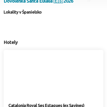
Dovolenka Santa Eulalia 🇪🇸 2026
2 dospelí, 0 deti
Lokality v Španielsko
Skyť
Hotely
Catalonia Royal Ses Estaques (ex Savines)