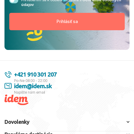
údajov
+421 910 301 207
Po-Ne 08:00 - 22:00
idem@idem.sk
Napíšte nám email
Dovolenky