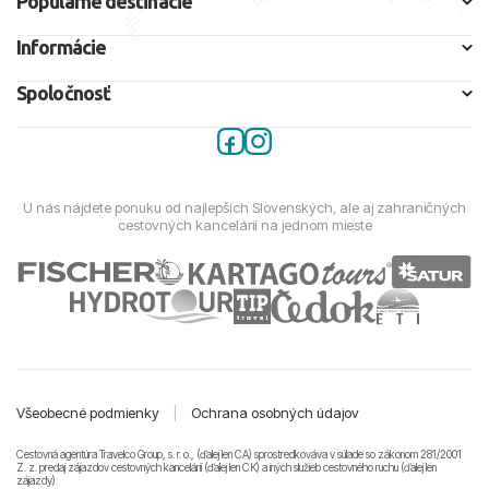
Populárne destinácie
Informácie
Spoločnosť
U nás nájdete ponuku od najlepších Slovenských, ale aj zahraničných
cestovných kancelárií na jednom mieste
Všeobecné podmienky
|
Ochrana osobných údajov
Cestovná agentúra Travelco Group, s. r. o., (ďalej len CA) sprostredkováva v súlade so zákonom 281/2001
Z. z. predaj zájazdov cestovných kancelárii (ďalej len CK) a iných služieb cestovného ruchu (ďalej len
zájazdy).