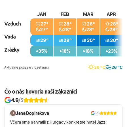
JAN
FEB
MAR
APR
Vzduch
27°
28°
28°
28°
27°
28°
28°
28°
Voda
29°
29°
30°
30°
Zrážky
35%
18%
18%
23%
26 °C
26 °C
Aktuálne počasie v destinacii
Čo o nás hovoria naši zákazníci
4.9
/5
Jana Dopirakova
5
/5
Včera sme sa vratili z Hurgady konkretne hotel Jazz