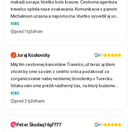
makadi soraya. Vsetko bolo krasne. Cestovna agentura
travelco splnila nase ocakavania. Komunikacia s panom
Michalinom uzasna a napomocna. Vsetko vysvetlil aj vo
viac
vecernych hodinach zaco sa ospravedlnujem. Hotel
krasny, cisty. Sluzby top. Strava, prostredie, more,
pred 1 týždňom
snorchlovanie. Dakujeme velmi pekne S pozdravom
Juraj Koskovsky
5
/5
Milý tím cestovnej kancelárie Travelco,už teraz aj Idem
chceli by sme sa vám z celého srdca poďakovať za
zorganizovanie našej nedávnej dovolenky v Turecku.
Vďaka vám sme prežili nádherný čas, na ktorý budeme
viac
ešte dlho s úsmevom spomínať. ​Všetko prebehlo
absolútne hladko – od prvotného výberu zájazdu, cez
pred 2 týždňami
ochotnú komunikáciu, až po samotný transfer a pobyt. ​
Ubytovaní sme boli v hoteli TUI Magic Life Jacaranda a
bola to trefa do čierneho! ​Čo nás dostalo najviac: ​Skvelé
Peter Škodaq16gf777
5
/5
služby a personál: Vždy usmievaví, ochotní a starostliví