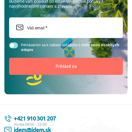
Budeme vám posielať do email-u najlepšie ponuky s
najvýhodnejšími cenami a zľavami
Prihlásením sa k odberu súhlasíte s
Ochranou osobných
údajov
+421 910 301 207
Po-Ne 08:00 - 22:00
idem@idem.sk