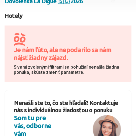
Dovolenka La Digue 🇸🇨 2026
2 dospelí, 0 deti
Hotely
Skyť
Je nám ľúto, ale nepodarilo sa nám
nájsť žiadny zájazd.
S vami zvolenými filtrami sa bohužiaľ nenašla žiadna
ponuka, skúste zmeniť parametre.
Nenašli ste to, čo ste hľadali? Kontaktuje
nás s individuálnou žiadosťou o ponuku
Som tu pre
vás, odborne
vám