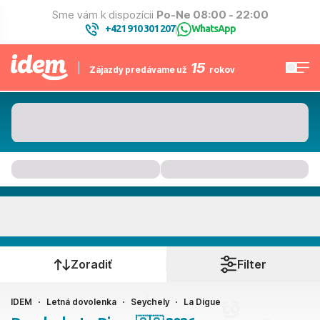
Sme vám k dispozícii
Po-Ne 08:00 - 22:00
+421 910 301 207
WhatsApp
|
15
Zájazdy predávame už
rokov
La Digue
Kedy cestujete?
Zoradiť
Filter
IDEM
Letná dovolenka
Seychely
La Digue
Ako cestujete?