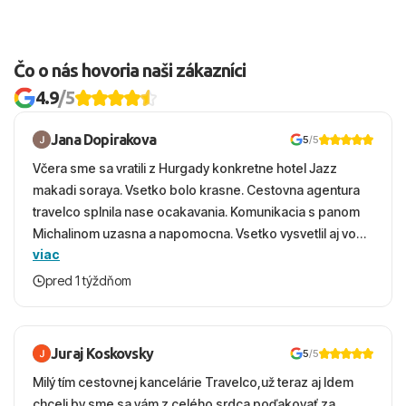
Čo o nás hovoria naši zákazníci
4.9
/5
Jana Dopirakova
5
/5
Včera sme sa vratili z Hurgady konkretne hotel Jazz
makadi soraya. Vsetko bolo krasne. Cestovna agentura
travelco splnila nase ocakavania. Komunikacia s panom
Michalinom uzasna a napomocna. Vsetko vysvetlil aj vo
viac
vecernych hodinach zaco sa ospravedlnujem. Hotel
krasny, cisty. Sluzby top. Strava, prostredie, more,
pred 1 týždňom
snorchlovanie. Dakujeme velmi pekne S pozdravom
Juraj Koskovsky
5
/5
Milý tím cestovnej kancelárie Travelco,už teraz aj Idem
chceli by sme sa vám z celého srdca poďakovať za