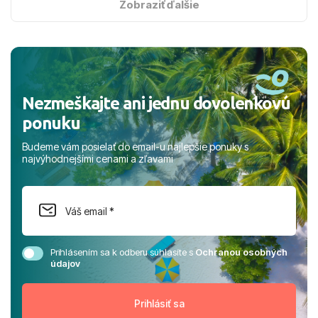
s hviezdičkou. ​Už teraz sa tešíme, kam s nami vyrazíte
Zobraziť ďalšie
nabudúce! Ďakujeme za skvelé spomienky. ​S pozdravom
a prianím mnohých ďalších spokojných klientov, Juraj s
rodinou.
Nezmeškajte ani jednu dovolenkovú
ponuku
Budeme vám posielať do email-u najlepšie ponuky s
najvýhodnejšími cenami a zľavami
Prihlásením sa k odberu súhlasíte s
Ochranou osobných
údajov