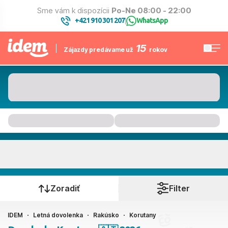
Sme vám k dispozícii
Po-Ne 08:00 - 22:00
+421 910 301 207
WhatsApp
|
15
Zájazdy predávame už
rokov
Korutany
Kedy cestujete?
Zoradiť
Filter
IDEM
Letná dovolenka
Rakúsko
Korutany
Ako cestujete?