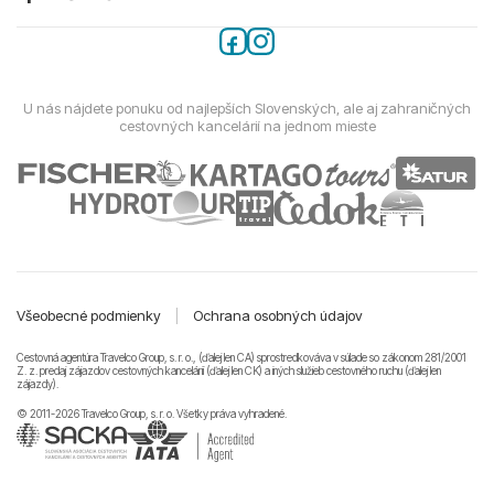
U nás nájdete ponuku od najlepších Slovenských, ale aj zahraničných
cestovných kancelárií na jednom mieste
Všeobecné podmienky
|
Ochrana osobných údajov
Cestovná agentúra Travelco Group, s. r. o., (ďalej len CA) sprostredkováva v súlade so zákonom 281/2001
Z. z. predaj zájazdov cestovných kancelárii (ďalej len CK) a iných služieb cestovného ruchu (ďalej len
zájazdy).
© 2011-2026 Travelco Group, s. r. o. Všetky práva vyhradené.