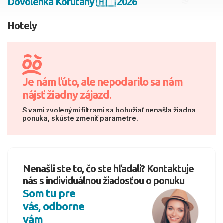
Dovolenka Korutany 🇦🇹 2026
2 dospelí, 0 deti
Hotely
Skyť
Je nám ľúto, ale nepodarilo sa nám
nájsť žiadny zájazd.
S vami zvolenými filtrami sa bohužiaľ nenašla žiadna
ponuka, skúste zmeniť parametre.
Nenašli ste to, čo ste hľadali? Kontaktuje
nás s individuálnou žiadosťou o ponuku
Som tu pre
vás, odborne
vám