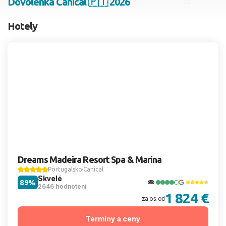
Dovolenka Canical 🇵🇹 2026
2 dospelí, 0 deti
Hotely
Skyť
Dreams Madeira Resort Spa & Marina
Portugalsko
Canical
Skvelé
89%
2646 hodnotení
1 824 €
za os. od
Termíny a ceny