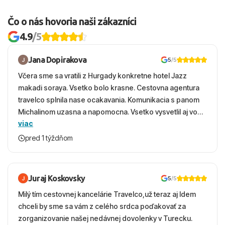
Čo o nás hovoria naši zákazníci
4.9
/5
Jana Dopirakova
5
/5
Včera sme sa vratili z Hurgady konkretne hotel Jazz
makadi soraya. Vsetko bolo krasne. Cestovna agentura
travelco splnila nase ocakavania. Komunikacia s panom
Michalinom uzasna a napomocna. Vsetko vysvetlil aj vo
viac
vecernych hodinach zaco sa ospravedlnujem. Hotel
krasny, cisty. Sluzby top. Strava, prostredie, more,
pred 1 týždňom
snorchlovanie. Dakujeme velmi pekne S pozdravom
Juraj Koskovsky
5
/5
Milý tím cestovnej kancelárie Travelco,už teraz aj Idem
chceli by sme sa vám z celého srdca poďakovať za
zorganizovanie našej nedávnej dovolenky v Turecku.