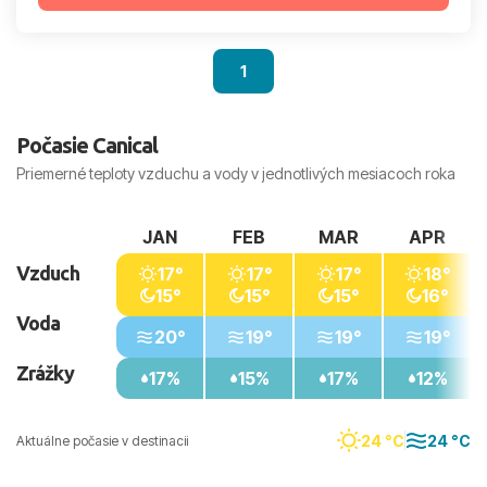
1
Počasie Canical
Priemerné teploty vzduchu a vody v jednotlivých mesiacoch roka
JAN
FEB
MAR
APR
Vzduch
17°
17°
17°
18°
15°
15°
15°
16°
Voda
20°
19°
19°
19°
Zrážky
17%
15%
17%
12%
24 °C
24 °C
Aktuálne počasie v destinacii