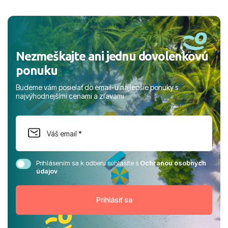
a prianím mnohých ďalších spokojných klientov, Juraj s
rodinou.
Nezmeškajte ani jednu dovolenkovú
ponuku
Budeme vám posielať do email-u najlepšie ponuky s
najvýhodnejšími cenami a zľavami
Prihlásením sa k odberu súhlasíte s
Ochranou osobných
údajov