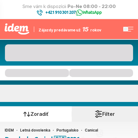
Sme vám k dispozícii
Po-Ne 08:00 - 22:00
+421 910 301 207
WhatsApp
|
15
Zájazdy predávame už
rokov
Canical
Kedy cestujete?
Zoradiť
Filter
IDEM
Letná dovolenka
Portugalsko
Canical
Ako cestujete?