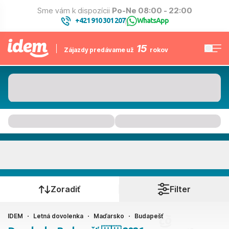
Sme vám k dispozícii
Po-Ne 08:00 - 22:00
+421 910 301 207
WhatsApp
|
15
Zájazdy predávame už
rokov
Budapešť
Kedy cestujete?
Zoradiť
Filter
IDEM
Letná dovolenka
Maďarsko
Budapešť
Ako cestujete?