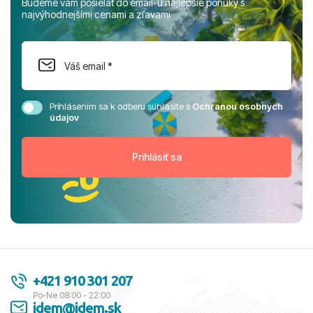
Budeme vám posielať do email-u najlepšie ponuky s
najvýhodnejšími cenami a zľavami
Prihlásením sa k odberu súhlasíte s
Ochranou osobných
údajov
+421 910 301 207
Po-Ne 08:00 - 22:00
idem@idem.sk