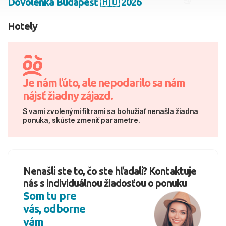
Dovolenka Budapešť 🇭🇺 2026
2 dospelí, 0 deti
Hotely
Skyť
Je nám ľúto, ale nepodarilo sa nám
nájsť žiadny zájazd.
S vami zvolenými filtrami sa bohužiaľ nenašla žiadna
ponuka, skúste zmeniť parametre.
Nenašli ste to, čo ste hľadali? Kontaktuje
nás s individuálnou žiadosťou o ponuku
Som tu pre
vás, odborne
vám