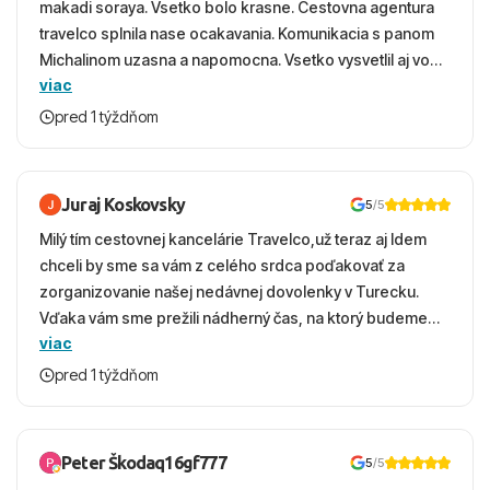
makadi soraya. Vsetko bolo krasne. Cestovna agentura
travelco splnila nase ocakavania. Komunikacia s panom
Michalinom uzasna a napomocna. Vsetko vysvetlil aj vo
viac
vecernych hodinach zaco sa ospravedlnujem. Hotel
krasny, cisty. Sluzby top. Strava, prostredie, more,
pred 1 týždňom
snorchlovanie. Dakujeme velmi pekne S pozdravom
Juraj Koskovsky
5
/5
Milý tím cestovnej kancelárie Travelco,už teraz aj Idem
chceli by sme sa vám z celého srdca poďakovať za
zorganizovanie našej nedávnej dovolenky v Turecku.
Vďaka vám sme prežili nádherný čas, na ktorý budeme
viac
ešte dlho s úsmevom spomínať. ​Všetko prebehlo
absolútne hladko – od prvotného výberu zájazdu, cez
pred 1 týždňom
ochotnú komunikáciu, až po samotný transfer a pobyt. ​
Ubytovaní sme boli v hoteli TUI Magic Life Jacaranda a
bola to trefa do čierneho! ​Čo nás dostalo najviac: ​Skvelé
Peter Škodaq16gf777
5
/5
služby a personál: Vždy usmievaví, ochotní a starostliví