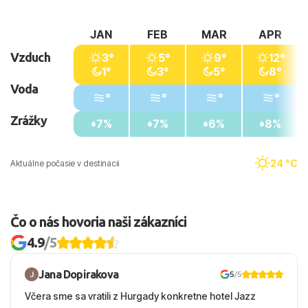
JAN
FEB
MAR
APR
Vzduch
3°
5°
9°
12°
1°
3°
5°
8°
Voda
°
°
°
°
Zrážky
7%
7%
6%
8%
24 °C
Aktuálne počasie v destinacii
Čo o nás hovoria naši zákazníci
4.9
/5
Jana Dopirakova
5
/5
Včera sme sa vratili z Hurgady konkretne hotel Jazz