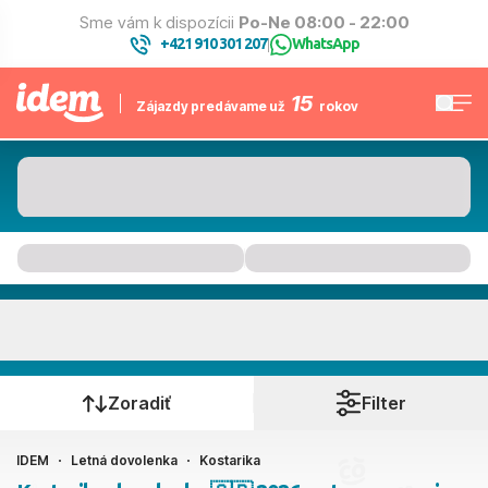
Sme vám k dispozícii
Po-Ne 08:00 - 22:00
+421 910 301 207
WhatsApp
|
15
Zájazdy predávame už
rokov
Kostarika
Kedy cestujete?
Zoradiť
Filter
IDEM
Letná dovolenka
Kostarika
Ako cestujete?