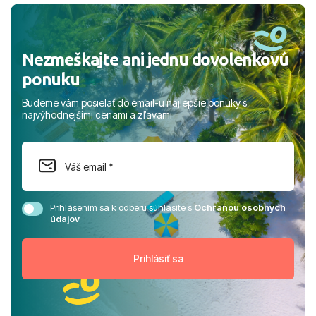
rodinou.
Nezmeškajte ani jednu dovolenkovú
ponuku
Budeme vám posielať do email-u najlepšie ponuky s
najvýhodnejšími cenami a zľavami
Prihlásením sa k odberu súhlasíte s
Ochranou osobných
údajov