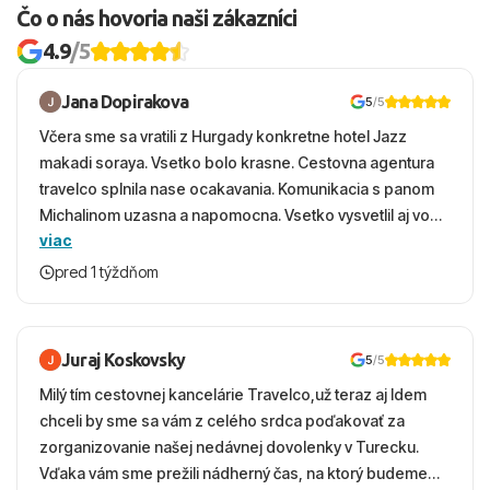
Čo o nás hovoria naši zákazníci
4.9
/5
Jana Dopirakova
5
/5
Včera sme sa vratili z Hurgady konkretne hotel Jazz
makadi soraya. Vsetko bolo krasne. Cestovna agentura
travelco splnila nase ocakavania. Komunikacia s panom
Michalinom uzasna a napomocna. Vsetko vysvetlil aj vo
viac
vecernych hodinach zaco sa ospravedlnujem. Hotel
krasny, cisty. Sluzby top. Strava, prostredie, more,
pred 1 týždňom
snorchlovanie. Dakujeme velmi pekne S pozdravom
Juraj Koskovsky
5
/5
Milý tím cestovnej kancelárie Travelco,už teraz aj Idem
chceli by sme sa vám z celého srdca poďakovať za
zorganizovanie našej nedávnej dovolenky v Turecku.
Vďaka vám sme prežili nádherný čas, na ktorý budeme