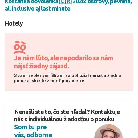
Kostarika dovolenka 🇨🇷 2026: ostrovy, pevnina,
all inclusive aj last minute
2 dospelí, 0 deti
Hotely
Skyť
Je nám ľúto, ale nepodarilo sa nám
nájsť žiadny zájazd.
S vami zvolenými filtrami sa bohužiaľ nenašla žiadna
ponuka, skúste zmeniť parametre.
Nenašli ste to, čo ste hľadali? Kontaktuje
nás s individuálnou žiadosťou o ponuku
Som tu pre
vás, odborne