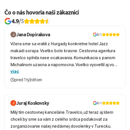
Čo o nás hovoria naši zákazníci
4.9
/5
Jana Dopirakova
5
/5
Včera sme sa vratili z Hurgady konkretne hotel Jazz
makadi soraya. Vsetko bolo krasne. Cestovna agentura
travelco splnila nase ocakavania. Komunikacia s panom
Michalinom uzasna a napomocna. Vsetko vysvetlil aj vo
viac
vecernych hodinach zaco sa ospravedlnujem. Hotel
krasny, cisty. Sluzby top. Strava, prostredie, more,
pred 1 týždňom
snorchlovanie. Dakujeme velmi pekne S pozdravom
Juraj Koskovsky
5
/5
Milý tím cestovnej kancelárie Travelco,už teraz aj Idem
chceli by sme sa vám z celého srdca poďakovať za
zorganizovanie našej nedávnej dovolenky v Turecku.