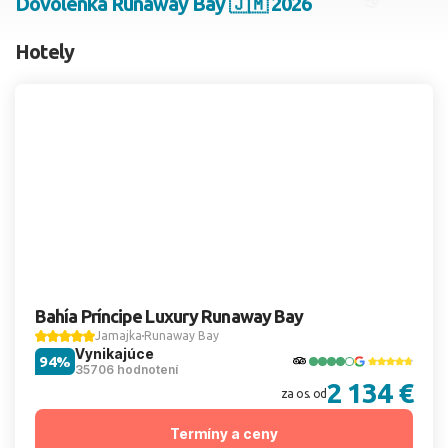
Dovolenka Runaway Bay 🇯🇲 2026
2 dospelí, 0 deti
Hotely
Skyť
Bahía Príncipe Luxury Runaway Bay
Jamajka
Runaway Bay
Vynikajúce
94%
35706 hodnotení
2 134 €
za os. od
Termíny a ceny