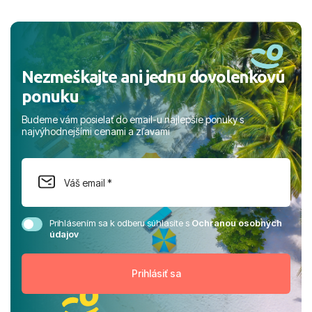
a prianím mnohých ďalších spokojných klientov, Juraj s
rodinou.
Nezmeškajte ani jednu dovolenkovú
ponuku
Budeme vám posielať do email-u najlepšie ponuky s
najvýhodnejšími cenami a zľavami
Prihlásením sa k odberu súhlasíte s
Ochranou osobných
údajov