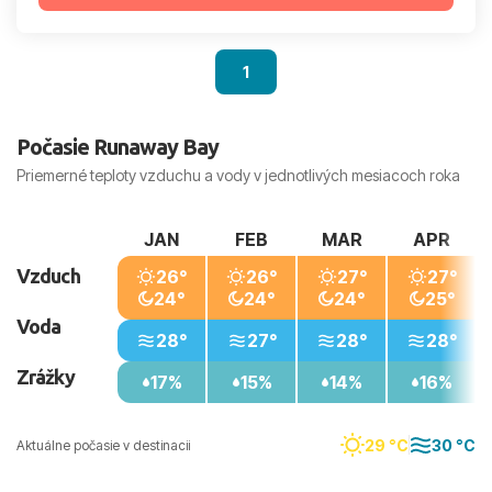
1
Počasie Runaway Bay
Priemerné teploty vzduchu a vody v jednotlivých mesiacoch roka
JAN
FEB
MAR
APR
Vzduch
26°
26°
27°
27°
24°
24°
24°
25°
Voda
28°
27°
28°
28°
Zrážky
17%
15%
14%
16%
29 °C
30 °C
Aktuálne počasie v destinacii