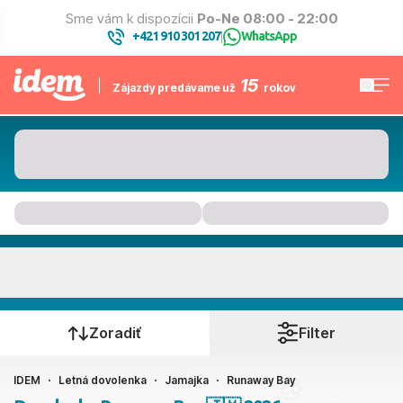
Sme vám k dispozícii
Po-Ne 08:00 - 22:00
+421 910 301 207
WhatsApp
|
15
Zájazdy predávame už
rokov
Runaway Bay
Kedy cestujete?
Zoradiť
Filter
IDEM
Letná dovolenka
Jamajka
Runaway Bay
Ako cestujete?