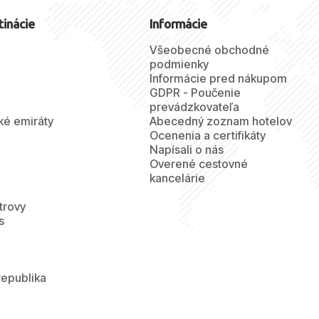
tinácie
Informácie
Všeobecné obchodné
podmienky
Informácie pred nákupom
GDPR - Poučenie
prevádzkovateľa
ké emiráty
Abecedný zoznam hotelov
Ocenenia a certifikáty
Napísali o nás
Overené cestovné
kancelárie
trovy
s
republika