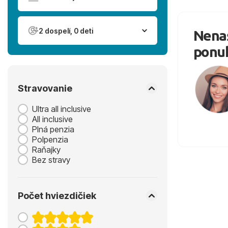
2 dospelí, 0 deti
Nenaš
ponu
Stravovanie
Ultra all inclusive
All inclusive
Plná penzia
Polpenzia
Raňajky
Bez stravy
Počet hviezdičiek