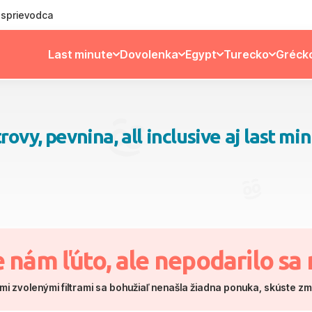
ý sprievodca
Last minute
Dovolenka
Egypt
Turecko
Gréck
vy, pevnina, all inclusive aj last mi
e nám ľúto, ale nepodarilo sa 
mi zvolenými filtrami sa bohužiaľ nenašla žiadna ponuka, skúste z