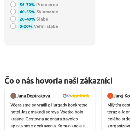
55-70%
Priemerné
40-55%
Sklamanie
20-40%
Slabé
0-20%
Veľmi slabé
Čo o nás hovoria naši zákazníci
Jana Dopirakova
Juraj K
5
/5
Včera sme sa vratili z Hurgady konkretne
Milý tím ces
hotel Jazz makadi soraya. Vsetko bolo
teraz aj Id
krasne. Cestovna agentura travelco
celého srd
splnila nase ocakavania. Komunikacia s
zorganizova