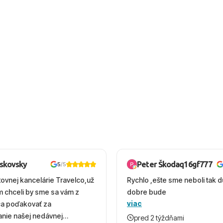
oskovsky
Peter Škodaq16gf777
5
/5
tovnej kancelárie Travelco,už
Rychlo ,ešte sme neboli tak d
em chceli by sme sa vám z
dobre bude
viac
ca poďakovať za
nie našej nedávnej
pred 2 týždňami