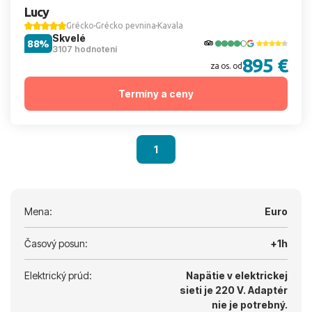
Lucy
Grécko
Grécko pevnina
Kavala
Skvelé
88%
3107 hodnotení
895 €
za os. od
Termíny a ceny
1
Mena:
Euro
Časový posun:
+1h
Elektrický prúd:
Napätie v elektrickej
sieti je 220 V.
Adaptér
nie je potrebný.