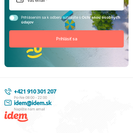
Prihlásením sa k odberu súhlasíte s
Ochranou osobných
údajov
+421 910 301 207
Po-Ne 08:00 - 22:00
idem@idem.sk
Napíšte nám email