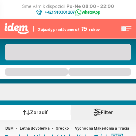
Sme vám k dispozícii
Po-Ne 08:00 - 22:00
+421 910 301 207
WhatsApp
|
15
Zájazdy predávame už
rokov
Východná Makedónia a Trácia
Kedy cestujete?
Zoradiť
Filter
IDEM
Letná dovolenka
Grécko
Východná Makedónia a Trácia
Ako cestujete?