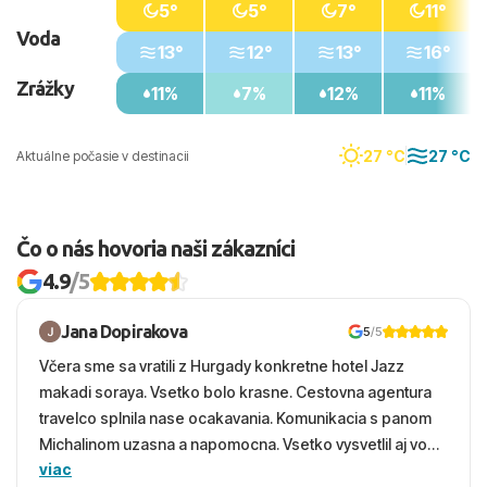
5°
5°
7°
11°
Voda
13°
12°
13°
16°
Zrážky
11%
7%
12%
11%
27 °C
27 °C
Aktuálne počasie v destinacii
Čo o nás hovoria naši zákazníci
4.9
/5
Jana Dopirakova
5
/5
Včera sme sa vratili z Hurgady konkretne hotel Jazz
makadi soraya. Vsetko bolo krasne. Cestovna agentura
travelco splnila nase ocakavania. Komunikacia s panom
Michalinom uzasna a napomocna. Vsetko vysvetlil aj vo
viac
vecernych hodinach zaco sa ospravedlnujem. Hotel