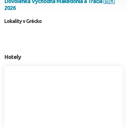
Dovolenka Východná Makedónia a Trácia 🇬🇷
2026
2 dospelí, 0 deti
Lokality v Grécko
Skyť
Hotely