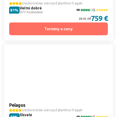
Grécko
Grécke ostrovy
Zakynthos
Tragaki
Veľmi dobré
81%
377 hodnotení
759 €
za os. od
Termíny a ceny
Pelagos
Grécko
Grécke ostrovy
Zakynthos
Tragaki
Skvelé
88%