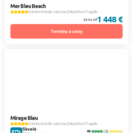
Mer Bleu Beach
Grécko
Grécke ostrovy
Zakynthos
Tragaki
1 448 €
za os. od
Termíny a ceny
Mirage Bleu
Grécko
Grécke ostrovy
Zakynthos
Tragaki
Skvelé
87%