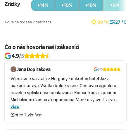
Zrážky
14%
10%
10%
6%
30 °C
27 °C
Aktuálne počasie v destinacii
Čo o nás hovoria naši zákazníci
4.9
/5
Jana Dopirakova
5
/5
Včera sme sa vratili z Hurgady konkretne hotel Jazz
makadi soraya. Vsetko bolo krasne. Cestovna agentura
travelco splnila nase ocakavania. Komunikacia s panom
Michalinom uzasna a napomocna. Vsetko vysvetlil aj vo
viac
vecernych hodinach zaco sa ospravedlnujem. Hotel
krasny, cisty. Sluzby top. Strava, prostredie, more,
pred 1 týždňom
snorchlovanie. Dakujeme velmi pekne S pozdravom