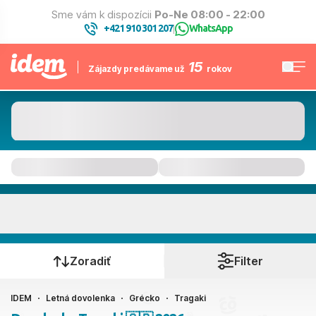
Sme vám k dispozícii
Po-Ne 08:00 - 22:00
+421 910 301 207
WhatsApp
|
15
Zájazdy predávame už
rokov
Tragaki
Kedy cestujete?
Zoradiť
Filter
IDEM
Letná dovolenka
Grécko
Tragaki
Ako cestujete?