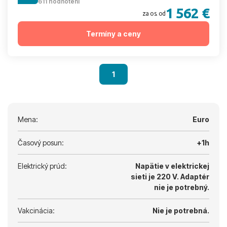
611 hodnotení
1 562 €
za os. od
Termíny a ceny
1
Mena:
Euro
Časový posun:
+1h
Elektrický prúd:
Napätie v elektrickej
sieti je 220 V.
Adaptér
nie je potrebný.
Vakcinácia:
Nie je potrebná.