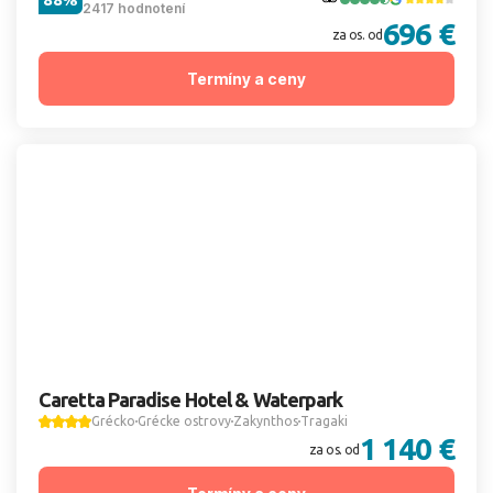
2417 hodnotení
696 €
za os. od
Termíny a ceny
Caretta Paradise Hotel & Waterpark
Grécko
Grécke ostrovy
Zakynthos
Tragaki
1 140 €
za os. od