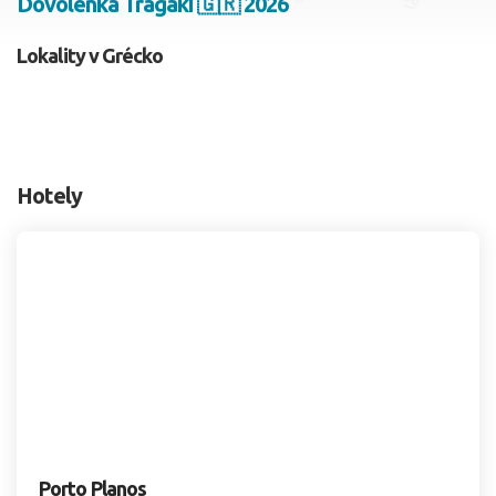
Dovolenka Tragaki 🇬🇷 2026
2 dospelí, 0 deti
Lokality v Grécko
Skyť
Hotely
Porto Planos