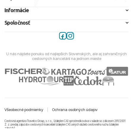
Informácie
Spoločnosť
U nás nájdete ponuku od najlepších Slovenských, ale aj zahraničných
cestovných kancelárií na jednom mieste
Všeobecné podmienky
|
Ochrana osobných údajov
Cestovná agentúra Travelco Group, s. r. o., (ďalej len CA) sprostredkováva v súlade so zákonom 281/2001
Z. z. predaj zájazdov cestovných kancelárii (ďalej len CK) a iných služieb cestovného ruchu (ďalej len
zájazdy).