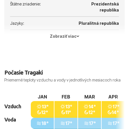
Štátne zriadenie:
Prezidentská
republika
Jazyky:
Pluralitná republika
Zobraziť viac
Hlavné mesto:
Atény
Počasie Tragaki
Priemerné teploty vzduchu a vody v jednotlivých mesiacoch roka
JAN
FEB
MAR
APR
Vzduch
13°
13°
14°
17°
12°
11°
12°
14°
Voda
18°
17°
17°
17°