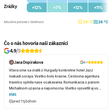
Zrážky
12%
7%
12%
11%
29 °C
26 °C
Aktuálne počasie v destinacii
Čo o nás hovoria naši zákazníci
4.9
/5
Jana Dopirakova
5
/5
Včera sme sa vratili z Hurgady konkretne hotel Jazz
makadi soraya. Vsetko bolo krasne. Cestovna agentura
travelco splnila nase ocakavania. Komunikacia s panom
Michalinom uzasna a napomocna. Vsetko vysvetlil aj vo
viac
vecernych hodinach zaco sa ospravedlnujem. Hotel
krasny, cisty. Sluzby top. Strava, prostredie, more,
pred 1 týždňom
snorchlovanie. Dakujeme velmi pekne S pozdravom