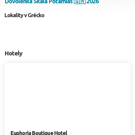
Dovolenka Skala Potamias 🇬🇷 2026
2 dospelí, 0 deti
Lokality v Grécko
Skyť
Hotely
Euphoria Boutique Hotel