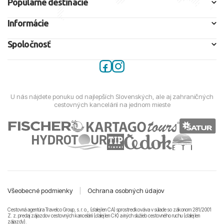
Populárne destinácie
Informácie
Spoločnosť
U nás nájdete ponuku od najlepších Slovenských, ale aj zahraničných
cestovných kancelárií na jednom mieste
Všeobecné podmienky
|
Ochrana osobných údajov
Cestovná agentúra Travelco Group, s. r. o., (ďalej len CA) sprostredkováva v súlade so zákonom 281/2001
Z. z. predaj zájazdov cestovných kancelárii (ďalej len CK) a iných služieb cestovného ruchu (ďalej len
zájazdy).