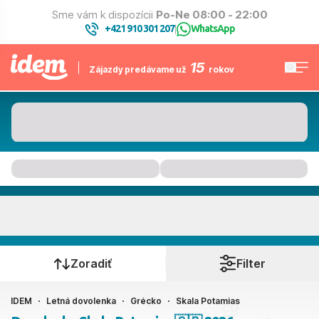
Sme vám k dispozícii
Po-Ne 08:00 - 22:00
+421 910 301 207
WhatsApp
|
15
Zájazdy predávame už
rokov
Skala Potamias
Kedy cestujete?
Zoradiť
Filter
IDEM
Letná dovolenka
Grécko
Skala Potamias
Ako cestujete?