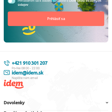
Prihlásením sa k odberu súhlasíte s
Ochranou osobných
údajov
+421 910 301 207
Po-Ne 08:00 - 22:00
idem@idem.sk
Napíšte nám email
Dovolenky