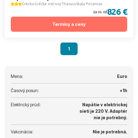
Grécko
Grécke ostrovy
Thassos
Skala Potamias
826 €
za os. od
Termíny a ceny
1
Mena:
Euro
Časový posun:
+1h
Elektrický prúd:
Napätie v elektrickej
sieti je 220 V.
Adaptér
nie je potrebný.
Vakcinácia:
Nie je potrebná.