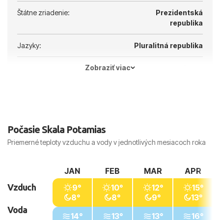
Štátne zriadenie:
Prezidentská
republika
Jazyky:
Pluralitná republika
Zobraziť viac
Hlavné mesto:
Atény
Počasie Skala Potamias
Priemerné teploty vzduchu a vody v jednotlivých mesiacoch roka
JAN
FEB
MAR
APR
Vzduch
9°
10°
12°
15°
8°
8°
9°
13°
Voda
14°
13°
13°
16°