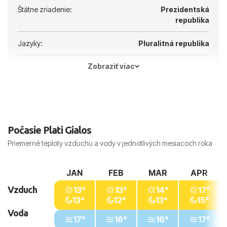
Štátne zriadenie:
Prezidentská
republika
Jazyky:
Pluralitná republika
Zobraziť viac
Hlavné mesto:
Atény
Počasie Plati Gialos
Priemerné teploty vzduchu a vody v jednotlivých mesiacoch roka
JAN
FEB
MAR
APR
Vzduch
13°
13°
14°
17°
13°
12°
13°
15°
Voda
17°
16°
16°
17°