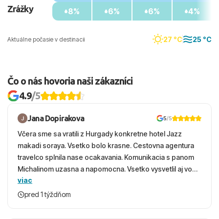
Zrážky
8%
6%
6%
4%
27 °C
25 °C
Aktuálne počasie v destinacii
Čo o nás hovoria naši zákazníci
4.9
/5
Jana Dopirakova
5
/5
Včera sme sa vratili z Hurgady konkretne hotel Jazz
makadi soraya. Vsetko bolo krasne. Cestovna agentura
travelco splnila nase ocakavania. Komunikacia s panom
Michalinom uzasna a napomocna. Vsetko vysvetlil aj vo
viac
vecernych hodinach zaco sa ospravedlnujem. Hotel
krasny, cisty. Sluzby top. Strava, prostredie, more,
pred 1 týždňom
snorchlovanie. Dakujeme velmi pekne S pozdravom