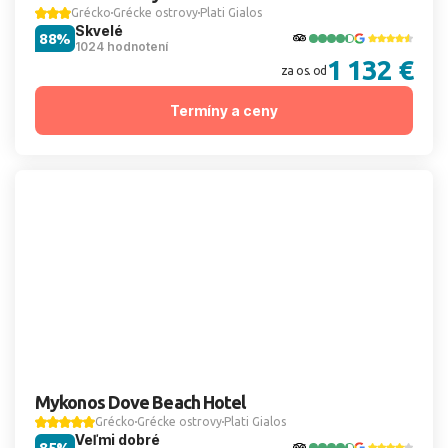
Grécko
Grécke ostrovy
Plati Gialos
Skvelé
88%
1024 hodnotení
1 132 €
za os. od
Termíny a ceny
Mykonos Dove Beach Hotel
Grécko
Grécke ostrovy
Plati Gialos
Veľmi dobré
85%