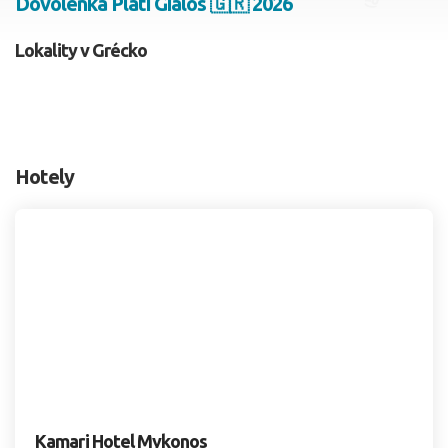
Dovolenka Plati Gialos 🇬🇷 2026
2 dospelí, 0 deti
Lokality v Grécko
Skyť
Hotely
Kamari Hotel Mykonos