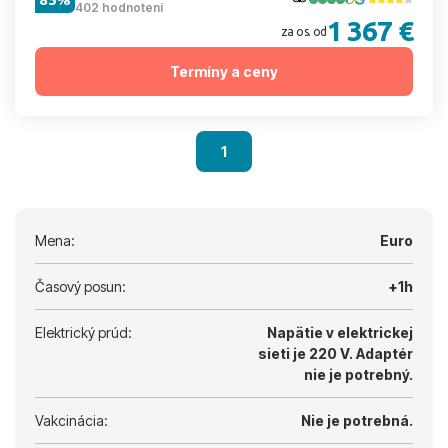
402 hodnotení
1 367 €
za os. od
Termíny a ceny
1
Mena:
Euro
Časový posun:
+1h
Elektrický prúd:
Napätie v elektrickej
sieti je 220 V.
Adaptér
nie je potrebný.
Vakcinácia:
Nie je potrebná.