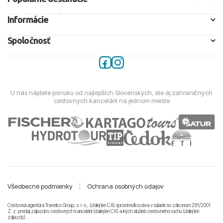
Informácie
Spoločnosť
U nás nájdete ponuku od najlepších Slovenských, ale aj zahraničných
cestovných kancelárií na jednom mieste
Všeobecné podmienky
|
Ochrana osobných údajov
Cestovná agentúra Travelco Group, s. r. o., (ďalej len CA) sprostredkováva v súlade so zákonom 281/2001
Z. z. predaj zájazdov cestovných kancelárii (ďalej len CK) a iných služieb cestovného ruchu (ďalej len
zájazdy).