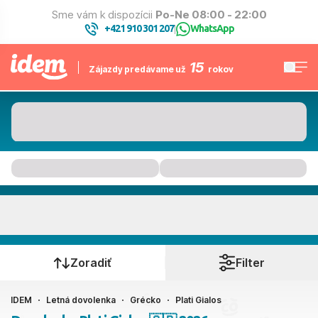
Sme vám k dispozícii
Po-Ne 08:00 - 22:00
+421 910 301 207
WhatsApp
|
15
Zájazdy predávame už
rokov
Plati Gialos
Kedy cestujete?
Zoradiť
Filter
IDEM
Letná dovolenka
Grécko
Plati Gialos
Ako cestujete?