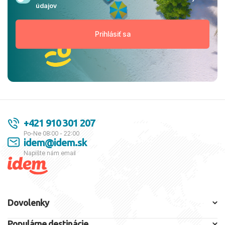
údajov
+421 910 301 207
Po-Ne 08:00 - 22:00
idem@idem.sk
Napíšte nám email
Dovolenky
Populárne destinácie