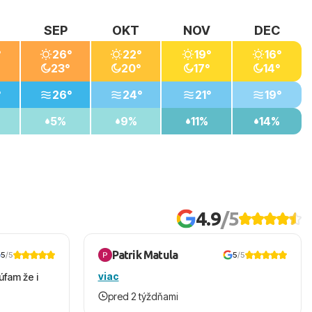
SEP
OKT
NOV
DEC
°
26°
22°
19°
16°
23°
20°
17°
14°
°
26°
24°
21°
19°
5%
9%
11%
14%
4.9
/5
Patrik Matula
5
/5
5
/5
viac
úfam že i
pred 2 týždňami