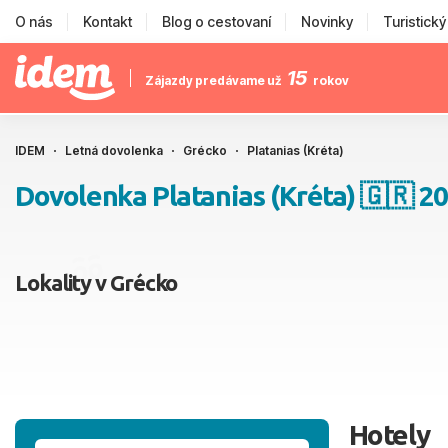
O nás
Kontakt
Blog o cestovaní
Novinky
Turistick
15
Zájazdy predávame už
rokov
IDEM
Letná dovolenka
Grécko
Platanias (Kréta)
Dovolenka Platanias (Kréta) 🇬🇷 2
Lokality v Grécko
Hotely