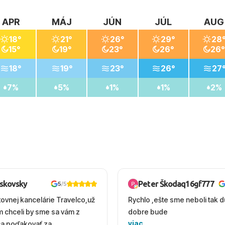
APR
MÁJ
JÚN
JÚL
AUG
18°
21°
26°
29°
28
15°
19°
23°
26°
26°
18°
19°
23°
26°
27
7%
5%
1%
1%
2%
oskovsky
Peter Škodaq16gf777
5
/5
tovnej kancelárie Travelco,už
Rychlo ,ešte sme neboli tak d
em chceli by sme sa vám z
dobre bude
viac
ca poďakovať za