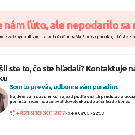
e nám ľúto, ale nepodarilo sa 
mi zvolenými filtrami sa bohužiaľ nenašla žiadna ponuka, skúste z
li ste to, čo ste hľadali? Kontaktuje 
ku
Som tu pre vás, odborne vám poradím.
Nájdem vám dovolenku, zájazd podľa vašich predstáv a poži
pomôžem vám naplánovať dovolenku od začiatku do konca.
+421 910 301 207
Po-Ne 08:00 - 22:00