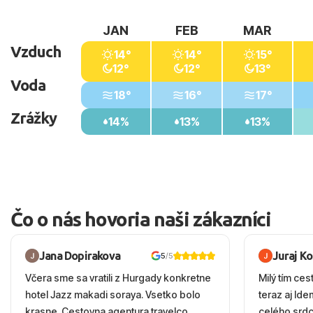
JAN
FEB
MAR
Vzduch
14°
14°
15°
12°
12°
13°
Voda
18°
16°
17°
Zrážky
14%
13%
13%
Čo o nás hovoria naši zákazníci
Jana Dopirakova
Juraj K
5
/5
Včera sme sa vratili z Hurgady konkretne
Milý tím ces
hotel Jazz makadi soraya. Vsetko bolo
teraz aj Id
krasne. Cestovna agentura travelco
celého srd