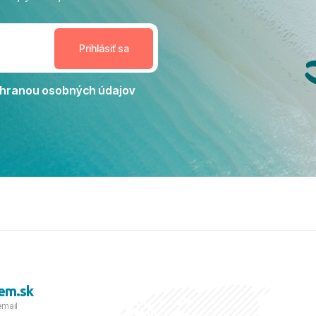
enudil, no zároveň bol
estoru na dokonalý relax. ​
nceláriu Travelco aj hotel TUI
Jacaranda môžeme s čistým
dporučiť každému, kto hľadá
ú dovolenku na vysokej
hranou osobných údajov
tko bolo zabezpečené na
viezdičkou. ​Už teraz sa
 s nami vyrazíte nabudúce!
 skvelé spomienky. ​S
a prianím mnohých ďalších
lientov, Juraj s rodinou.
em.sk
email