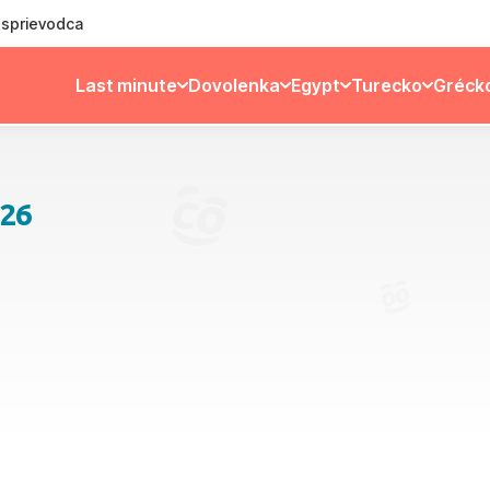
ý sprievodca
Last minute
Dovolenka
Egypt
Turecko
Gréck
026