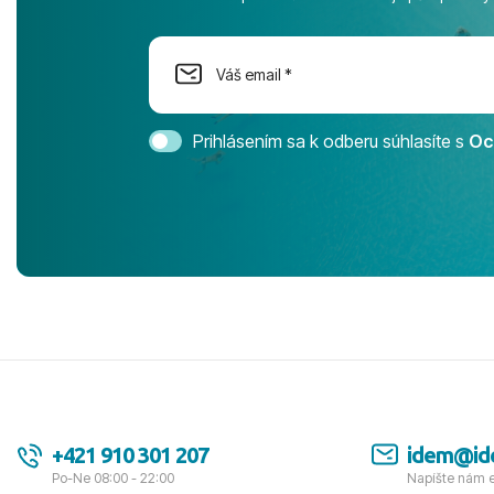
na moment n
dostatok pri
Cestovnú ka
Magic Life 
svedomím o
bezstarostn
Prihlásením sa k odberu súhlasíte s
Oc
úrovni. Vše
jednotku s h
tešíme, kam
Ďakujeme za
pozdravom 
spokojných k
+421 910 301 207
idem@id
Po-Ne 08:00 - 22:00
Napíšte nám 