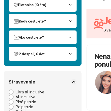
Platanias (Kréta)
J
Kedy cestujete?
S va
Ako cestujete?
2 dospelí, 0 deti
Nenaš
ponu
Stravovanie
Ultra all inclusive
All inclusive
Plná penzia
Polpenzia