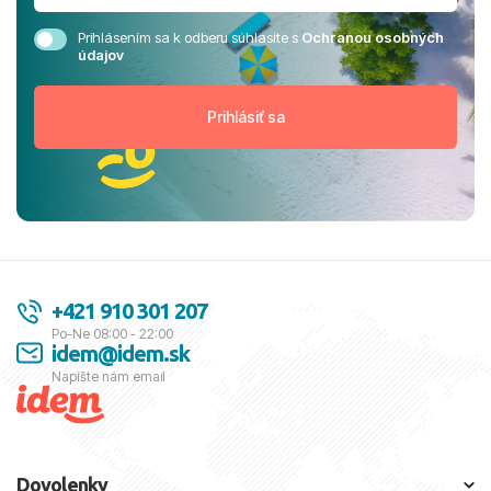
Prihlásením sa k odberu súhlasíte s
Ochranou osobných
údajov
+421 910 301 207
Po-Ne 08:00 - 22:00
idem@idem.sk
Napíšte nám email
Dovolenky