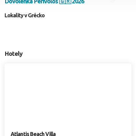
Dovolenka Perivolos 🇬🇷 2026
2 dospelí, 0 deti
Lokality v Grécko
Skyť
Hotely
Atlantis Beach Villa