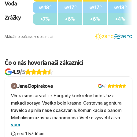
Voda
18°
17°
17°
18°
Zrážky
7%
6%
6%
4%
28 °C
26 °C
Aktuálne počasie v destinacii
Čo o nás hovoria naši zákazníci
4.9
/5
Jana Dopirakova
5
/5
Včera sme sa vratili z Hurgady konkretne hotel Jazz
makadi soraya. Vsetko bolo krasne. Cestovna agentura
travelco splnila nase ocakavania. Komunikacia s panom
Michalinom uzasna a napomocna. Vsetko vysvetlil aj vo
viac
vecernych hodinach zaco sa ospravedlnujem. Hotel
krasny, cisty. Sluzby top. Strava, prostredie, more,
pred 1 týždňom