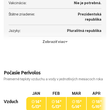
Vakcinácia:
Nie je potrebná.
Štátne zriadenie:
Prezidentská
republika
Jazyky:
Pluralitná republika
Zobraziť viac
Hlavné mesto:
Atény
Počasie Perivolos
Priemerné teploty vzduchu a vody v jednotlivých mesiacoch roka
JAN
FEB
MAR
APR
Vzduch
14°
14°
15°
18°
13°
13°
14°
16°