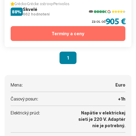
Grécko
Grécke ostrovy
Perivolos
Skvelé
88%
662 hodnotení
905 €
za os. od
Termíny a ceny
1
Mena:
Euro
Časový posun:
+1h
Elektrický prúd:
Napätie v elektrickej
sieti je 220 V.
Adaptér
nie je potrebný.