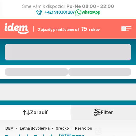
Sme vám k dispozícii
Po-Ne 08:00 - 22:00
+421 910 301 207
WhatsApp
|
15
Zájazdy predávame už
rokov
Perivolos
Kedy cestujete?
Zoradiť
Filter
IDEM
Letná dovolenka
Grécko
Perivolos
Ako cestujete?