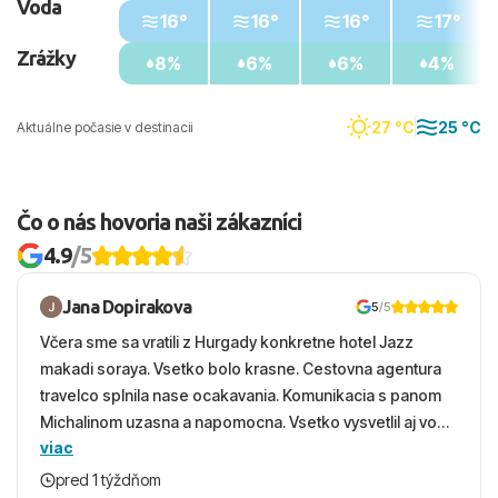
Voda
16°
16°
16°
17°
Zrážky
8%
6%
6%
4%
27 °C
25 °C
Aktuálne počasie v destinacii
Čo o nás hovoria naši zákazníci
4.9
/5
Jana Dopirakova
5
/5
Včera sme sa vratili z Hurgady konkretne hotel Jazz
makadi soraya. Vsetko bolo krasne. Cestovna agentura
travelco splnila nase ocakavania. Komunikacia s panom
Michalinom uzasna a napomocna. Vsetko vysvetlil aj vo
viac
vecernych hodinach zaco sa ospravedlnujem. Hotel
krasny, cisty. Sluzby top. Strava, prostredie, more,
pred 1 týždňom