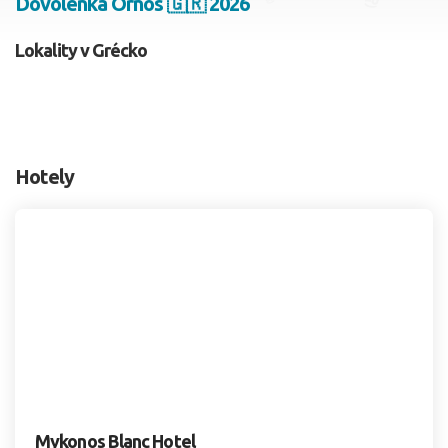
Dovolenka Ornos 🇬🇷 2026
2 dospelí, 0 deti
Lokality v Grécko
Skyť
Hotely
Mykonos Blanc Hotel