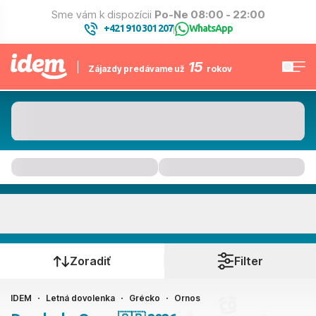
Sme vám k dispozícii
Po-Ne 08:00 - 22:00
+421 910 301 207
WhatsApp
|
15
Zájazdy predávame už
rokov
Ornos
Kedy cestujete?
Zoradiť
Filter
IDEM
Letná dovolenka
Grécko
Ornos
Ako cestujete?