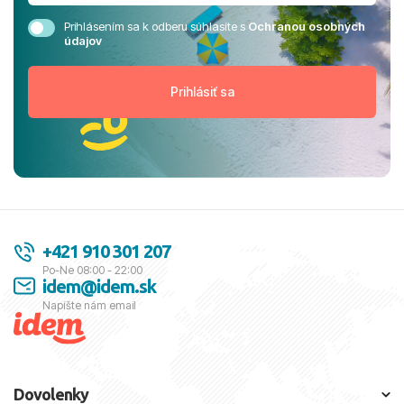
Prihlásením sa k odberu súhlasíte s
Ochranou osobných
údajov
+421 910 301 207
Po-Ne 08:00 - 22:00
idem@idem.sk
Napíšte nám email
Dovolenky