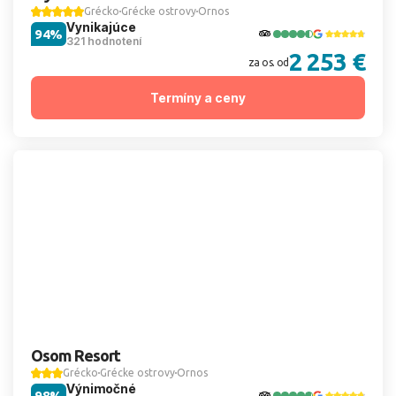
Grécko
Grécke ostrovy
Ornos
Vynikajúce
94%
321 hodnotení
2 253 €
za os. od
Termíny a ceny
Osom Resort
Grécko
Grécke ostrovy
Ornos
Výnimočné
98%