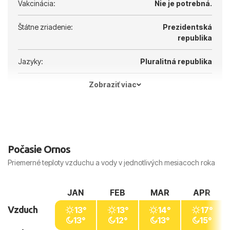
Vakcinácia:
Nie je potrebná.
Štátne zriadenie:
Prezidentská
republika
Jazyky:
Pluralitná republika
Zobraziť viac
Hlavné mesto:
Atény
Počasie Ornos
Priemerné teploty vzduchu a vody v jednotlivých mesiacoch roka
JAN
FEB
MAR
APR
Vzduch
13°
13°
14°
17°
13°
12°
13°
15°