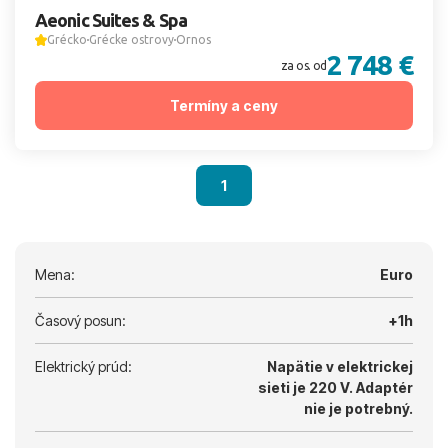
Aeonic Suites & Spa
Grécko
Grécke ostrovy
Ornos
2 748 €
za os. od
Termíny a ceny
1
Mena:
Euro
Časový posun:
+1h
Elektrický prúd:
Napätie v elektrickej
sieti je 220 V.
Adaptér
nie je potrebný.