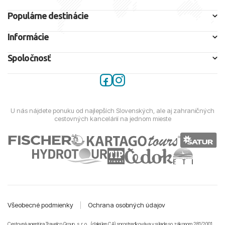
Populárne destinácie
Informácie
Spoločnosť
U nás nájdete ponuku od najlepších Slovenských, ale aj zahraničných
cestovných kancelárií na jednom mieste
Všeobecné podmienky
|
Ochrana osobných údajov
Cestovná agentúra Travelco Group, s. r. o., (ďalej len CA) sprostredkováva v súlade so zákonom 281/2001