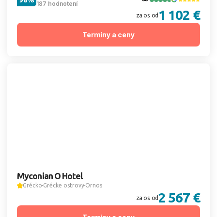
187 hodnotení
1 102 €
za os. od
Termíny a ceny
Myconian O Hotel
Grécko
Grécke ostrovy
Ornos
2 567 €
za os. od