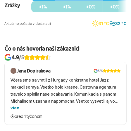
Zrážky
1%
1%
0%
0%
31 °C
32 °C
Aktuálne počasie v destinacii
Čo o nás hovoria naši zákazníci
4.9
/5
Jana Dopirakova
5
/5
Včera sme sa vratili z Hurgady konkretne hotel Jazz
makadi soraya. Vsetko bolo krasne. Cestovna agentura
travelco splnila nase ocakavania. Komunikacia s panom
Michalinom uzasna a napomocna. Vsetko vysvetlil aj vo
viac
vecernych hodinach zaco sa ospravedlnujem. Hotel
krasny, cisty. Sluzby top. Strava, prostredie, more,
pred 1 týždňom
snorchlovanie. Dakujeme velmi pekne S pozdravom