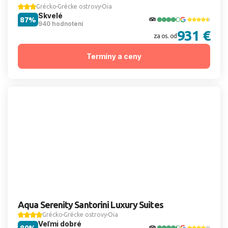
Grécko
Grécke ostrovy
Oia
Skvelé
87%
940 hodnotení
931 €
za os. od
Termíny a ceny
Aqua Serenity Santorini Luxury Suites
Grécko
Grécke ostrovy
Oia
Veľmi dobré
80%