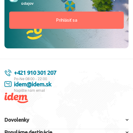
údajov
+421 910 301 207
Po-Ne 08:00 - 22:00
idem@idem.sk
Napíšte nám email
Dovolenky
Populárne destinácie