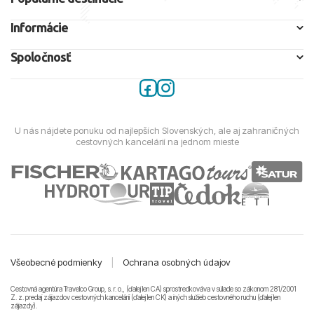
Informácie
Spoločnosť
U nás nájdete ponuku od najlepších Slovenských, ale aj zahraničných
cestovných kancelárií na jednom mieste
Všeobecné podmienky
|
Ochrana osobných údajov
Cestovná agentúra Travelco Group, s. r. o., (ďalej len CA) sprostredkováva v súlade so zákonom 281/2001
Z. z. predaj zájazdov cestovných kancelárii (ďalej len CK) a iných služieb cestovného ruchu (ďalej len
zájazdy).