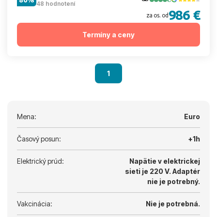
48 hodnotení
986 €
za os. od
Termíny a ceny
1
Mena:
Euro
Časový posun:
+1h
Elektrický prúd:
Napätie v elektrickej
sieti je 220 V.
Adaptér
nie je potrebný.
Vakcinácia:
Nie je potrebná.