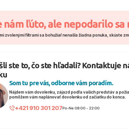
e nám ľúto, ale nepodarilo sa 
mi zvolenými filtrami sa bohužiaľ nenašla žiadna ponuka, skúste z
li ste to, čo ste hľadali? Kontaktuje 
ku
Som tu pre vás, odborne vám poradím.
Nájdem vám dovolenku, zájazd podľa vašich predstáv a poži
pomôžem vám naplánovať dovolenku od začiatku do konca.
+421 910 301 207
Po-Ne 08:00 - 22:00