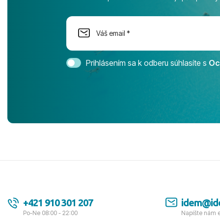
na moment n
dostatok pri
Cestovnú ka
Magic Life 
svedomím o
bezstarostn
Prihlásením sa k odberu súhlasíte s
Oc
úrovni. Vše
jednotku s h
tešíme, kam
Ďakujeme za
pozdravom 
spokojných k
+421 910 301 207
idem@id
Po-Ne 08:00 - 22:00
Napíšte nám 