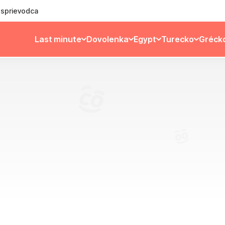
ý sprievodca
Last minute
Dovolenka
Egypt
Turecko
Gréck