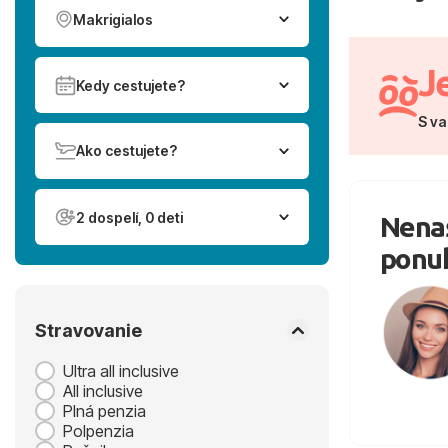
Makrigialos
J
Kedy cestujete?
S va
Ako cestujete?
2 dospelí, 0 deti
Nenaš
ponu
Stravovanie
Ultra all inclusive
All inclusive
Plná penzia
Polpenzia