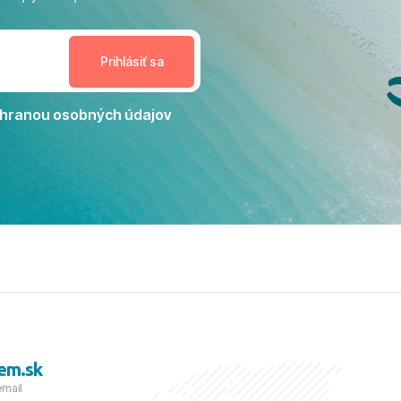
enudil, no zároveň bol
estoru na dokonalý relax. ​
nceláriu Travelco aj hotel TUI
Jacaranda môžeme s čistým
dporučiť každému, kto hľadá
ú dovolenku na vysokej
hranou osobných údajov
tko bolo zabezpečené na
viezdičkou. ​Už teraz sa
 s nami vyrazíte nabudúce!
 skvelé spomienky. ​S
a prianím mnohých ďalších
lientov, Juraj s rodinou.
em.sk
email