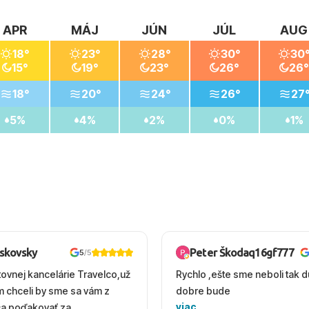
APR
MÁJ
JÚN
JÚL
AUG
18°
23°
28°
30°
30
15°
19°
23°
26°
26°
18°
20°
24°
26°
27
5%
4%
2%
0%
1%
oskovsky
Peter Škodaq16gf777
5
/5
tovnej kancelárie Travelco,už
Rychlo ,ešte sme neboli tak d
em chceli by sme sa vám z
dobre bude
viac
ca poďakovať za