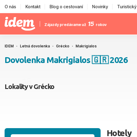
O nás
Kontakt
Blog o cestovaní
Novinky
Turistick
15
Zájazdy predávame už
rokov
IDEM
Letná dovolenka
Grécko
Makrigialos
Dovolenka Makrigialos 🇬🇷 2026
Lokality v Grécko
Hotely