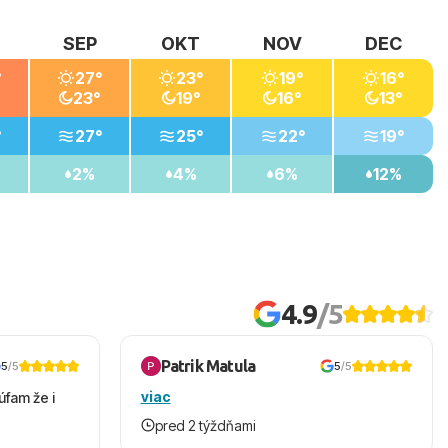
SEP
OKT
NOV
DEC
°
27°
23°
19°
16°
23°
19°
16°
13°
°
27°
25°
22°
19°
2%
4%
6%
12%
4.9
/5
Patrik Matula
5
/5
5
/5
viac
úfam že i
pred 2 týždňami