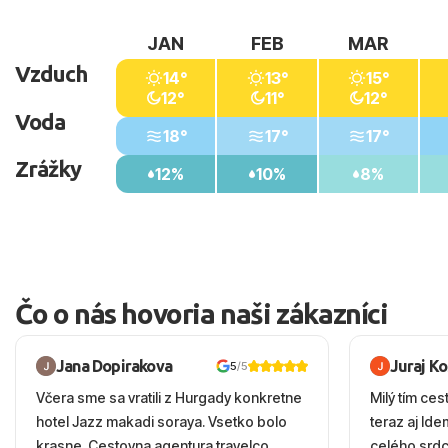
JAN
FEB
MAR
Vzduch
14°
13°
15°
12°
11°
12°
Voda
18°
17°
17°
Zrážky
12%
10%
8%
Čo o nás hovoria naši zákazníci
Jana Dopirakova
Juraj K
5
/5
Včera sme sa vratili z Hurgady konkretne
Milý tím ces
hotel Jazz makadi soraya. Vsetko bolo
teraz aj Id
krasne. Cestovna agentura travelco
celého srd