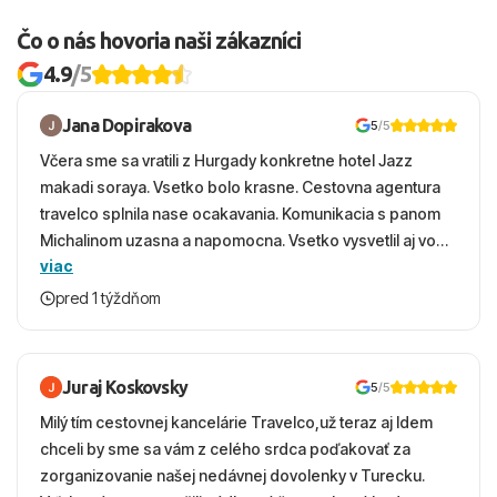
Čo o nás hovoria naši zákazníci
4.9
/5
Jana Dopirakova
5
/5
Včera sme sa vratili z Hurgady konkretne hotel Jazz
makadi soraya. Vsetko bolo krasne. Cestovna agentura
travelco splnila nase ocakavania. Komunikacia s panom
Michalinom uzasna a napomocna. Vsetko vysvetlil aj vo
viac
vecernych hodinach zaco sa ospravedlnujem. Hotel
krasny, cisty. Sluzby top. Strava, prostredie, more,
pred 1 týždňom
snorchlovanie. Dakujeme velmi pekne S pozdravom
Juraj Koskovsky
5
/5
Milý tím cestovnej kancelárie Travelco,už teraz aj Idem
chceli by sme sa vám z celého srdca poďakovať za
zorganizovanie našej nedávnej dovolenky v Turecku.