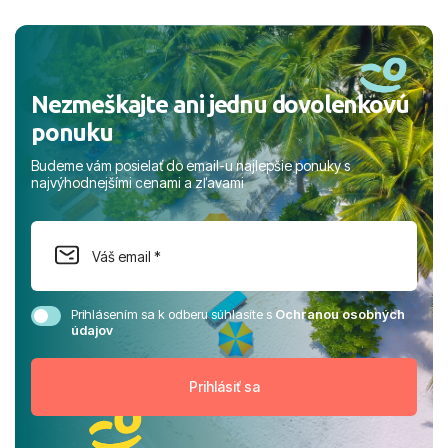
a prianím mnohých ďalších spokojných klientov, Juraj s
rodinou.
Nezmeškajte ani jednu dovolenkovú
ponuku
Budeme vám posielať do email-u najlepšie ponuky s
najvýhodnejšími cenami a zľavami
Prihlásením sa k odberu súhlasíte s
Ochranou osobných
údajov