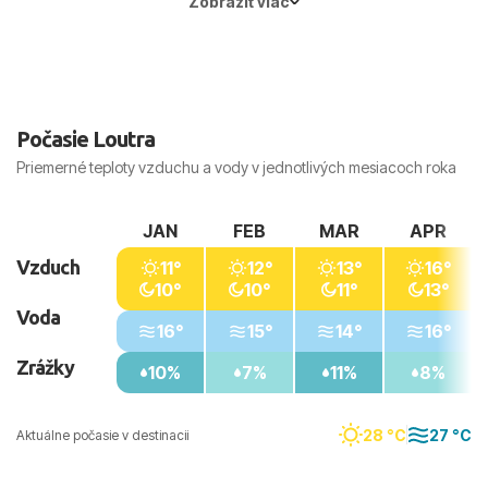
Zobraziť viac
Hlavné mesto:
Atény
Počasie Loutra
Priemerné teploty vzduchu a vody v jednotlivých mesiacoch roka
JAN
FEB
MAR
APR
Vzduch
11°
12°
13°
16°
10°
10°
11°
13°
Voda
16°
15°
14°
16°
Zrážky
10%
7%
11%
8%
28 °C
27 °C
Aktuálne počasie v destinacii