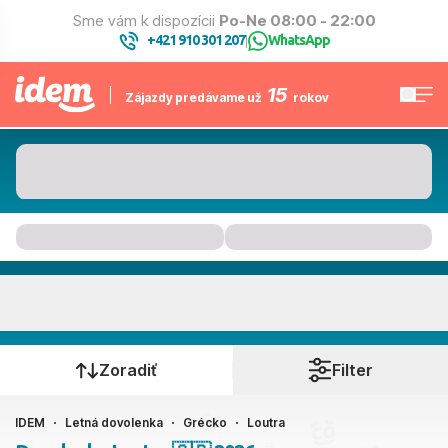
Sme vám k dispozícii
Po-Ne 08:00 - 22:00
+421 910 301 207
WhatsApp
|
15
Zájazdy predávame už
rokov
Loutra
Kedy cestujete?
Zoradiť
Filter
IDEM
Letná dovolenka
Grécko
Loutra
Ako cestujete?