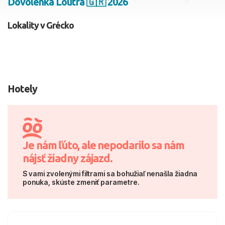
Dovolenka Loutra 🇬🇷 2026
2 dospelí, 0 deti
Lokality v Grécko
Skyť
Hotely
Je nám ľúto, ale nepodarilo sa nám
nájsť žiadny zájazd.
S vami zvolenými filtrami sa bohužiaľ nenašla žiadna
ponuka, skúste zmeniť parametre.