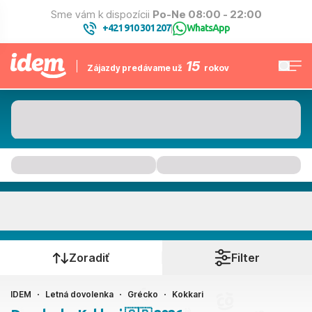
Sme vám k dispozícii
Po-Ne 08:00 - 22:00
+421 910 301 207
WhatsApp
|
15
Zájazdy predávame už
rokov
Kokkari
Kedy cestujete?
Zoradiť
Filter
IDEM
Letná dovolenka
Grécko
Kokkari
Ako cestujete?