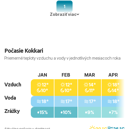
1
Zobraziť viac
Počasie Kokkari
Priemerné teploty vzduchu a vody v jednotlivých mesiacoch roka
JAN
FEB
MAR
APR
Vzduch
12°
12°
14°
18°
10°
10°
11°
14°
Voda
18°
17°
17°
18°
Zrážky
15%
10%
9%
7%
30 °C
26 °C
Aktuálne počasie v destinacii