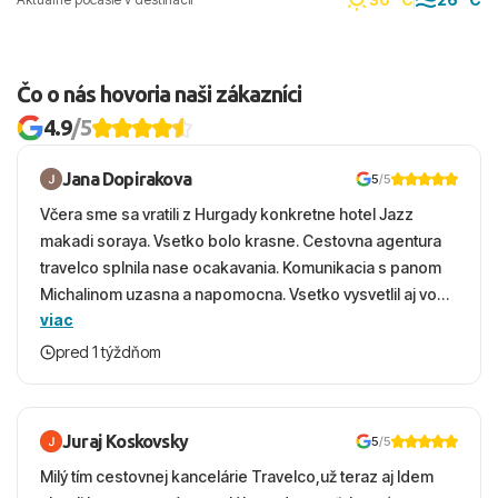
Čo o nás hovoria naši zákazníci
4.9
/5
Jana Dopirakova
5
/5
Včera sme sa vratili z Hurgady konkretne hotel Jazz
makadi soraya. Vsetko bolo krasne. Cestovna agentura
travelco splnila nase ocakavania. Komunikacia s panom
Michalinom uzasna a napomocna. Vsetko vysvetlil aj vo
viac
vecernych hodinach zaco sa ospravedlnujem. Hotel
krasny, cisty. Sluzby top. Strava, prostredie, more,
pred 1 týždňom
snorchlovanie. Dakujeme velmi pekne S pozdravom
Juraj Koskovsky
5
/5
Milý tím cestovnej kancelárie Travelco,už teraz aj Idem