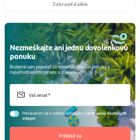
s hviezdičkou. ​Už teraz sa tešíme, kam s nami vyrazíte
Zobraziť ďalšie
nabudúce! Ďakujeme za skvelé spomienky. ​S pozdravom
a prianím mnohých ďalších spokojných klientov, Juraj s
rodinou.
Nezmeškajte ani jednu dovolenkovú
ponuku
Budeme vám posielať do email-u najlepšie ponuky s
najvýhodnejšími cenami a zľavami
Prihlásením sa k odberu súhlasíte s
Ochranou osobných
údajov