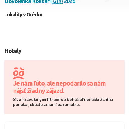
Dovolenka Kokkari 🇬🇷 2026
2 dospelí, 0 deti
Lokality v Grécko
Skyť
Hotely
Je nám ľúto, ale nepodarilo sa nám
nájsť žiadny zájazd.
S vami zvolenými filtrami sa bohužiaľ nenašla žiadna
ponuka, skúste zmeniť parametre.