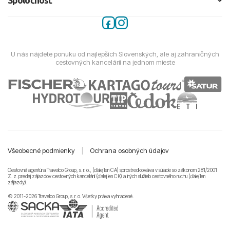
Spoločnosť
U nás nájdete ponuku od najlepších Slovenských, ale aj zahraničných
cestovných kancelárií na jednom mieste
Všeobecné podmienky
|
Ochrana osobných údajov
Cestovná agentúra Travelco Group, s. r. o., (ďalej len CA) sprostredkováva v súlade so zákonom 281/2001
Z. z. predaj zájazdov cestovných kancelárii (ďalej len CK) a iných služieb cestovného ruchu (ďalej len
zájazdy).
© 2011-2026 Travelco Group, s. r. o. Všetky práva vyhradené.