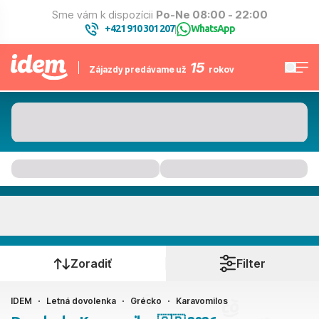
Sme vám k dispozícii
Po-Ne 08:00 - 22:00
+421 910 301 207
WhatsApp
|
15
Zájazdy predávame už
rokov
Karavomilos
Kedy cestujete?
Zoradiť
Filter
IDEM
Letná dovolenka
Grécko
Karavomilos
Ako cestujete?