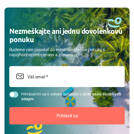
a prianím mnohých ďalších spokojných klientov, Juraj s
rodinou.
Nezmeškajte ani jednu dovolenkovú
ponuku
Budeme vám posielať do email-u najlepšie ponuky s
najvýhodnejšími cenami a zľavami
Prihlásením sa k odberu súhlasíte s
Ochranou osobných
údajov