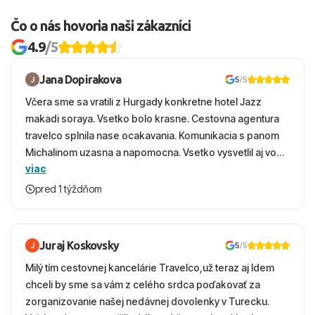
Čo o nás hovoria naši zákazníci
4.9
/5
Jana Dopirakova
5
/5
Včera sme sa vratili z Hurgady konkretne hotel Jazz
makadi soraya. Vsetko bolo krasne. Cestovna agentura
travelco splnila nase ocakavania. Komunikacia s panom
Michalinom uzasna a napomocna. Vsetko vysvetlil aj vo
viac
vecernych hodinach zaco sa ospravedlnujem. Hotel
krasny, cisty. Sluzby top. Strava, prostredie, more,
pred 1 týždňom
snorchlovanie. Dakujeme velmi pekne S pozdravom
Juraj Koskovsky
5
/5
Milý tím cestovnej kancelárie Travelco,už teraz aj Idem
chceli by sme sa vám z celého srdca poďakovať za
zorganizovanie našej nedávnej dovolenky v Turecku.