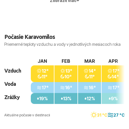
Zobraziť viac
Hlavné mesto:
Atény
Počasie Karavomilos
Priemerné teploty vzduchu a vody v jednotlivých mesiacoch roka
JAN
FEB
MAR
APR
Vzduch
12°
13°
14°
17°
11°
10°
11°
14°
Voda
17°
16°
16°
17°
Zrážky
19%
13%
12%
9%
31 °C
27 °C
Aktuálne počasie v destinacii