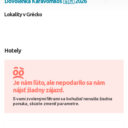
Dovolenka Karavomilos 🇬🇷 2026
2 dospelí, 0 deti
Lokality v Grécko
Skyť
Hotely
Je nám ľúto, ale nepodarilo sa nám
nájsť žiadny zájazd.
S vami zvolenými filtrami sa bohužiaľ nenašla žiadna
ponuka, skúste zmeniť parametre.