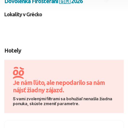
Dovolenka Firostefani 🇬🇷 2026
2 dospelí, 0 deti
Lokality v Grécko
Skyť
Hotely
Je nám ľúto, ale nepodarilo sa nám
nájsť žiadny zájazd.
S vami zvolenými filtrami sa bohužiaľ nenašla žiadna
ponuka, skúste zmeniť parametre.