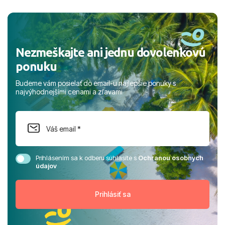
a prianím mnohých ďalších spokojných klientov, Juraj s
rodinou.
Nezmeškajte ani jednu dovolenkovú
ponuku
Budeme vám posielať do email-u najlepšie ponuky s
najvýhodnejšími cenami a zľavami
Prihlásením sa k odberu súhlasíte s
Ochranou osobných
údajov