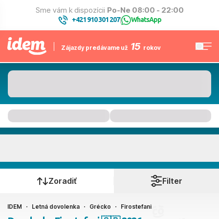
Sme vám k dispozícii
Po-Ne 08:00 - 22:00
+421 910 301 207
WhatsApp
|
15
Zájazdy predávame už
rokov
Firostefani
Kedy cestujete?
Zoradiť
Filter
IDEM
Letná dovolenka
Grécko
Firostefani
Ako cestujete?