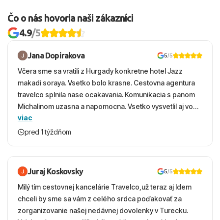
Čo o nás hovoria naši zákazníci
4.9
/5
Jana Dopirakova
5
/5
Včera sme sa vratili z Hurgady konkretne hotel Jazz
makadi soraya. Vsetko bolo krasne. Cestovna agentura
travelco splnila nase ocakavania. Komunikacia s panom
Michalinom uzasna a napomocna. Vsetko vysvetlil aj vo
viac
vecernych hodinach zaco sa ospravedlnujem. Hotel
krasny, cisty. Sluzby top. Strava, prostredie, more,
pred 1 týždňom
snorchlovanie. Dakujeme velmi pekne S pozdravom
Juraj Koskovsky
5
/5
Milý tím cestovnej kancelárie Travelco,už teraz aj Idem
chceli by sme sa vám z celého srdca poďakovať za
zorganizovanie našej nedávnej dovolenky v Turecku.