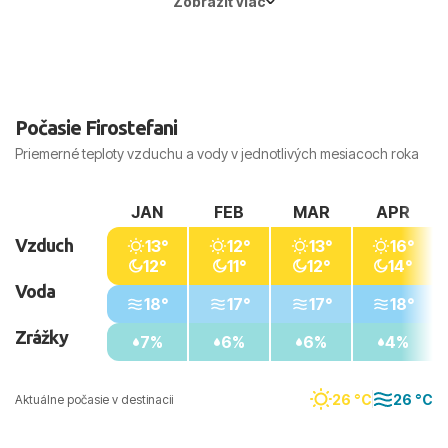
Zobraziť viac
Hlavné mesto:
Atény
Počasie Firostefani
Priemerné teploty vzduchu a vody v jednotlivých mesiacoch roka
JAN
FEB
MAR
APR
Vzduch
13°
12°
13°
16°
12°
11°
12°
14°
Voda
18°
17°
17°
18°
Zrážky
7%
6%
6%
4%
26 °C
26 °C
Aktuálne počasie v destinacii