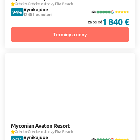
Grécko
Grécke ostrovy
Elia Beach
Vynikajúce
94%
1245 hodnotení
1 840 €
za os. od
Termíny a ceny
Myconian Avaton Resort
Grécko
Grécke ostrovy
Elia Beach
Vynikajúce
95%