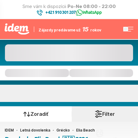
Sme vám k dispozícii
Po-Ne 08:00 - 22:00
+421 910 301 207
WhatsApp
|
15
Zájazdy predávame už
rokov
Elia Beach
Kedy cestujete?
Zoradiť
Filter
IDEM
Letná dovolenka
Grécko
Elia Beach
Ako cestujete?