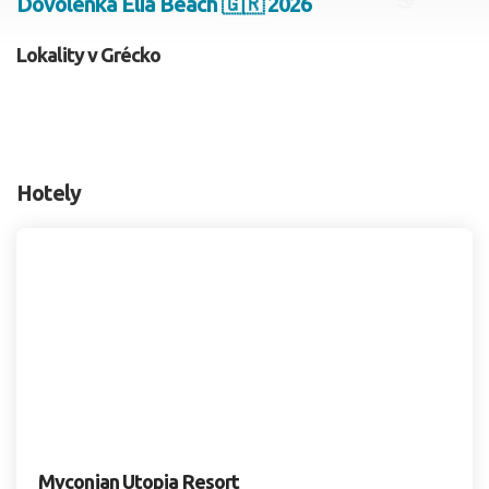
Dovolenka Elia Beach 🇬🇷 2026
2 dospelí, 0 deti
Lokality v Grécko
Skyť
Hotely
Myconian Utopia Resort