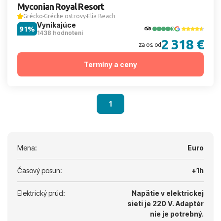
Myconian Royal Resort
Grécko
Grécke ostrovy
Elia Beach
Vynikajúce
91%
1438 hodnotení
2 318 €
za os. od
Termíny a ceny
1
Mena:
Euro
Časový posun:
+1h
Elektrický prúd:
Napätie v elektrickej
sieti je 220 V.
Adaptér
nie je potrebný.