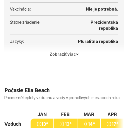
Vakcinácia:
Nie je potrebná.
Štátne zriadenie:
Prezidentská
republika
Jazyky:
Pluralitná republika
Zobraziť viac
Hlavné mesto:
Atény
Počasie Elia Beach
Priemerné teploty vzduchu a vody v jednotlivých mesiacoch roka
JAN
FEB
MAR
APR
Vzduch
13°
13°
14°
17°