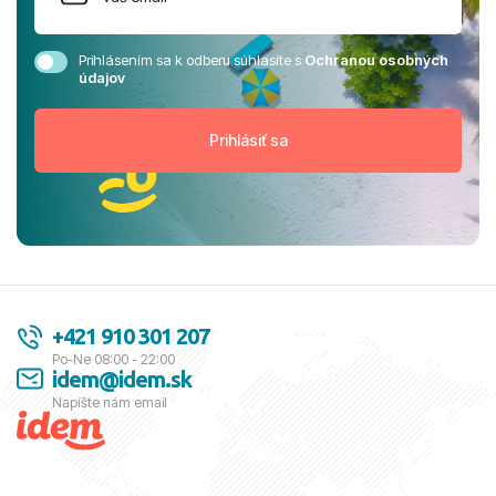
Prihlásením sa k odberu súhlasíte s
Ochranou osobných
údajov
+421 910 301 207
Po-Ne 08:00 - 22:00
idem@idem.sk
Napíšte nám email