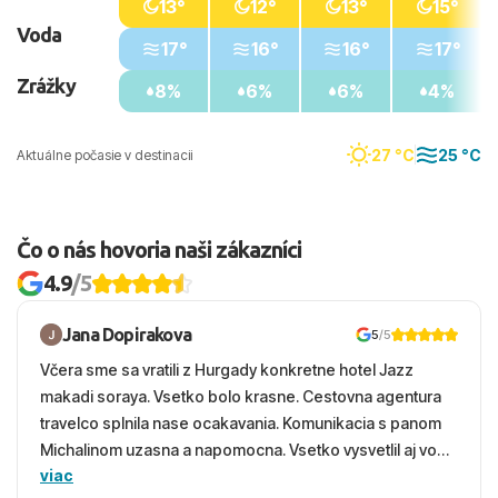
13°
12°
13°
15°
Voda
17°
16°
16°
17°
Zrážky
8%
6%
6%
4%
27 °C
25 °C
Aktuálne počasie v destinacii
Čo o nás hovoria naši zákazníci
4.9
/5
Jana Dopirakova
5
/5
Včera sme sa vratili z Hurgady konkretne hotel Jazz
makadi soraya. Vsetko bolo krasne. Cestovna agentura
travelco splnila nase ocakavania. Komunikacia s panom
Michalinom uzasna a napomocna. Vsetko vysvetlil aj vo
viac
vecernych hodinach zaco sa ospravedlnujem. Hotel