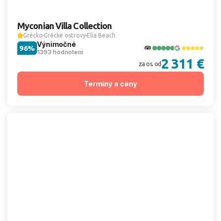
Myconian Villa Collection
Grécko
Grécke ostrovy
Elia Beach
Výnimočné
96%
1393 hodnotení
2 311 €
za os. od
Termíny a ceny