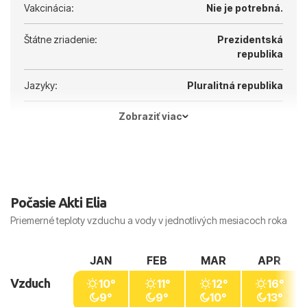
Vakcinácia:
Nie je potrebná.
Štátne zriadenie:
Prezidentská
republika
Jazyky:
Pluralitná republika
Zobraziť viac
Hlavné mesto:
Atény
Počasie Akti Elia
Priemerné teploty vzduchu a vody v jednotlivých mesiacoch roka
JAN
FEB
MAR
APR
Vzduch
10°
11°
12°
16°
9°
9°
10°
13°