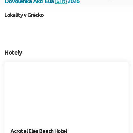
Dovolenka Akti Elia 🇬🇷 2026
2 dospelí, 0 deti
Lokality v Grécko
Skyť
Hotely
Acrotel Elea Beach Hotel