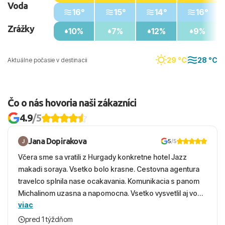
Voda
16°
15°
14°
16°
Zrážky
10%
7%
12%
9%
29 °C
28 °C
Aktuálne počasie v destinacii
Čo o nás hovoria naši zákazníci
4.9
/5
Jana Dopirakova
5
/5
Včera sme sa vratili z Hurgady konkretne hotel Jazz
makadi soraya. Vsetko bolo krasne. Cestovna agentura
travelco splnila nase ocakavania. Komunikacia s panom
Michalinom uzasna a napomocna. Vsetko vysvetlil aj vo
viac
vecernych hodinach zaco sa ospravedlnujem. Hotel
krasny, cisty. Sluzby top. Strava, prostredie, more,
pred 1 týždňom