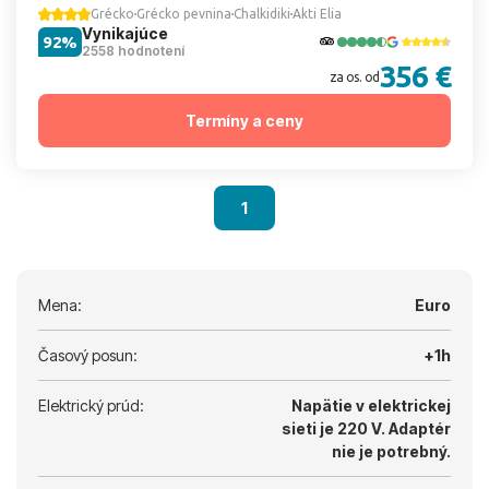
Grécko
Grécko pevnina
Chalkidiki
Akti Elia
Vynikajúce
92%
2558 hodnotení
356 €
za os. od
Termíny a ceny
1
Mena:
Euro
Časový posun:
+1h
Elektrický prúd:
Napätie v elektrickej
sieti je 220 V.
Adaptér
nie je potrebný.