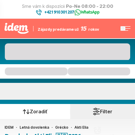
Sme vám k dispozícii
Po-Ne 08:00 - 22:00
+421 910 301 207
WhatsApp
|
15
Zájazdy predávame už
rokov
Akti Elia
Kedy cestujete?
Zoradiť
Filter
IDEM
Letná dovolenka
Grécko
Akti Elia
Ako cestujete?