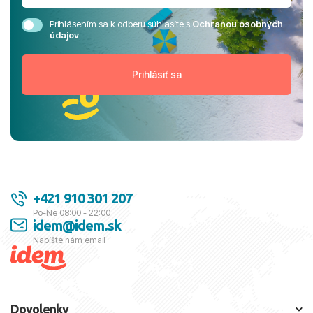
Prihlásením sa k odberu súhlasíte s
Ochranou osobných
údajov
+421 910 301 207
Po-Ne 08:00 - 22:00
idem@idem.sk
Napíšte nám email
Dovolenky