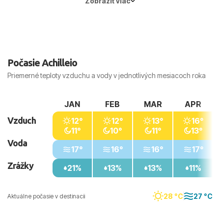
Zobraziť viac
Hlavné mesto:
Atény
Počasie Achilleio
Priemerné teploty vzduchu a vody v jednotlivých mesiacoch roka
JAN
FEB
MAR
APR
Vzduch
12°
12°
13°
16°
11°
10°
11°
13°
Voda
17°
16°
16°
17°
Zrážky
21%
13%
13%
11%
28 °C
27 °C
Aktuálne počasie v destinacii