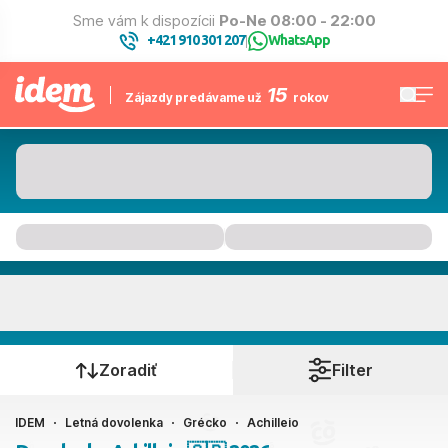
Sme vám k dispozícii
Po-Ne 08:00 - 22:00
+421 910 301 207
WhatsApp
|
15
Zájazdy predávame už
rokov
Achilleio
Kedy cestujete?
Zoradiť
Filter
IDEM
Letná dovolenka
Grécko
Achilleio
Ako cestujete?