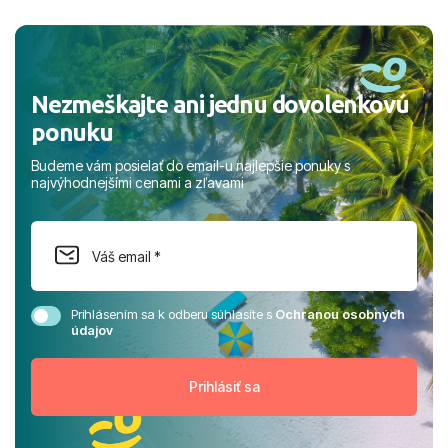
a prianím mnohých ďalších spokojných klientov, Juraj s
rodinou.
Nezmeškajte ani jednu dovolenkovú
ponuku
Budeme vám posielať do email-u najlepšie ponuky s
najvýhodnejšími cenami a zľavami
Prihlásením sa k odberu súhlasíte s
Ochranou osobných
údajov