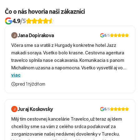
Čo o nás hovoria naši zákazníci
4.9
/5
Jana Dopirakova
5
/5
Včera sme sa vratili z Hurgady konkretne hotel Jazz
makadi soraya. Vsetko bolo krasne. Cestovna agentura
travelco splnila nase ocakavania. Komunikacia s panom
Michalinom uzasna a napomocna. Vsetko vysvetlil aj vo
viac
vecernych hodinach zaco sa ospravedlnujem. Hotel
krasny, cisty. Sluzby top. Strava, prostredie, more,
pred 1 týždňom
snorchlovanie. Dakujeme velmi pekne S pozdravom
Juraj Koskovsky
5
/5
Milý tím cestovnej kancelárie Travelco,už teraz aj Idem
chceli by sme sa vám z celého srdca poďakovať za
zorganizovanie našej nedávnej dovolenky v Turecku.