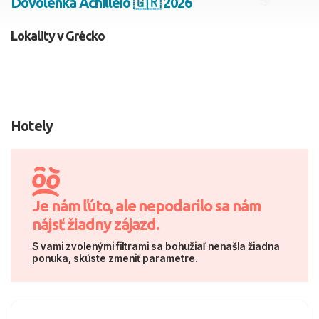
Dovolenka Achilleio 🇬🇷 2026
2 dospelí, 0 deti
Lokality v Grécko
Skyť
Hotely
Je nám ľúto, ale nepodarilo sa nám
nájsť žiadny zájazd.
S vami zvolenými filtrami sa bohužiaľ nenašla žiadna
ponuka, skúste zmeniť parametre.