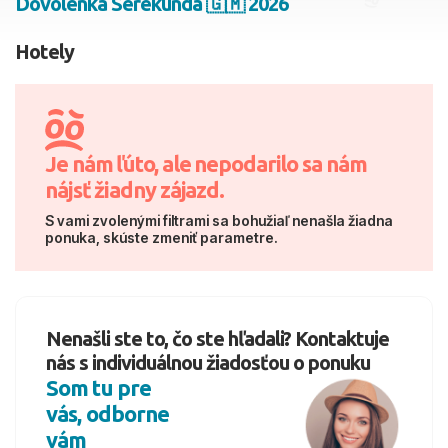
Dovolenka Serekunda 🇬🇲 2026
2 dospelí, 0 deti
Hotely
Skyť
Je nám ľúto, ale nepodarilo sa nám
nájsť žiadny zájazd.
S vami zvolenými filtrami sa bohužiaľ nenašla žiadna
ponuka, skúste zmeniť parametre.
Nenašli ste to, čo ste hľadali? Kontaktuje
nás s individuálnou žiadosťou o ponuku
Som tu pre
vás, odborne
vám