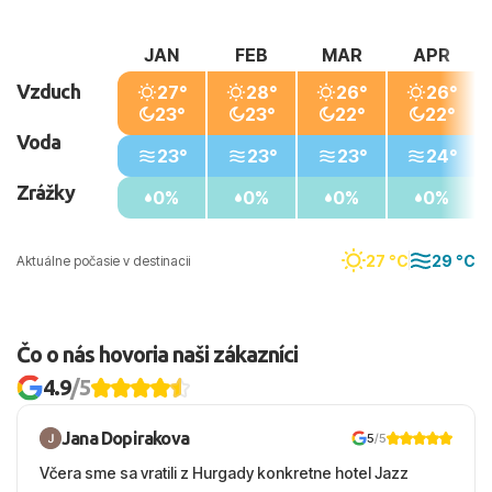
JAN
FEB
MAR
APR
Vzduch
27°
28°
26°
26°
23°
23°
22°
22°
Voda
23°
23°
23°
24°
Zrážky
0%
0%
0%
0%
27 °C
29 °C
Aktuálne počasie v destinacii
Čo o nás hovoria naši zákazníci
4.9
/5
Jana Dopirakova
5
/5
Včera sme sa vratili z Hurgady konkretne hotel Jazz