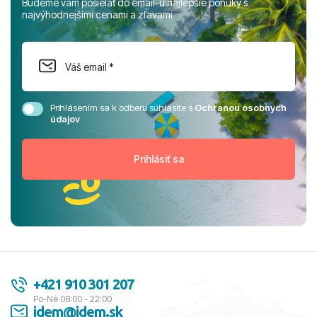
Budeme vám posielať do email-u najlepšie ponuky s
najvýhodnejšími cenami a zľavami
Prihlásením sa k odberu súhlasíte s
Ochranou osobných
údajov
+421 910 301 207
Po-Ne 08:00 - 22:00
idem@idem.sk