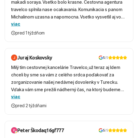
makadi soraya. Vsetko bolo krasne. Cestovna agentura
travelco splnila nase ocakavania. Komunikacia s panom
Michalinom uzasna a napomocna. Vsetko vysvetlil aj vo
viac
vecernych hodinach zaco sa ospravedlnujem. Hotel
krasny, cisty. Sluzby top. Strava, prostredie, more,
pred 1 týždňom
snorchlovanie. Dakujeme velmi pekne S pozdravom
Juraj Koskovsky
5
/5
Milý tím cestovnej kancelárie Travelco,už teraz aj Idem
chceli by sme sa vám z celého srdca poďakovať za
zorganizovanie našej nedávnej dovolenky v Turecku.
Vďaka vám sme prežili nádherný čas, na ktorý budeme
viac
ešte dlho s úsmevom spomínať. ​Všetko prebehlo
absolútne hladko – od prvotného výberu zájazdu, cez
pred 2 týždňami
ochotnú komunikáciu, až po samotný transfer a pobyt. ​
Ubytovaní sme boli v hoteli TUI Magic Life Jacaranda a
bola to trefa do čierneho! ​Čo nás dostalo najviac: ​Skvelé
Peter Škodaq16gf777
5
/5
služby a personál: Vždy usmievaví, ochotní a starostliví