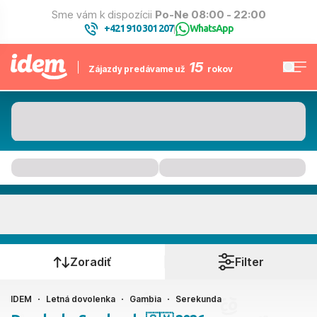
Sme vám k dispozícii
Po-Ne 08:00 - 22:00
+421 910 301 207
WhatsApp
|
15
Zájazdy predávame už
rokov
Serekunda
Kedy cestujete?
Zoradiť
Filter
IDEM
Letná dovolenka
Gambia
Serekunda
Ako cestujete?