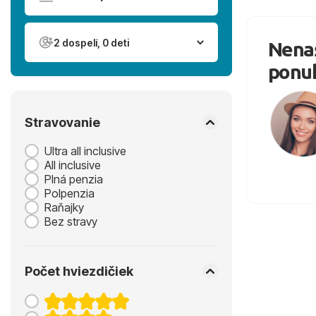
2 dospelí, 0 deti
Nenaš
ponu
Stravovanie
Ultra all inclusive
All inclusive
Plná penzia
Polpenzia
Raňajky
Bez stravy
Počet hviezdičiek