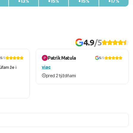
13%
15%
15%
17%
4.9
/5
Patrik Matula
5
/5
5
/5
viac
úfam že i
pred 2 týždňami