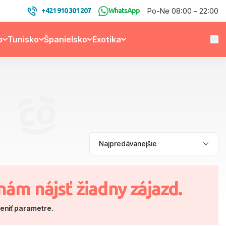
Po-Ne 08:00 - 22:00
+421 910 301 207
WhatsApp
o
Tunisko
Španielsko
Exotika
nám nájsť žiadny zájazd.
meniť parametre.