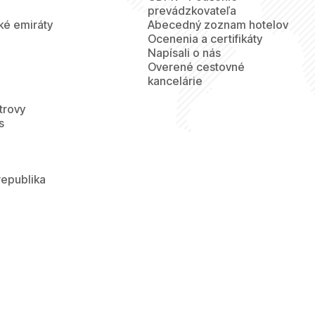
prevádzkovateľa
ké emiráty
Abecedný zoznam hotelov
Ocenenia a certifikáty
Napísali o nás
Overené cestovné
kancelárie
trovy
s
republika