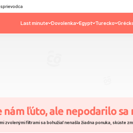
ý sprievodca
Last minute
Dovolenka
Egypt
Turecko
Gréck
e nám ľúto, ale nepodarilo sa 
mi zvolenými filtrami sa bohužiaľ nenašla žiadna ponuka, skúste z