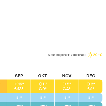
20 °C
Aktuálne počasie v destinacii
SEP
OKT
NOV
DEC
°
16°
11°
5°
2°
13°
9°
4°
1°
°
°
°
°