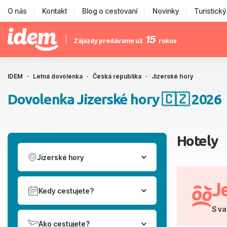
O nás
Kontakt
Blog o cestovaní
Novinky
Turistick
15
Zájazdy predávame už
rokov
IDEM
Letná dovolenka
Česká republika
Jizerské hory
Dovolenka Jizerské hory 🇨🇿 2026
Hotely
Jizerské hory
J
Kedy cestujete?
S va
Ako cestujete?