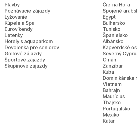
Plavby
Čierna Hora
Poznávacie zájazdy
Spojené arabs
Lyžovanie
Egypt
Kúpele a Spa
Bulharsko
Eurovíkendy
Tunisko
Letenky
Španielsko
Hotely s aquaparkom
Albánsko
Dovolenka pre seniorov
Kapverdské os
Golfové zájazdy
Severný Cypru
Športové zájazdy
Omán
Skupinové zájazdy
Zanzibar
Kuba
Dominikánska 
Vietnam
Bahrajn
Maurícius
Thajsko
Portugalsko
Mexiko
Katar