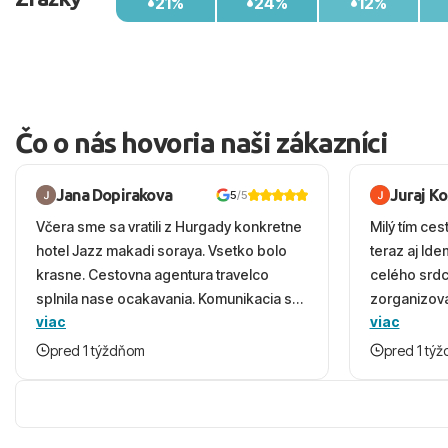
21%
24%
12%
Čo o nás hovoria naši zákazníci
Jana Dopirakova
Juraj K
5
/5
Včera sme sa vratili z Hurgady konkretne
Milý tím ces
hotel Jazz makadi soraya. Vsetko bolo
teraz aj Id
krasne. Cestovna agentura travelco
celého srd
splnila nase ocakavania. Komunikacia s
zorganizova
viac
viac
panom Michalinom uzasna a napomocna.
dovolenky 
Vsetko vysvetlil aj vo vecernych hodinach
prežili nád
pred 1 týždňom
pred 1 tý
zaco sa ospravedlnujem. Hotel krasny,
ešte dlho s
cisty. Sluzby top. Strava, prostredie,
prebehlo ab
more, snorchlovanie. Dakujeme velmi
prvotného v
pekne S pozdravom
komunikáciu