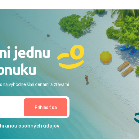
ovaní sme boli v hoteli TUI
acaranda a bola to trefa do
o nás dostalo najviac: ​Skvelé
rsonál: Vždy usmievaví,
rostliví ľudia. ​Gastro zážitok:
stré a čerstvé jedlo počas
ni jednu
​Areál a pláž: Nádherné, čisté
 veľa zelene a udržiavaná pláž
onuku
m vstupom do mora a teple
ram: Skvelé animácie a
ivity, pri ktorých sa človek ani
 s najvýhodnejšími cenami a zľavami
enudil, no zároveň bol
estoru na dokonalý relax. ​
nceláriu Travelco aj hotel TUI
Jacaranda môžeme s čistým
dporučiť každému, kto hľadá
ú dovolenku na vysokej
hranou osobných údajov
tko bolo zabezpečené na