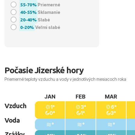
55-70%
Priemerné
40-55%
Sklamanie
20-40%
Slabé
0-20%
Veľmi slabé
Počasie Jizerské hory
Priemerné teploty vzduchu a vody v jednotlivých mesiacoch roka
JAN
FEB
MAR
Vzduch
1°
3°
6°
0°
1°
3°
Voda
°
°
°
Zrážky