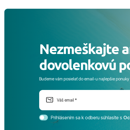
pobyt. ​Ubyt
Magic Life J
čierneho! ​Č
služby a pe
ochotní a sta
Výborné, pe
Nezmeškajte a
celého dňa. 
prostredie,
dovolenkovú p
s pozvoľný
more. ​Prog
športové akt
Budeme vám posielať do email-u najlepšie ponuky
na moment n
dostatok pri
Cestovnú ka
Magic Life 
svedomím o
bezstarostn
Prihlásením sa k odberu súhlasíte s
Oc
úrovni. Vše