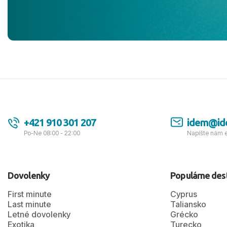
jednotku s h
tešíme, kam
Ďakujeme za
pozdravom 
spokojných k
+421 910 301 207
idem@id
Po-Ne 08:00 - 22:00
Napíšte nám 
Dovolenky
Populárne des
First minute
Cyprus
Last minute
Taliansko
Letné dovolenky
Grécko
Exotika
Turecko