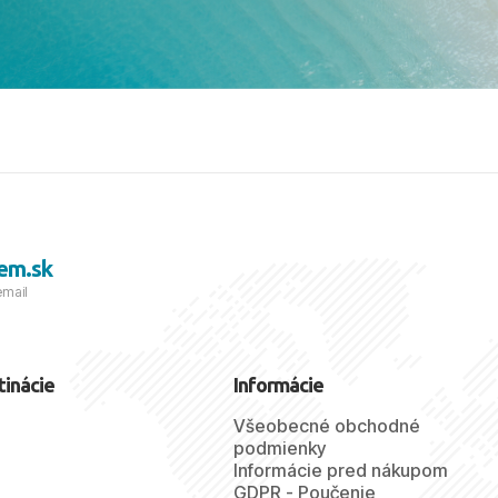
viezdičkou. ​Už teraz sa
 s nami vyrazíte nabudúce!
 skvelé spomienky. ​S
a prianím mnohých ďalších
lientov, Juraj s rodinou.
em.sk
email
tinácie
Informácie
Všeobecné obchodné
podmienky
Informácie pred nákupom
GDPR - Poučenie