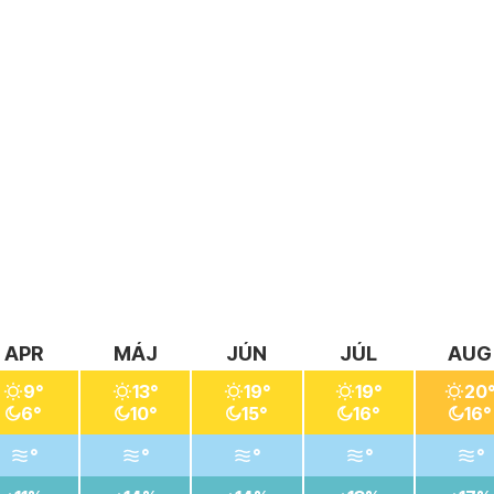
APR
MÁJ
JÚN
JÚL
AUG
9°
13°
19°
19°
20
6°
10°
15°
16°
16°
°
°
°
°
°