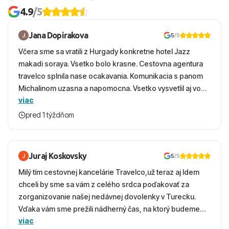
4.9
/5
Jana Dopirakova
5
/5
Včera sme sa vratili z Hurgady konkretne hotel Jazz
makadi soraya. Vsetko bolo krasne. Cestovna agentura
travelco splnila nase ocakavania. Komunikacia s panom
Michalinom uzasna a napomocna. Vsetko vysvetlil aj vo
viac
vecernych hodinach zaco sa ospravedlnujem. Hotel
krasny, cisty. Sluzby top. Strava, prostredie, more,
pred 1 týždňom
snorchlovanie. Dakujeme velmi pekne S pozdravom
Juraj Koskovsky
5
/5
Milý tím cestovnej kancelárie Travelco,už teraz aj Idem
chceli by sme sa vám z celého srdca poďakovať za
zorganizovanie našej nedávnej dovolenky v Turecku.
Vďaka vám sme prežili nádherný čas, na ktorý budeme
viac
ešte dlho s úsmevom spomínať. ​Všetko prebehlo