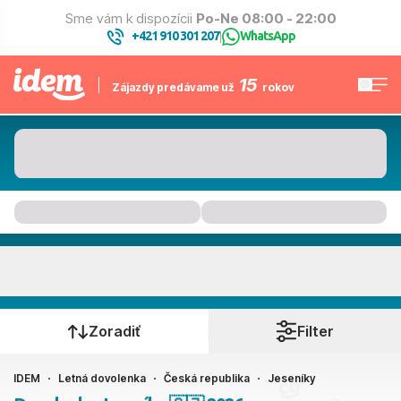
Sme vám k dispozícii
Po-Ne 08:00 - 22:00
+421 910 301 207
WhatsApp
|
15
Zájazdy predávame už
rokov
Jeseníky
Kedy cestujete?
Zoradiť
Filter
IDEM
Letná dovolenka
Česká republika
Jeseníky
Ako cestujete?