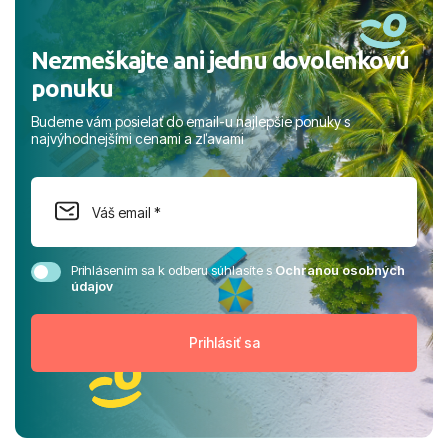
Nezmeškajte ani jednu dovolenkovú
ponuku
Budeme vám posielať do email-u najlepšie ponuky s
najvýhodnejšími cenami a zľavami
Prihlásením sa k odberu súhlasíte s
Ochranou osobných
údajov