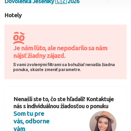
Dovolenka Jeseníky 🇨🇿 2026
2 dospelí, 0 deti
Hotely
Skyť
Je nám ľúto, ale nepodarilo sa nám
nájsť žiadny zájazd.
S vami zvolenými filtrami sa bohužiaľ nenašla žiadna
ponuka, skúste zmeniť parametre.
Nenašli ste to, čo ste hľadali? Kontaktuje
nás s individuálnou žiadosťou o ponuku
Som tu pre
vás, odborne
vám