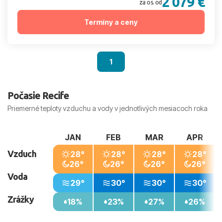
2 079 €
za os. od
Termíny a ceny
1
Počasie Recife
Priemerné teploty vzduchu a vody v jednotlivých mesiacoch roka
JAN
FEB
MAR
APR
Vzduch
28°
28°
28°
28°
26°
26°
26°
26°
Voda
29°
30°
30°
30°
Zrážky
18%
23%
27%
26%