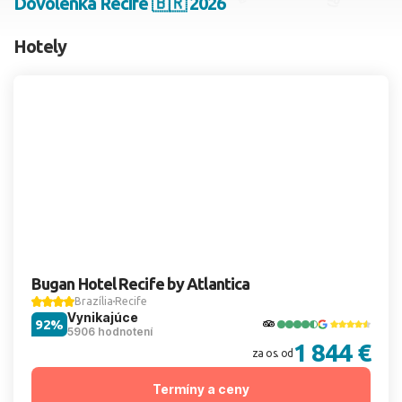
Dovolenka Recife 🇧🇷 2026
2 dospelí, 0 deti
Hotely
Skyť
Bugan Hotel Recife by Atlantica
Brazília
Recife
Vynikajúce
92%
5906 hodnotení
1 844 €
za os. od
Termíny a ceny