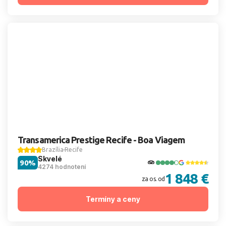
Transamerica Prestige Recife - Boa Viagem
Brazília
Recife
Skvelé
90%
4274 hodnotení
1 848 €
za os. od
Termíny a ceny