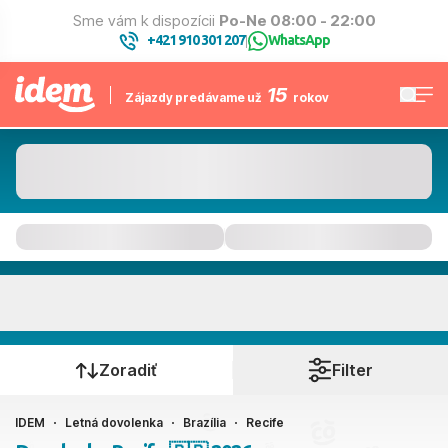
Sme vám k dispozícii
Po-Ne 08:00 - 22:00
+421 910 301 207
WhatsApp
|
15
Zájazdy predávame už
rokov
Recife
Kedy cestujete?
Zoradiť
Filter
IDEM
Letná dovolenka
Brazília
Recife
Ako cestujete?