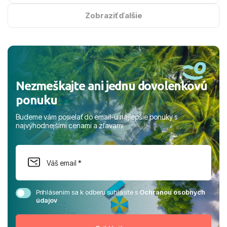
na vysokej úrovni. Všetko bolo zabezpečené na jednotku
s hviezdičkou. ​Už teraz sa tešíme, kam s nami vyrazíte
Zobraziť ďalšie
nabudúce! Ďakujeme za skvelé spomienky. ​S pozdravom
a prianím mnohých ďalších spokojných klientov, Juraj s
rodinou.
Nezmeškajte ani jednu dovolenkovú
ponuku
Budeme vám posielať do email-u najlepšie ponuky s
najvýhodnejšími cenami a zľavami
Prihlásením sa k odberu súhlasíte s
Ochranou osobných
údajov