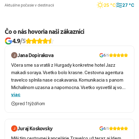
25 °C
27 °C
Aktuálne počasie v destinacii
Čo o nás hovoria naši zákazníci
4.9
/5
Jana Dopirakova
5
/5
Včera sme sa vratili z Hurgady konkretne hotel Jazz
makadi soraya. Vsetko bolo krasne. Cestovna agentura
travelco splnila nase ocakavania. Komunikacia s panom
Michalinom uzasna a napomocna. Vsetko vysvetlil aj vo
viac
vecernych hodinach zaco sa ospravedlnujem. Hotel
krasny, cisty. Sluzby top. Strava, prostredie, more,
pred 1 týždňom
snorchlovanie. Dakujeme velmi pekne S pozdravom
Juraj Koskovsky
5
/5
Milý tím cestovnej kancelárie Travelco,už teraz aj Idem