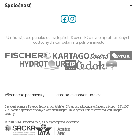
Spoločnosť
U nás nájdete ponuku od najlepších Slovenských, ale aj zahraničných
cestovných kancelárií na jednom mieste
Všeobecné podmienky
|
Ochrana osobných údajov
Cestovná agentúra Travelco Group, s. r. o., (ďalej len CA) sprostredkováva v súlade so zákonom 281/2001
Z. z. predaj zájazdov cestovných kancelárii (ďalej len CK) a iných služieb cestovného ruchu (ďalej len
zájazdy).
© 2011-2026 Travelco Group, s. r. o. Všetky práva vyhradené.