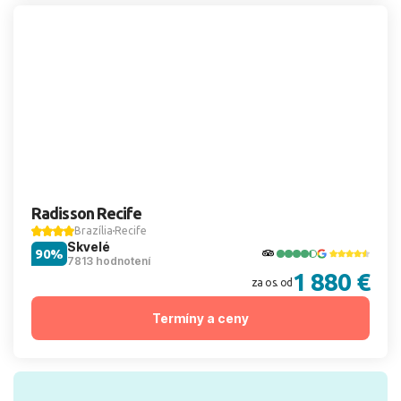
Radisson Recife
Brazília
Recife
Skvelé
90%
7813 hodnotení
1 880 €
za os. od
Termíny a ceny