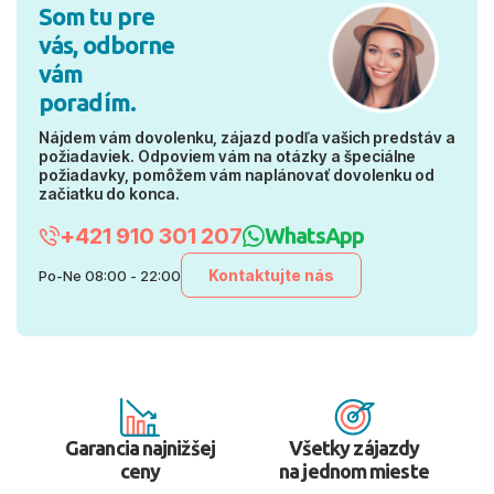
Som tu pre
vás, odborne
vám
poradím.
Nájdem vám dovolenku, zájazd podľa vašich predstáv a
požiadaviek. Odpoviem vám na otázky a špeciálne
požiadavky, pomôžem vám naplánovať dovolenku od
začiatku do konca.
+421 910 301 207
WhatsApp
Kontaktujte nás
Po-Ne 08:00 - 22:00
Garancia najnižšej
Všetky zájazdy
ceny
na jednom mieste