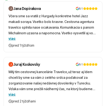
Jana Dopirakova
5
/5
Včera sme sa vratili z Hurgady konkretne hotel Jazz
makadi soraya. Vsetko bolo krasne. Cestovna agentura
travelco splnila nase ocakavania. Komunikacia s panom
Michalinom uzasna a napomocna. Vsetko vysvetlil aj vo
viac
vecernych hodinach zaco sa ospravedlnujem. Hotel
krasny, cisty. Sluzby top. Strava, prostredie, more,
pred 1 týždňom
snorchlovanie. Dakujeme velmi pekne S pozdravom
Juraj Koskovsky
5
/5
Milý tím cestovnej kancelárie Travelco,už teraz aj Idem
chceli by sme sa vám z celého srdca poďakovať za
zorganizovanie našej nedávnej dovolenky v Turecku.
Vďaka vám sme prežili nádherný čas, na ktorý budeme
viac
ešte dlho s úsmevom spomínať. ​Všetko prebehlo
absolútne hladko – od prvotného výberu zájazdu, cez
pred 2 týždňami
ochotnú komunikáciu, až po samotný transfer a pobyt. ​