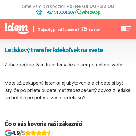
Sme vám k dispozícii
Po-Ne 08:00 - 22:00
+421 910 301 207
WhatsApp
|
15
Zájazdy predávame už
rokov
Letiskový transfer kdekoľvek na svete
Zabezpečíme Vám transfer v destinácii po celom svete.
Máte už zakúpenú letenku aj ubytovanie a chcete si byť
istý, že po prílete budete mať zabezpečený odvoz z letiska
na hotel a po pobyte zasa na letisko?
Čo o nás hovoria naši zákazníci
4.9
/5