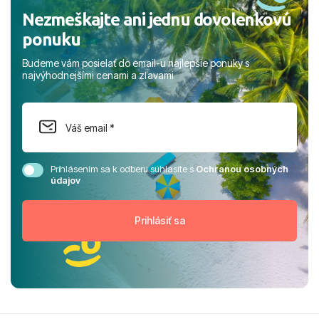
Nezmeškajte ani jednu dovolenkovú
ponuku
Budeme vám posielať do email-u najlepšie ponuky s
najvýhodnejšími cenami a zľavami
Prihlásením sa k odberu súhlasíte s
Ochranou osobných
údajov