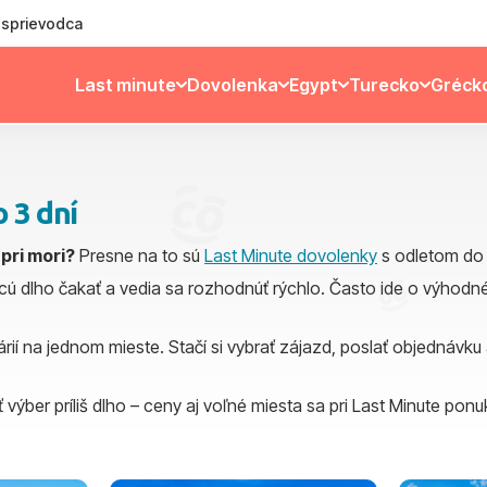
ý sprievodca
Last minute
Dovolenka
Egypt
Turecko
Gréck
 3 dní
 pri mori?
Presne na to sú
Last Minute dovolenky
s odletom do 
ú dlho čakať a vedia sa rozhodnúť rýchlo. Často ide o výhodné te
ií na jednom mieste. Stačí si vybrať zájazd, poslať objednáv
ber príliš dlho – ceny aj voľné miesta sa pri Last Minute pon