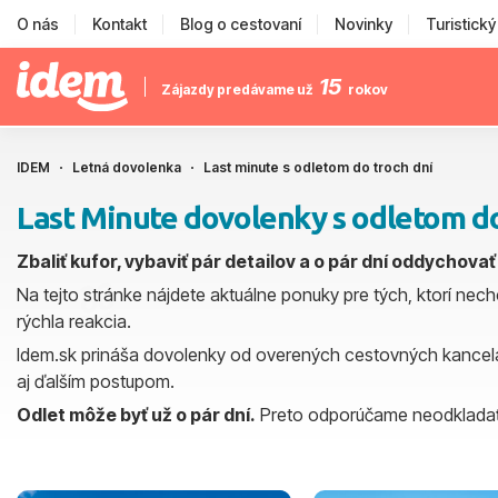
O nás
Kontakt
Blog o cestovaní
Novinky
Turistick
15
Zájazdy predávame už
rokov
IDEM
Letná dovolenka
Last minute s odletom do troch dní
Last Minute dovolenky s odletom do
Zbaliť kufor, vybaviť pár detailov a o pár dní oddychovať
Na tejto stránke nájdete aktuálne ponuky pre tých, ktorí nechc
rýchla reakcia.
Idem.sk prináša dovolenky od overených cestovných kancelár
aj ďalším postupom.
Odlet môže byť už o pár dní.
Preto odporúčame neodkladať vý