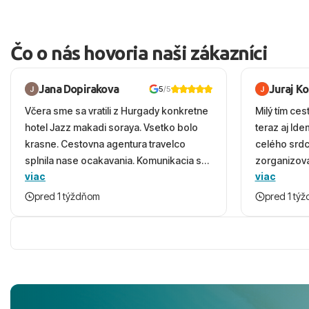
Čo o nás hovoria naši zákazníci
Jana Dopirakova
Juraj K
5
/5
Včera sme sa vratili z Hurgady konkretne
Milý tím ces
hotel Jazz makadi soraya. Vsetko bolo
teraz aj Id
krasne. Cestovna agentura travelco
celého srd
splnila nase ocakavania. Komunikacia s
zorganizova
viac
viac
panom Michalinom uzasna a napomocna.
dovolenky 
Vsetko vysvetlil aj vo vecernych hodinach
prežili nád
pred 1 týždňom
pred 1 tý
zaco sa ospravedlnujem. Hotel krasny,
ešte dlho s
cisty. Sluzby top. Strava, prostredie,
prebehlo ab
more, snorchlovanie. Dakujeme velmi
prvotného v
pekne S pozdravom
komunikáciu
pobyt. ​Ubyt
Magic Life J