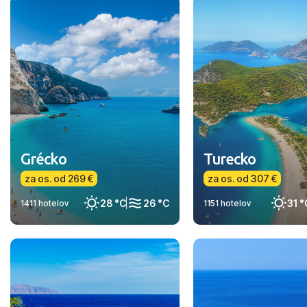
Grécko
Turecko
za os. od 269 €
za os. od 307 €
28 °C
26 °C
31 °
1411 hotelov
1151 hotelov