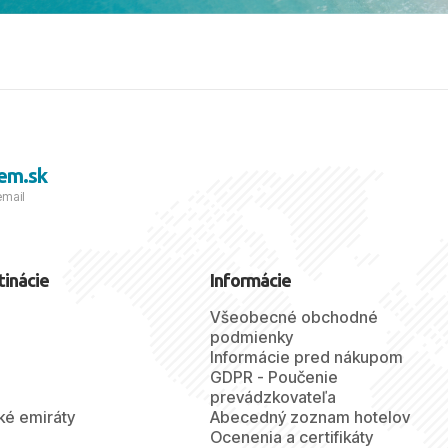
a prianím mnohých ďalších
lientov, Juraj s rodinou.
em.sk
email
tinácie
Informácie
Všeobecné obchodné
podmienky
Informácie pred nákupom
GDPR - Poučenie
prevádzkovateľa
ké emiráty
Abecedný zoznam hotelov
Ocenenia a certifikáty