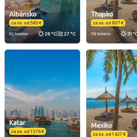
Albánsko
Thajsko
za os. od 580 €
za os. od 807 €
28 °C
27 °C
31 °
52 hotelov
116 hotelov
Katar
Mexiko
za os. od 1 374 €
za os. od 1 427 €