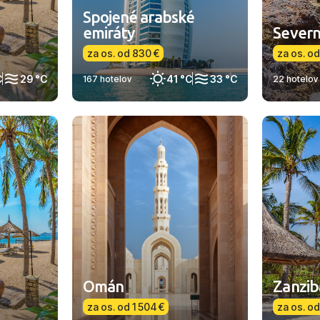
Spojené arabské
emiráty
Severn
za os. od 830 €
za os. o
C
29 °C
41 °C
33 °C
167 hotelov
22 hotelov
Omán
Zanzib
za os. od 1 504 €
za os. od