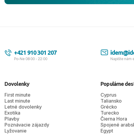
pozdravom 
spokojných k
+421 910 301 207
idem@id
Po-Ne 08:00 - 22:00
Napíšte nám 
Dovolenky
Populárne des
First minute
Cyprus
Last minute
Taliansko
Letné dovolenky
Grécko
Exotika
Turecko
Plavby
Čierna Hora
Poznávacie zájazdy
Spojené arabs
Lyžovanie
Egypt