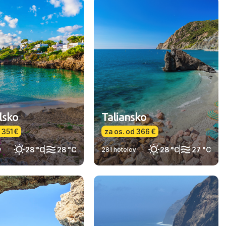
lsko
Taliansko
 351 €
za os. od 366 €
28 °C
28 °C
28 °C
27 °C
v
281 hotelov