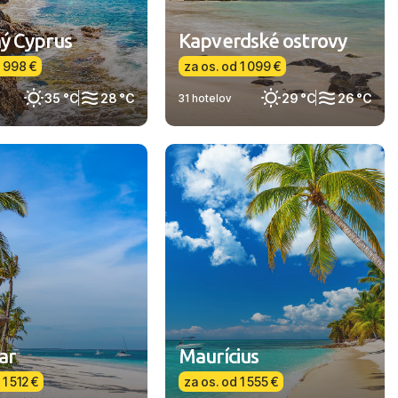
ý Cyprus
Kapverdské ostrovy
d 998 €
za os. od 1 099 €
35 °C
28 °C
29 °C
26 °C
31 hotelov
ar
Maurícius
 1 512 €
za os. od 1 555 €