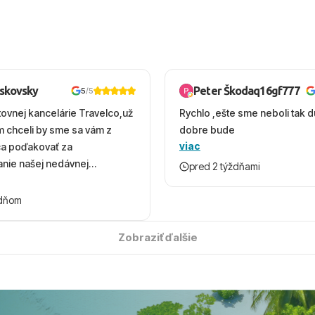
oskovsky
Peter Škodaq16gf777
5
/5
tovnej kancelárie Travelco,už
Rychlo ,ešte sme neboli tak d
em chceli by sme sa vám z
dobre bude
viac
ca poďakovať za
nie našej nedávnej
pred 2 týždňami
v Turecku. Vďaka vám sme
herný čas, na ktorý budeme
ždňom
 úsmevom spomínať. ​Všetko
solútne hladko – od
Zobraziť ďalšie
ýberu zájazdu, cez ochotnú
, až po samotný transfer a
ovaní sme boli v hoteli TUI
acaranda a bola to trefa do