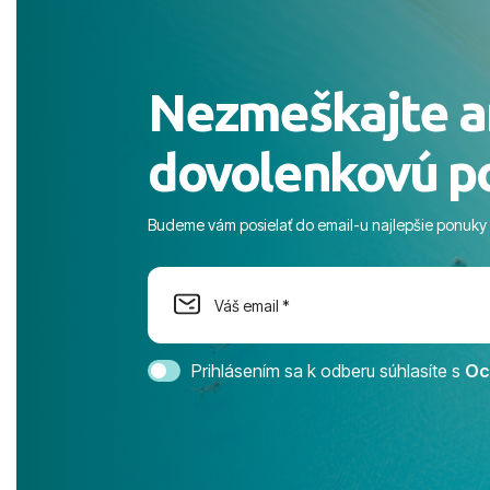
čierneho! ​Č
služby a pe
ochotní a sta
Výborné, pe
Nezmeškajte a
celého dňa. 
prostredie,
dovolenkovú p
s pozvoľný
more. ​Prog
športové akt
Budeme vám posielať do email-u najlepšie ponuky
na moment n
dostatok pri
Cestovnú ka
Magic Life 
svedomím o
bezstarostn
Prihlásením sa k odberu súhlasíte s
Oc
úrovni. Vše
jednotku s h
tešíme, kam
Ďakujeme za