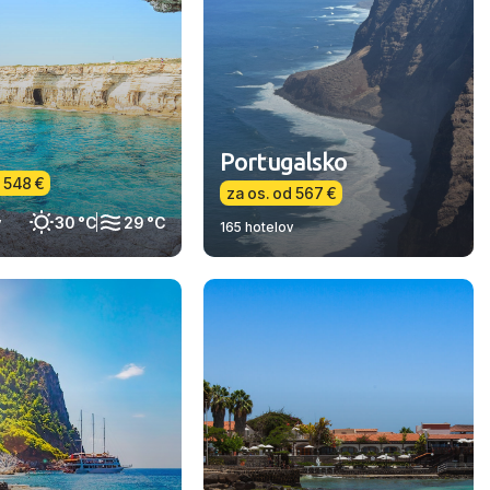
Portugalsko
d 548 €
za os. od 567 €
30 °C
29 °C
v
165 hotelov