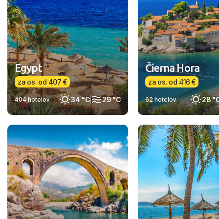
Egypt
Čierna Hora
za os. od 407 €
za os. od 416 €
34 °C
29 °C
28 °
404 hotelov
62 hotelov