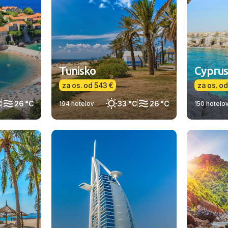
Tunisko
Cyprus
za os. od 543 €
za os. o
C
26 °C
33 °C
26 °C
194 hotelov
150 hotelo