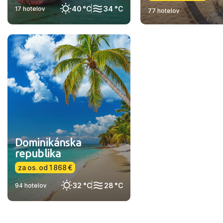
40 °C
34 °C
17 hotelov
77 hotelov
Dominikánska
republika
za os. od 1 868 €
32 °C
28 °C
94 hotelov