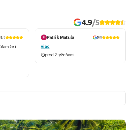
4.9
/5
Patrik Matula
5
/5
5
/5
viac
úfam že i
pred 2 týždňami