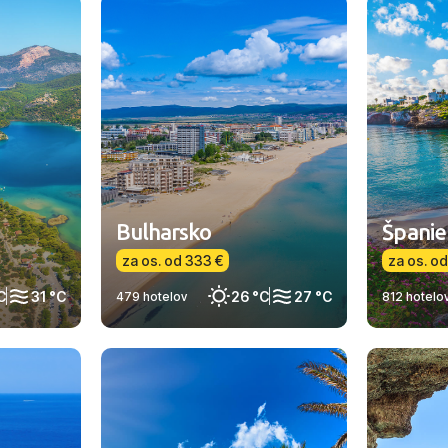
Bulharsko
Španie
za os. od 333 €
za os. od
C
31 °C
26 °C
27 °C
479 hotelov
812 hotelo