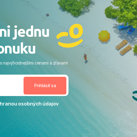
o nás dostalo najviac: ​Skvelé
rsonál: Vždy usmievaví,
rostliví ľudia. ​Gastro zážitok:
stré a čerstvé jedlo počas
ni jednu
​Areál a pláž: Nádherné, čisté
 veľa zelene a udržiavaná pláž
onuku
m vstupom do mora a teple
ram: Skvelé animácie a
ivity, pri ktorých sa človek ani
 s najvýhodnejšími cenami a zľavami
enudil, no zároveň bol
estoru na dokonalý relax. ​
nceláriu Travelco aj hotel TUI
Jacaranda môžeme s čistým
dporučiť každému, kto hľadá
ú dovolenku na vysokej
hranou osobných údajov
tko bolo zabezpečené na
viezdičkou. ​Už teraz sa
 s nami vyrazíte nabudúce!
 skvelé spomienky. ​S