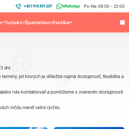
Po-Ne 08:00 - 22:00
+421 910 301 207
WhatsApp
o
Tunisko
Španielsko
Exotika
3 dní.
rmíny, pri ktorých je dôležitá najmä dostupnosť, flexibilita a
ku alebo nás kontaktovať a pomôžeme s overením dostupnosti
ukách môžu meniť veľmi rýchlo.