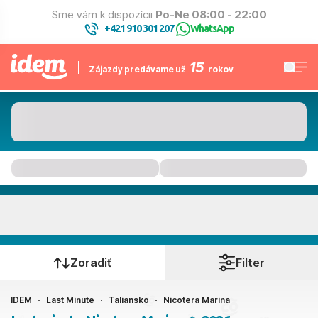
Sme vám k dispozícii
Po-Ne 08:00 - 22:00
+421 910 301 207
WhatsApp
|
15
Zájazdy predávame už
rokov
Nicotera Marina
Kedy cestujete?
Zoradiť
Filter
IDEM
Last Minute
Taliansko
Nicotera Marina
Ako cestujete?