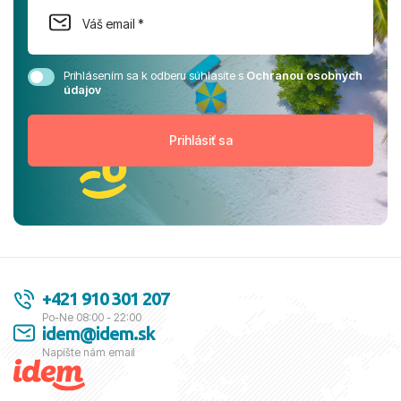
Prihlásením sa k odberu súhlasíte s
Ochranou osobných
údajov
+421 910 301 207
Po-Ne 08:00 - 22:00
idem@idem.sk
Napíšte nám email