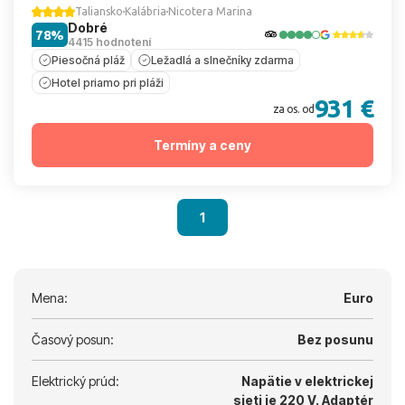
Taliansko
Kalábria
Nicotera Marina
Dobré
78%
4415 hodnotení
Piesočná pláž
Ležadlá a slnečníky zdarma
Hotel priamo pri pláži
931 €
za os. od
Termíny a ceny
1
Mena:
Euro
Časový posun:
Bez posunu
Elektrický prúd:
Napätie v elektrickej
sieti je 220 V.
Adaptér