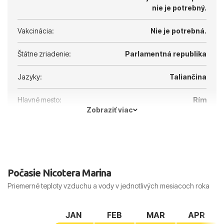
nie je potrebný.
Vakcinácia:
Nie je potrebná.
Štátne zriadenie:
Parlamentná republika
Jazyky:
Taliančina
Hlavné mesto:
Rím
Zobraziť viac
Počasie Nicotera Marina
Priemerné teploty vzduchu a vody v jednotlivých mesiacoch roka
JAN
FEB
MAR
APR