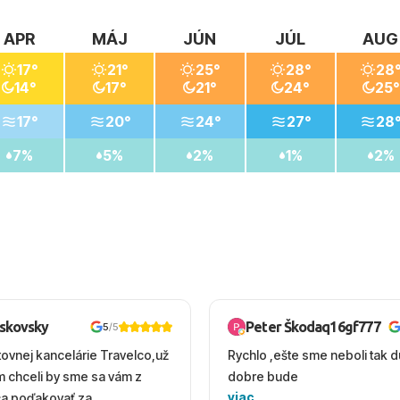
APR
MÁJ
JÚN
JÚL
AUG
17°
21°
25°
28°
28
14°
17°
21°
24°
25°
17°
20°
24°
27°
28
7%
5%
2%
1%
2%
oskovsky
Peter Škodaq16gf777
5
/5
tovnej kancelárie Travelco,už
Rychlo ,ešte sme neboli tak d
em chceli by sme sa vám z
dobre bude
viac
ca poďakovať za