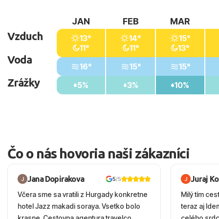
JAN
FEB
MAR
Vzduch
13°
14°
15°
11°
11°
13°
Voda
16°
15°
15°
Zrážky
5%
3%
10%
Čo o nás hovoria naši zákazníci
Jana Dopirakova
Juraj K
5
/5
Včera sme sa vratili z Hurgady konkretne
Milý tím ces
hotel Jazz makadi soraya. Vsetko bolo
teraz aj Id
krasne. Cestovna agentura travelco
celého srd