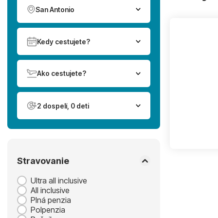
San Antonio
Kedy cestujete?
Ako cestujete?
2 dospelí, 0 deti
Stravovanie
Ultra all inclusive
All inclusive
Plná penzia
Polpenzia