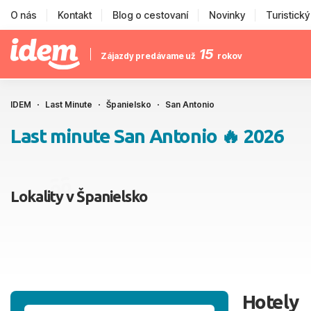
O nás
Kontakt
Blog o cestovaní
Novinky
Turistick
15
Zájazdy predávame už
rokov
IDEM
Last Minute
Španielsko
San Antonio
Last minute San Antonio 🔥 2026
Lokality v Španielsko
Hotely