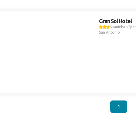
Gran Sol Hotel
Španielsko
Špan
San Antonio
1