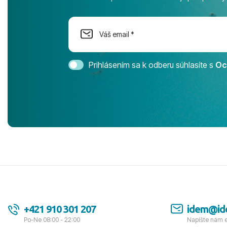
na moment n
dostatok pri
Cestovnú ka
Magic Life 
svedomím o
bezstarostn
Prihlásením sa k odberu súhlasíte s
Oc
úrovni. Vše
jednotku s h
tešíme, kam
Ďakujeme za
pozdravom 
spokojných k
+421 910 301 207
idem@id
Po-Ne 08:00 - 22:00
Napíšte nám 