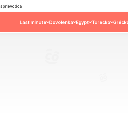
ý sprievodca
Last minute
Dovolenka
Egypt
Turecko
Gréck