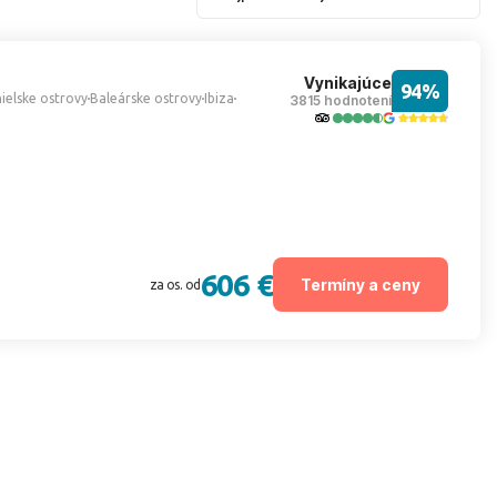
Vynikajúce
94%
ielske ostrovy
Baleárske ostrovy
Ibiza
3815 hodnotení
606 €
Termíny a ceny
za os. od