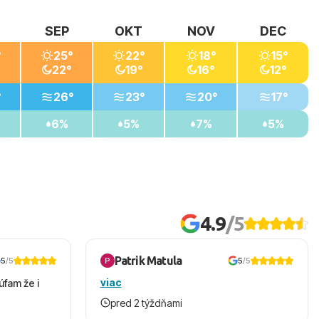
SEP
OKT
NOV
DEC
°
25°
22°
18°
15°
22°
19°
16°
12°
°
26°
23°
20°
17°
6%
5%
7%
5%
4.9
/5
Patrik Matula
5
/5
5
/5
viac
úfam že i
pred 2 týždňami