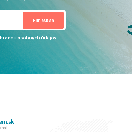
enudil, no zároveň bol
estoru na dokonalý relax. ​
nceláriu Travelco aj hotel TUI
Jacaranda môžeme s čistým
dporučiť každému, kto hľadá
ú dovolenku na vysokej
hranou osobných údajov
tko bolo zabezpečené na
viezdičkou. ​Už teraz sa
 s nami vyrazíte nabudúce!
 skvelé spomienky. ​S
a prianím mnohých ďalších
lientov, Juraj s rodinou.
em.sk
email